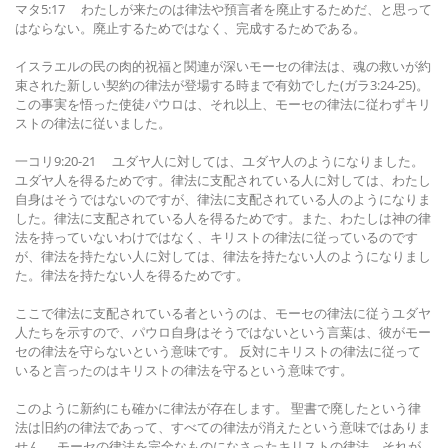
マタ5:17 わたしが来たのは律法や預言者を廃止するためだ、と思って
はならない。廃止するためではなく、完成するためである。
イスラエルの民の肉的祝福と関連が深いモーセの律法は、魂の救いが約
束された新しい契約の律法が登場する時まで有効でした(ガラ3:24-25)。
この事実を悟った使徒パウロは、それ以上、モーセの律法に従わずキリ
ストの律法に従いました。
一コリ9:20-21 ユダヤ人に対しては、ユダヤ人のようになりました。
ユダヤ人を得るためです。律法に支配されている人に対しては、わたし
自身はそうではないのですが、律法に支配されている人のようになりま
した。律法に支配されている人を得るためです。また、わたしは神の律
法を持っていないわけではなく、キリストの律法に従っているのです
が、律法を持たない人に対しては、律法を持たない人のようになりまし
た。律法を持たない人を得るためです。
ここで律法に支配されている者というのは、モーセの律法に従うユダヤ
人たちを示すので、パウロ自身はそうではないという言葉は、彼がモー
セの律法を守らないという意味です。 反対にキリストの律法に従って
いると言ったのはキリストの律法を守るという意味です。
このように新約にも確かに律法が存在します。 聖書で廃したという律
法は旧約の律法であって、すべての律法が消えたという意味ではありま
せん。 モーセの律法を完全なものになさったキリストの律法、それが