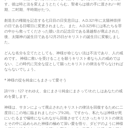
す。彼は時と法を変えようとたくらむ。聖者らは彼の手に渡され/一时
期、二时期、半時期がたつ。
創造主の権能を記念する七日目の日安息日は、A.D.321年に太陽神崇拝
の日である日曜日に変更されました。 また、A.D.325年には私たちを罪
の中から救ってくださった贖い主の記念日である過越祭が廃止された
後、太陽神の誕生日である12月25日がキリストの誕生日に変貌しまし
た。
どんな名分を立てたとしても、神様が命じない法は不法であり、人の戒
めです。 神様に救いを受けることを願うキリスト者なら人の戒めでは
ない、この時代に完全な掟として賜ったキリストの律法を守らなければ
ならないでしょう。
* 神様の掟を純金にもまさって愛そう
詩119：127 それゆえ、金にまさり純金にまさって/わたしはあなたの戒
めを愛します。
神様は、サタンによって廃止されたキリストの律法を回復するために二
度目にこの地に臨まれました(ヘブ9:28)。 ですから、私たちは神様が死
にいたるまで犠牲になられながら回復させてくださったキリストの律法
とその中に込められた神様の極めて深い愛を悟り、ダビデのように神様