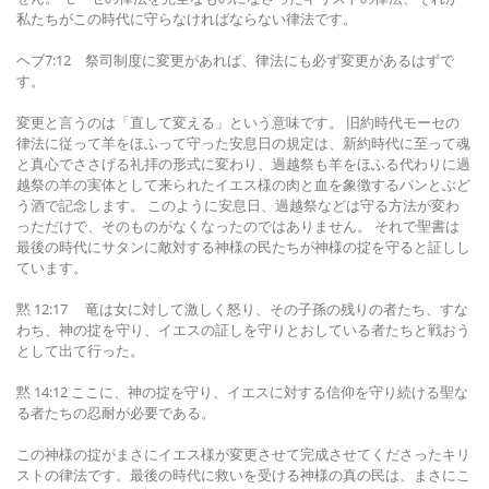
私たちがこの時代に守らなければならない律法です。
ヘブ7:12 祭司制度に変更があれば、律法にも必ず変更があるはずで
す。
変更と言うのは「直して変える」という意味です。 旧約時代モーセの
律法に従って羊をほふって守った安息日の規定は、新約時代に至って魂
と真心でささげる礼拝の形式に変わり、過越祭も羊をほふる代わりに過
越祭の羊の実体として来られたイエス様の肉と血を象徴するパンとぶど
う酒で記念します。 このように安息日、過越祭などは守る方法が変わ
っただけで、そのものがなくなったのではありません。 それで聖書は
最後の時代にサタンに敵対する神様の民たちが神様の掟を守ると証しし
ています。
黙 12:17 竜は女に対して激しく怒り、その子孫の残りの者たち、すな
わち、神の掟を守り、イエスの証しを守りとおしている者たちと戦おう
として出て行った。
黙 14:12 ここに、神の掟を守り、イエスに対する信仰を守り続ける聖な
る者たちの忍耐が必要である。
この神様の掟がまさにイエス様が変更させて完成させてくださったキリ
ストの律法です。最後の時代に救いを受ける神様の真の民は、まさにこ