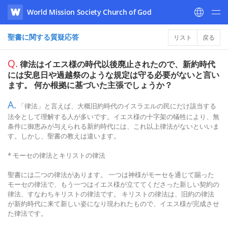
World Mission Society Church of God
WATV
聖書に関する質疑応答
リスト
戻る
Q.
律法はイエス様の時代以後廃止されたので、新約時代
には安息日や過越祭のような規定は守る必要がないと言い
ます。 何か根拠に基づいた主張でしょうか？
A.
「律法」と言えば、大概旧約時代のイスラエルの民にだけ該当する
法令として理解する人が多いです。イエス様の十字架の犠牲により、無
条件に御恵みが与えられる新約時代には、これ以上律法がないといいま
す。しかし、聖書の教えは違います。
* モーセの律法とキリストの律法
聖書には二つの律法があります。 一つは神様がモーセを通じて賜った
モーセの律法で、もう一つはイエス様が立ててくださった新しい契約の
律法、すなわちキリストの律法です。 キリストの律法は、旧約の律法
が新約時代に来て新しい姿になり現われたもので、イエス様が完成させ
た律法です。