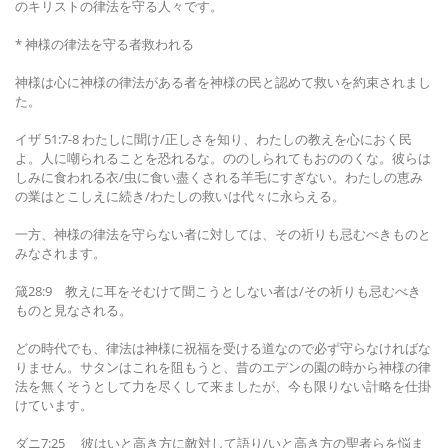
のキリストの律法を守る人々です。
* 神様の律法を守る者救われる
神様は心に神様の律法がある者を神様の民と認めて救いを約束されまし
た。
イザ 51:7-8 わたしに聞け/正しさを知り、わたしの教えを心におく民
よ。人に嘲られることを恐れるな。ののしられてもおののくな。彼らは
しみに食われる衣/虫に食い盡くされる羊毛にすぎない。わたしの恵み
の業はとこしえに続き/わたしの救いは代々に永らえる。
一方、神様の律法を守らない者に対しては、その祈りも忌むべきものと
みなされます。
箴28:9 教えに耳をそむけて聞こうとしない者は/その祈りも忌むべき
ものと見なされる。
どの時代でも、律法は神様に祝福を受ける道なので必ず守らなければな
りません。サタンはこれを阻もうと、昔のエデンの園の時から神様の律
法を無くそうとして力を尽くして来ましたが、今も限りない計略を仕掛
けています。
ダニ7:25 彼はいと高き方に敵対して語り/いと高き方の聖者らを悩ま