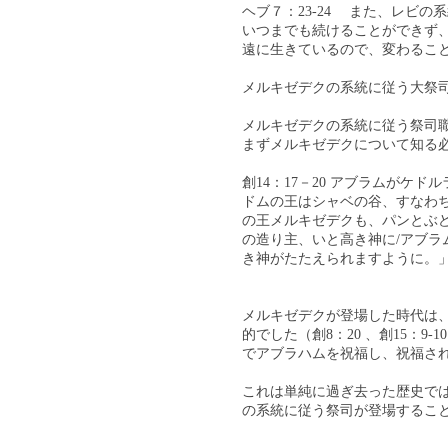
ヘブ７：23-24 また、レビ
いつまでも続けることができず
遠に生きているので、変わること
メルキゼデクの系統に従う大祭
メルキゼデクの系統に従う祭司
まずメルキゼデクについて知る
創14：17－20 アブラムがケ
ドムの王はシャベの谷、すなわ
の王メルキゼデクも、パンとぶ
の造り主、いと高き神に/アブラ
き神がたたえられますように。」
メルキゼデクが登場した時代は
的でした（創8：20 、創15：
でアブラハムを祝福し、祝福さ
これは単純に過ぎ去った歴史で
の系統に従う祭司が登場するこ