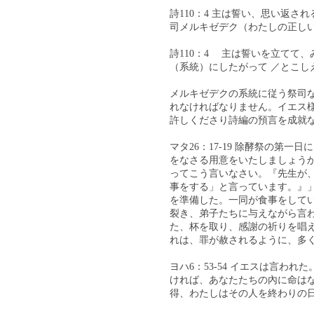
詩110：4 主は誓い、思い返
司メルキゼデク（わたしの正し
詩110：4 主は誓いを立てて
（系統）にしたがって ／とこ
メルキゼデクの系統に従う祭司
れなければなりません。イエス
許しくださり詩編の預言を成就
マタ26：17-19 除酵祭の第
をなさる用意をいたしましょう
ってこう言いなさい。『先生が
事をする」と言っています。』
を準備した。一同が食事をして
裂き、弟子たちに与えながら言
た、杯を取り、感謝の祈りを唱
れは、罪が赦されるように、多
ヨハ6：53-54 イエスは言わ
ければ、あなたたちの內に命は
得、わたしはその人を終わりの