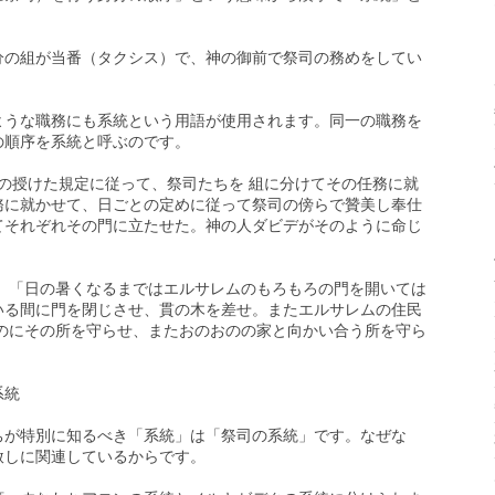
分の組が当番（タクシス）で、神の御前で祭司の務めをしてい
ような職務にも系統という用語が使用されます。同一の職務を
の順序を系統と呼ぶのです。
デの授けた規定に従って、祭司たちを 組に分けてその任務に就
務に就かせて、日ごとの定めに従って祭司の傍らで贊美し奉仕
てそれぞれその門に立たせた。神の人ダビデがそのように命じ
た、「日の暑くなるまではエルサレムのもろもろの門を開いては
いる間に門を閉じさせ、貫の木を差せ。またエルサレムの住民
おのにその所を守らせ、またおのおのの家と向かい合う所を守ら
系統
ちが特別に知るべき「系統」は「祭司の系統」です。なぜな
赦しに関連しているからです。