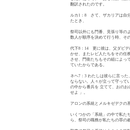
翻訳されたのです。
ルカ1：8 さて、ザカリアは自
たとき、
祭司以外にも門番、見張り等の
数人が順序を決めて行う時、そ
代下8：14 更に彼は、父ダビ
かせ、またレビ人たちをその任
させ、門衛たちもその組によっ
ていたからである。
ネヘ7：3 わたしは彼らに言っ
ならない。人々が立って守って
の中から番兵を 立てて、おの
せよ 」。
アロンの系統とメルキゼデクの
いくつかの「系統」の中で私た
ら、祭司の職務が私たちの罪の