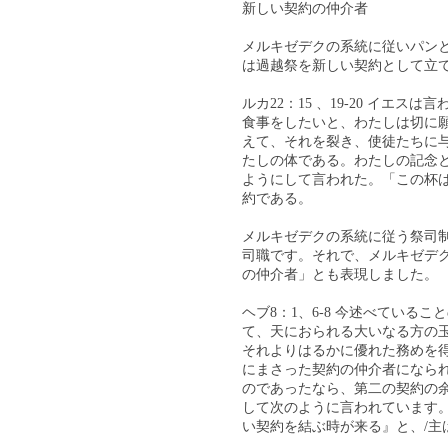
新しい契約の仲介者
メルキゼデクの系統に従いパン
は過越祭を新しい契約として立
ルカ22：15 、19-20 イ
食事をしたいと、わたしは切に
えて、それを裂き、使徒たちに
たしの体である。わたしの記念
ようにして言われた。「この杯
約である。
メルキゼデクの系統に従う祭司
司職です。それで、メルキゼデ
の仲介者」とも表現しました。
ヘブ8：1、6-8 今述べてい
て、天におられる大いなる方の
それよりはるかに優れた務めを
にまさった契約の仲介者になら
のであったなら、第二の契約の
して次のように言われています
い契約を結ぶ時が来る』と、/主