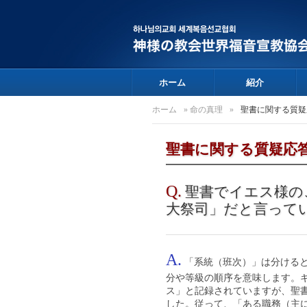
ホーム
紹介
ホーム
»
命の真理
»
聖書に関する質疑
聖書に関する質疑応
Q.
聖書でイエス様の
大祭司」だと言って
A.
「系統（班次）」は分けると
分や等級の順序を意味します。
ス」と記録されていますが、聖
した。従って、「ある職務（主