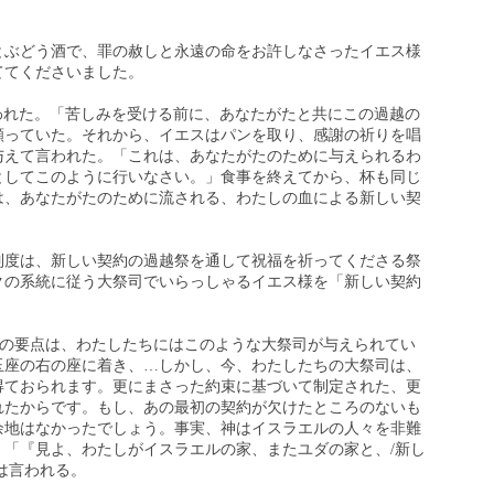
とぶどう酒で、罪の赦しと永遠の命をお許しなさったイエス様
ててくださいました。
エスは言われた。「苦しみを受ける前に、あなたがたと共にこの過越の
願っていた。それから、イエスはパンを取り、感謝の祈りを唱
与えて言われた。「これは、あなたがたのために与えられるわ
としてこのように行いなさい。」食事を終えてから、杯も同じ
は、あなたがたのために流される、わたしの血による新しい契
制度は、新しい契約の過越祭を通して祝福を祈ってくださる祭
クの系統に従う大祭司でいらっしゃるイエス様を「新しい契約
ることの要点は、わたしたちにはこのような大祭司が与えられてい
玉座の右の座に着き、…しかし、今、わたしたちの大祭司は、
得ておられます。更にまさった約束に基づいて制定された、更
れたからです。もし、あの最初の契約が欠けたところのないも
余地はなかったでしょう。事実、神はイスラエルの人々を非難
。「『見よ、わたしがイスラエルの家、またユダの家と、/新し
は言われる。