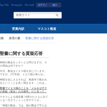
ếng Việt
Português
Русский
受賞内訳
マスコミ報道
説教
真理の書
聖書に関する質疑応答