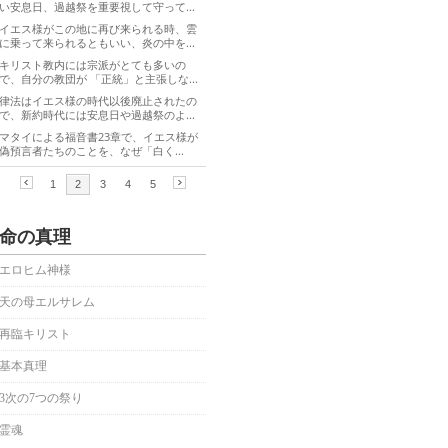
命の真理
エロヒム神様
天の母エルサレム
再臨キリスト
基本真理
3次の7つの祭り
霊魂