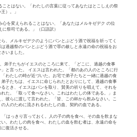
されることはない。「わたしの言葉に従ってあなたはとこしえの祭
い王）。」
、み心を変えられることはない、「あなたはメルキゼデク の位
しえに祭司である。」（口語訳）
なら、メルキゼデクのようにパンとぶどう酒で祝福を祈ってく
様は過越祭のパンとぶどう酒で罪の赦しと永遠の命の祝福をお
なさいました。
一日に、弟子たちがイエスのところに来て、「どこに、過越の食事
か」と言った。 イエスは言われた。「都のあの人のところに行
、「わたしの時が近づいた。お宅で弟子たちと一緖に過越の食
」弟子たちは、イエスに命じられたとおりにして、過越の食事
いるとき、イエスはパンを取り、賛美の祈りを唱えて、それを
われた。「取って食べなさい。これはわたしの体である。」ま
え、彼らに渡して言われた。「皆、この杯から飮みなさい。こ
くの人のために流されるわたしの血、契約の血である。
れた。「はっきり言っておく。人の子の肉を食べ、その血を飮まな
ない。わたしの肉を食べ、わたしの血を飮む者は、永遠の命を
日に復活させる。