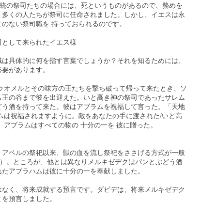
の系統の祭司たちの場合には、死というものがあるので、務めを
、多くの人たちが祭司に任命されました。しかし、イエスは永
のない祭司職を 持っておられるのです。
司として来られたイエス様
職は具体的に何を指す言葉でしょうか？それを知るためには、
必要があります。
ドルラオメルとその味方の王たちを撃ち破って帰って来たとき、ソ
ち王の谷まで彼を出迎えた。いと高き神の祭司であったサレム
どう酒を持って来た。彼はアブラムを祝福して言った。「天地
ムは祝福されますように。敵をあなたの手に渡された/いと高
 アブラムはすべての物の 十分の一を 彼に贈った。
、アベルの祭祀以来、獣の血を流し祭祀をささげる方式が一般
9-10）。ところが、他とは異なりメルキゼデクはパンとぶどう酒
れたアブラハムは彼に十分の一を奉献しました。
はなく、将来成就する預言です。ダビデは、将来メルキゼデク
とを預言しました。