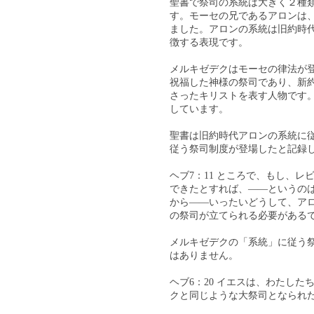
聖書で祭司の系統は大きく２種
す。モーセの兄であるアロンは
ました。アロンの系統は旧約時
徴する表現です。
メルキゼデクはモーセの律法が
祝福した神様の祭司であり、新
さったキリストを表す人物です
しています。
聖書は旧約時代アロンの系統に
従う祭司制度が登場したと記録
ヘブ7：11 ところで、もし、
できたとすれば、――というの
から――いったいどうして、ア
の祭司が立てられる必要がある
メルキゼデクの「系統」に従う
はありません。
ヘブ6：20 イエスは、わたし
クと同じような大祭司となられ