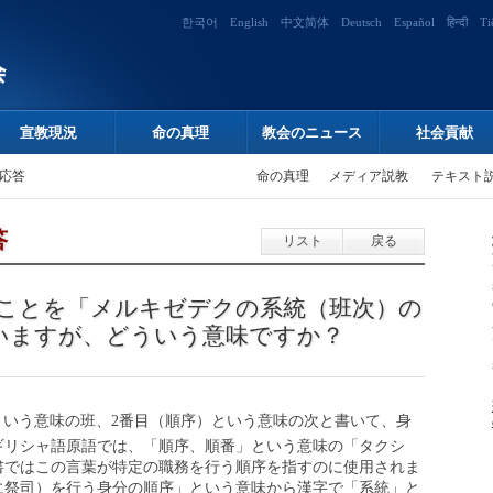
한국어
English
中文简体
Deutsch
Español
हिन्दी
Ti
宣教現況
命の真理
教会のニュース
社会貢献
応答
命の真理
メディア説教
テキスト
答
リスト
戻る
ことを「メルキゼデクの系統（班次）の
いますが、どういう意味ですか？
いう意味の班、2番目（順序）という意味の次と書いて、身
ギリシャ語原語では、「順序、順番」という意味の「タクシ
書ではこの言葉が特定の職務を行う順序を指すのに使用されま
に祭司）を行う身分の順序」という意味から漢字で「系統」と