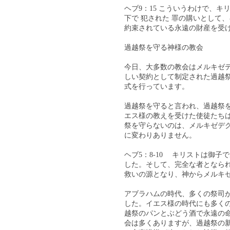
ヘブ9：15 こういうわけで、
下で 犯された 罪の購いとして
約束されている永遠の財産を受
過越祭を守る神様の教会
今日、大多数の教会はメルキゼ
しい契約として制定された過越
式を行っています。
過越祭を守ると言われ、過越祭
エス様の教えを受けた使徒たちは
祭を守らないのは、メルキゼデ
に変わりありません。
ヘブ5：8-10 キリストは御
した。そして、完全な者となら
救いの源となり、神からメルキゼ
アブラハムの時代、多くの祭司
した。イエス様の時代にも多く
越祭のパンとぶどう酒で永遠の
会は多くありますが、過越祭の