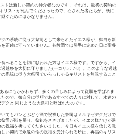
キリストは新しい契約の仲介者なのです． それは、最初の契約の
、キリストが死んでくださったので、召された者たちが、既に
け継ぐためにほかなりません。
デクの系統に従う大祭司として来られたイエス様が、御自ら新
祭を正確に守っていません。各教団では勝手に定めた日に聖餐
を食べることを切に願われた方はイエス様です。ですから、イ
過越祭を大切に守りました(一コリ5：7-8）。このような過越
クの系統に従う大祭司でいらっしゃるキリストを無視すること
子であるにもかかわらず、多くの苦しみによって従順を学ばれま
れたので、御自分に従順であるすべての人々に対して、永遠の
デクと 同じような大祭司と呼ばれたのです。
がいてもパンとぶどう酒で祝福した祭司はメルキゼデクだけで
の祭司が獣を屠り、祭祀をささげましたが、イエス様だけが過
命の祝福を祈ってくださいました。今日もイエス様を信じる教
新しい契約で永遠の命の祝福を受けられる所は、再臨のキリス