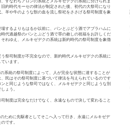
類、すなわちアロンの系統とメルキゼデクの系統に分けられま
、旧約時代モーセの律法が制定された後、初代の大祭司になり
代、羊や牛のような獣の血を流し祭祀をささげる祭司制度を象
登場するよりもはるか以前に、パンとぶどう酒でアブラハムに
約時代過越祭のパンとぶどう酒で罪の赦しの祝福をお許しくだ
。それゆえ、メルキゼデクの系統は新約時代の祭司制度を象徴
従う祭司制度が不完全なので、新約時代メルキゼデクの系統に
しています。
レビの系統の祭司制度によって、人が完全な状態に達することが
は、民はその祭司制度に基づいて律法を与えられているのです
ロンと同じような祭司ではなく、メルキゼデクと同じような別
でしょう。
祭司制度は完全なだけでなく、永遠なもので決して変わること
たちのために先駆者としてそこへ入って行き、永遠にメルキゼデ
たのです。