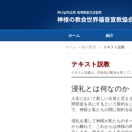
ホーム
紹介
ホーム
»
命の真理
»
テキスト説教
テキスト説教
テキスト説教は、印刷及び配布を禁じて
浸礼とは何なのか
人生において新しい出発と言え
間苦楽を共にするという誓約を
で、神様と私たちの間に契約を
浸礼を通して神様が私たちのす
から離れて、これからは神様の