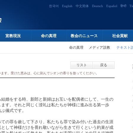
한국어
English
中文简体
Deutsch
Español
हिन्दी
Ti
宣教現況
命の真理
教会のニュース
社会貢献
命の真理
メディア説教
テキスト
リスト
戻る
います。受けた恵みは、心に刻んでシオンの香りを放ってください。
る結婚をする時、新郎と新婦はお互いを配偶者にして、一生の
します。それと同じく浸礼は私たちが神様に進み出る第一歩
結ぶ儀式です。
べての罪を赦して下さり、私たちも罪で染み付いた過去の生涯
民として神様だけを畏れ敬いながら生きて行くという約束が成