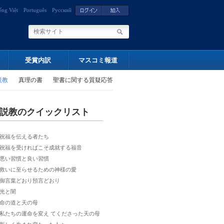
ếng Việt
Português
Русский
受賞内訳
マスコミ報道
説教
真理の書
聖書に関する質疑応答