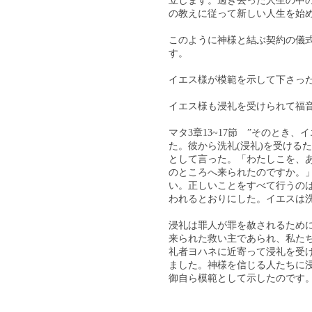
立します。過ぎ去った人生の中
の教えに従って新しい人生を始
このように神様と結ぶ契約の儀
す。
イエス様が模範を示して下さっ
イエス様も浸礼を受けられて福
マタ3章13~17節 ”そのと
た。彼から洗礼(浸礼)を受ける
として言った。「わたしこを、あ
のところへ来られたのですか。
い。正しいことをすべて行うの
われるとおりにした。イエスは洗
浸礼は罪人が罪を赦されるために
来られた救い主であられ、私た
礼者ヨハネに近寄って浸礼を受
ました。神様を信じる人たちに
御自ら模範として示したのです