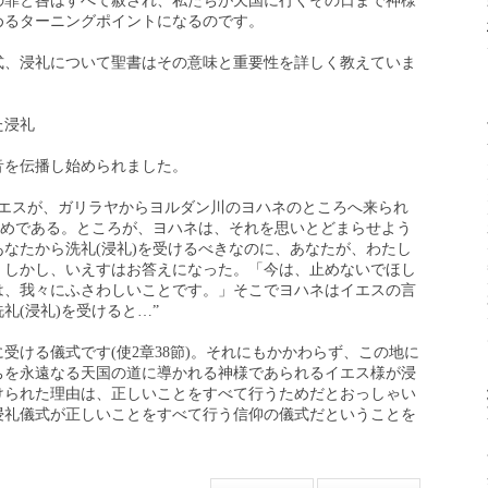
の罪と咎はすべて赦され、私たちが天国に行くその日まで神様
めるターニングポイントになるのです。
式、浸礼について聖書はその意味と重要性を詳しく教えていま
た浸礼
音を伝播し始められました。
き、イエスが、ガリラヤからヨルダン川のヨハネのところへ来られ
ためである。ところが、ヨハネは、それを思いとどまらせよう
なたから洗礼(浸礼)を受けるべきなのに、あなたが、わたし
」しかし、いえすはお答えになった。「今は、止めないでほし
は、我々にふさわしいことです。」そこでヨハネはイエスの言
礼(浸礼)を受けると…”
受ける儀式です(使2章38節)。それにもかかわらず、この地に
ちを永遠なる天国の道に導かれる神様であられるイエス様が浸
けられた理由は、正しいことをすべて行うためだとおっしゃい
浸礼儀式が正しいことをすべて行う信仰の儀式だということを
。