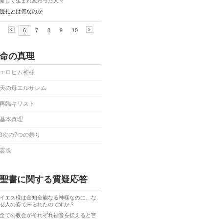
命の真理
エロヒム神様
天の母エルサレム
再臨キリスト
基本真理
3次の7つの祭り
霊魂