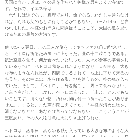
天国に向かう道は、その道を作られた神様が最もよくご存知で
す。それで、イエス様は
「わたしは道であり、真理であり、命である。わたしを通らなけ
れば、だれも父のもとに行くことができない」（ヨハ14:6）と言
われました。神様のお導きに聞き従うことこそ、天国の道を見つ
けるための最善の方法です。
使10:9-16 翌日、この三人が旅をしてヤッファの町に近づいたこ
ろ、ペトロは祈るため屋上に上がった。昼の十二時ごろである。
彼は空腹を覚え、何か食べたいと思った。人々が食事の準備をし
ているうちに、ペトロは我を忘れたようになり、天が開き、大き
な布のような入れ物が、四隅でつるされて、地上に下りて来るの
を見た。その中には、あらゆる獣、地を這うもの、空の鳥が入っ
ていた。そして、「ペトロよ、身を起こし、屠って食べなさい」
と言う声がした。しかし、ペトロは言った。「主よ、とんでもな
いことです。清くない物、汚れた物は何一つ食べたことがありま
せん。」すると、また声が聞こえてきた。「神様が清めた物を、
清くないなどと、あなたは言ってはならない。」こういうことが
三度あり、その入れ物は急に天に引き上げられた。
ペトロは、ある日、あらゆる獣が入っている大きな布のような入
れ物が天から降りてくる幻を見ました。続いて、「ペトロよ、身