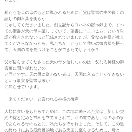
私たちを天の母のもとに導かれるために、父は聖書の中の多くの
証しの御言葉を明らか
に示してくださいました。創世記からヨハネの黙示録まで、すべ
ての聖書が天の母を証ししていて、聖書に「エロヒム」という単
語が数えきれないほど記録されていましたが、父なる神様が教え
てくださらなかったら、私たちが、どうして救いの御言葉を悟っ
て、天国の道を見つけることができたでしょうか？
父が悟らせてくださった天の母を信じないのは、父なる神様の御
言葉に聞き従わないの
と同じです。天の母に従わない者は、天国に入ることができない
という事実を聖書は確か
に知らせています。
「来てください」と言われる神様の御声
人類に救いをもたらすために、この地に来られた父は、新しい契
約の掟と定めと戒めを立て直されて、命の道であり、命の水の泉
であられる母のもとに、私たちを導かれました。そして、この道
の終わりにある最終目的地である天国に至らせるために、母と一