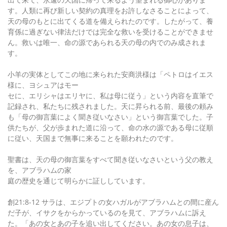
す。人類に再び新しい契約の真理をお許しなさることによって、
天の母のもとに出てくる道を備えられたのです。したがって、養
育係に過ぎない律法だけでは完全な救いを受けることができませ
ん。救いは唯一、命の源であられる天の母の内でのみ成されま
す。
小羊の実体としてこの地に来られた安商洪様は「ペトロはイエス
様に、ヨシュアはモー
セに、エリシャはエリヤに、私は母に従う」という内容を直筆で
記録され、私たちに残されました。天に昇られる前、最後の頼み
も「母の御言葉によく聞き従いなさい」という御言葉でした。子
供たちが、父が歩まれた道に沿って、命の水の源である母に従順
に従い、天国まで無事に来ることを願われたのです。
聖書は、天の母の御言葉をすべて聞き従いなさいという父の教え
を、アブラハムの家
庭の歴史を通じて明らかに証ししています。
創21:8-12 サラは、エジプトの女ハガルがアブラハムとの間に産ん
だ子が、イサクをからかっているのを見て、アブラハムに訴え
た。「あの女とあの子を追い出してください。あの女の息子は、