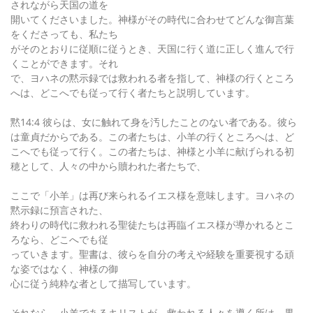
されながら天国の道を
開いてくださいました。神様がその時代に合わせてどんな御言葉
をくださっても、私たち
がそのとおりに従順に従うとき、天国に行く道に正しく進んで行
くことができます。それ
で、ヨハネの黙示録では救われる者を指して、神様の行くところ
へは、どこへでも従って行く者たちと説明しています。
黙14:4 彼らは、女に触れて身を汚したことのない者である。彼ら
は童貞だからである。この者たちは、小羊の行くところへは、ど
こへでも従って行く。この者たちは、神様と小羊に献げられる初
穂として、人々の中から贖われた者たちで、
ここで「小羊」は再び来られるイエス様を意味します。ヨハネの
黙示録に預言された、
終わりの時代に救われる聖徒たちは再臨イエス様が導かれるとこ
ろなら、どこへでも従
っていきます。聖書は、彼らを自分の考えや経験を重要視する頑
な姿ではなく、神様の御
心に従う純粋な者として描写しています。
それなら、小羊であるキリストが、救われる人々を導く所は、果