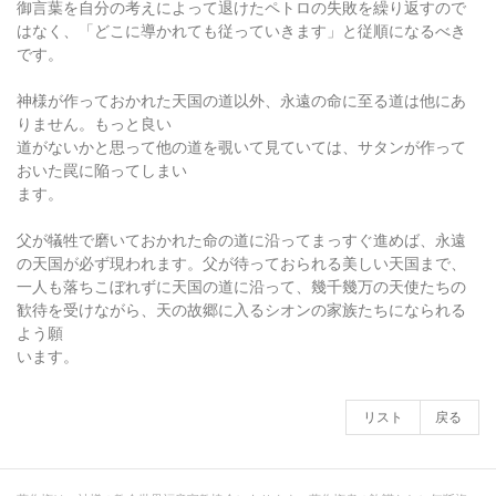
御言葉を自分の考えによって退けたペトロの失敗を繰り返すので
はなく、「どこに導かれても従っていきます」と従順になるべき
です。
神様が作っておかれた天国の道以外、永遠の命に至る道は他にあ
りません。もっと良い
道がないかと思って他の道を覗いて見ていては、サタンが作って
おいた罠に陥ってしまい
ます。
父が犠牲で磨いておかれた命の道に沿ってまっすぐ進めば、永遠
の天国が必ず現われます。父が待っておられる美しい天国まで、
一人も落ちこぼれずに天国の道に沿って、幾千幾万の天使たちの
歓待を受けながら、天の故郷に入るシオンの家族たちになられる
よう願
います。
リスト
戻る