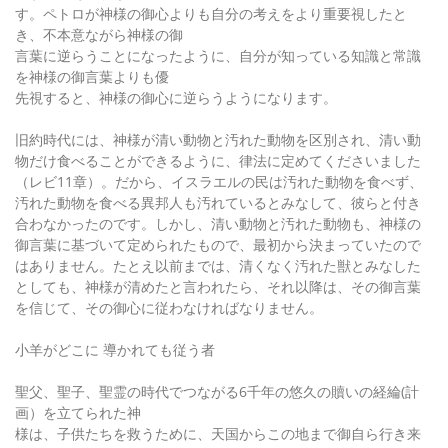
す。ペトロが神様の御心よりも自分の考えをより重要視したと
き、不本意ながら神様の御
言葉に逆らうことになったように、自分が知っている知識と常識
を神様の御言葉よりも優
先視すると、神様の御心に逆らうようになります。
旧約時代には、神様が清い動物と汚れた動物を区別され、清い動
物だけ食べることができるように、律法に定めてくださいました
（レビ11章）。だから、イスラエルの民は汚れた動物を食べず、
汚れた動物を食べる異邦人も汚れているとみなして、彼らと付き
合わなかったのです。しかし、清い動物と汚れた動物も、神様の
御言葉に基づいて定められたもので、最初から決まっていたので
はありません。たとえ以前までは、清くなく汚れた獣とみなした
としても、神様が清めたと言われたら、それ以降は、その御言葉
を信じて、その御心に従わなければなりません。
小羊がどこに 導かれても従う者
聖父、聖子、聖霊の時代でつながる6千年の悠久の贖いの経綸(計
画）を立てられた神
様は、子供たちを救うために、天国からこの地まで御自ら行き来