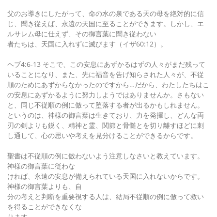
父のお導きにしたがって、命の水の泉である天の母を絶対的に信
じ、聞き従えば、永遠の天国に至ることができます。しかし、エ
ルサレム母に仕えず、その御言葉に聞き従わない
者たちは、天国に入れずに滅びます（イザ60:12）。
ヘブ4:6-13 そこで、この安息にあずかるはずの人々がまだ残って
いることになり、また、先に福音を告げ知らされた人々が、不従
順のためにあずからなかったのですから…だから、わたしたちはこ
の安息にあずかるように努力しようではありませんか。さもない
と、同じ不従順の例に倣って堕落する者が出るかもしれません。
というのは、神様の御言葉は生きており、力を発揮し、どんな両
刃の剣よりも鋭く、精神と霊、関節と骨髄とを切り離すほどに刺
し通して、心の思いや考えを見分けることができるからです。
聖書は不従順の例に倣わないよう注意しなさいと教えています。
神様の御言葉に従わな
ければ、永遠の安息が備えられている天国に入れないからです。
神様の御言葉よりも、自
分の考えと判断を重要視する人は、結局不従順の例に倣って救い
を得ることができなくな
ります。