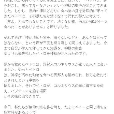
を起こし、屠って食べなさい」という神様の御声が聞こえてきま
した。しかし、旧約の律法どおりに食べ物の掟を徹底的に守って
きたペトロは、その獣たちが清くなくて汚れた獣だと考えて、
「主よ、とんでもないことです。清くない物、汚れた物は何一つ
食べたことがありません」と断りました。
それで再び「神が清めた物を、清くないなどと、あなたは言って
はならない」という声が三度も繰り返して聞こえてきました。今
まで自分が学んで守ってきた知識を、神様の御言
葉よりも優先視したペトロを神様が叱られたのです。
夢から覚めたペトロは、異邦人コルネリウスが送った人々に会い
ました。やっとペトロ
は、神様が汚れた動物を食べる異邦人も清められ、彼らを救おう
とされたという事実を
悟りました。それでペトロが、コルネリウスの家に御言葉を伝
え、バプテスマを施す場面
がその後に出てきます。
今日、私たちが信仰の道を歩む時も、たまにペトロと同じ過ちを
犯す時があるようで