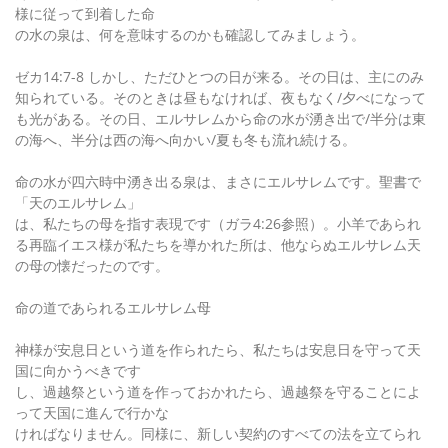
様に従って到着した命
の水の泉は、何を意味するのかも確認してみましょう。
ゼカ14:7-8 しかし、ただひとつの日が来る。その日は、主にのみ
知られている。そのときは昼もなければ、夜もなく/夕べになって
も光がある。その日、エルサレムから命の水が湧き出で/半分は東
の海へ、半分は西の海へ向かい/夏も冬も流れ続ける。
命の水が四六時中湧き出る泉は、まさにエルサレムです。聖書で
「天のエルサレム」
は、私たちの母を指す表現です（ガラ4:26参照）。小羊であられ
る再臨イエス様が私たちを導かれた所は、他ならぬエルサレム天
の母の懐だったのです。
命の道であられるエルサレム母
神様が安息日という道を作られたら、私たちは安息日を守って天
国に向かうべきです
し、過越祭という道を作っておかれたら、過越祭を守ることによ
って天国に進んで行かな
ければなりません。同様に、新しい契約のすべての法を立てられ