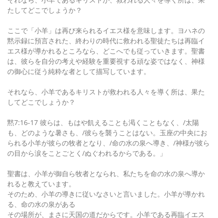
たしてどこでしょうか？
ここで「小羊」は再び来られるイエス様を意味します。ヨハネの
黙示録に預言された、終わりの時代に救われる聖徒たちは再臨イ
エス様が導かれるところなら、どこへでも従っていきます。聖書
は、彼らを自分の考えや経験を重要視する頑な姿ではなく、神様
の御心に従う純粋な者として描写しています。
それなら、小羊であるキリストが救われる人々を導く所は、果た
してどこでしょうか？
黙7:16-17 彼らは、もはや飢えることも渇くこともなく、/太陽
も、どのような暑さも、/彼らを襲うことはない。玉座の中央にお
られる小羊が彼らの牧者となり、/命の水の泉へ導き、/神様が彼ら
の目から涙をことごとく/ぬぐわれるからである。」
聖書は、小羊が御自ら牧者となられ、私たちを命の水の泉へ導か
れると教えています。
そのため、小羊の導きに従いなさいと言いました。小羊が導かれ
る、命の水の泉がある
その場所が、まさに天国の道だからです。小羊である再臨イエス