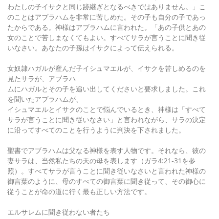
わたしの子イサクと同じ跡継ぎとなるべきではありません。」こ
のことはアブラハムを非常に苦しめた。その子も自分の子であっ
たからである。神様はアブラハムに言われた。「あの子供とあの
女のことで苦しまなくてもよい。すべてサラが言うことに聞き従
いなさい。あなたの子孫はイサクによって伝えられる。
女奴隷ハガルが産んだ子イシュマエルが、イサクを苦しめるのを
見たサラが、アブラハ
ムにハガルとその子を追い出してくださいと要求しました。これ
を聞いたアブラハムが、
イシュマエルとイサクのことで悩んでいるとき、神様は「すべて
サラが言うことに聞き従いなさい」と言われながら、サラの決定
に沿ってすべてのことを行うように判決を下されました。
聖書でアブラハムは父なる神様を表す人物です。それなら、彼の
妻サラは、当然私たちの天の母を表します（ガラ4:21-31を参
照）。すべてサラが言うことに聞き従いなさいと言われた神様の
御言葉のように、母のすべての御言葉に聞き従って、その御心に
従うことが命の道に行く最も正しい方法です。
エルサレムに聞き従わない者たち