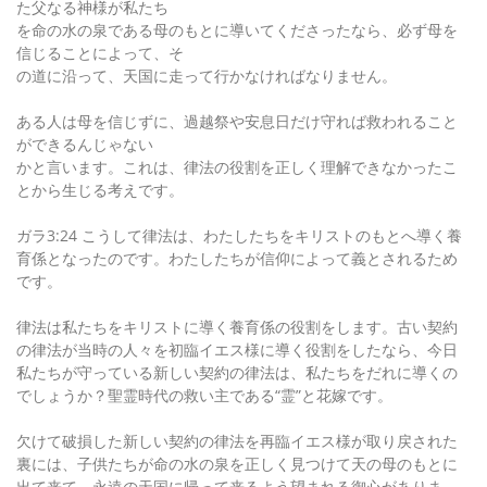
た父なる神様が私たち
を命の水の泉である母のもとに導いてくださったなら、必ず母を
信じることによって、そ
の道に沿って、天国に走って行かなければなりません。
ある人は母を信じずに、過越祭や安息日だけ守れば救われること
ができるんじゃない
かと言います。これは、律法の役割を正しく理解できなかったこ
とから生じる考えです。
ガラ3:24 こうして律法は、わたしたちをキリストのもとへ導く養
育係となったのです。わたしたちが信仰によって義とされるため
です。
律法は私たちをキリストに導く養育係の役割をします。古い契約
の律法が当時の人々を初臨イエス様に導く役割をしたなら、今日
私たちが守っている新しい契約の律法は、私たちをだれに導くの
でしょうか？聖霊時代の救い主である“霊”と花嫁です。
欠けて破損した新しい契約の律法を再臨イエス様が取り戻された
裏には、子供たちが命の水の泉を正しく見つけて天の母のもとに
出て来て、永遠の天国に帰って来るよう望まれる御心がありま