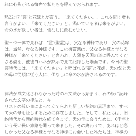
緒に心焦がれる御声で私たちを呼んでおられます。
黙22:17 “霊”と花嫁とが言う。「来てください。」これを聞く者も
言うがよい、「来てください」と。渇いている者は来るがよい。
命の水が欲しい者は、価なしに飲むがよい。
聖三位一体で見れば、“霊”(聖霊)は、父なる神様であり、父の花嫁
は、当然、母なる神様です。この御言葉は、父なる神様と母なる
神様が「来てください」と言われ、人類を天国の道に呼んでくだ
さる姿を、使徒ヨハネが黙示で見て記録した場面です。今日の聖
霊時代には、「来てください」と呼ばれる“霊”と花嫁、天の父と天
の母に従順に従う人に、価なしに命の水が許されるのです。
律法が成文化されなかった時の不文法から始まり、石の板に記録
された文字の律法と、キ
リストの尊い血によって立てられた新しい契約の真理まで、すべ
て天の母を証しするために存在しました。そして、私たちは、旧
約時代から新約時代を経て今まで、天の母に会うために、6千年と
いう長い長い旅路を通って来ました。その終わりで、あれほど恋
しかった父なる神様と母なる神様にお会いした私たちは、神様の