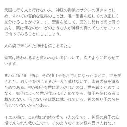
天国に行く人と行けない人、神様の御業とサタンの働きをはじ
め、すべての霊的な世界のことは、唯一聖書を通してのみ正しく
見分けることができます。聖書を通して、霊的に見れば光は何で
あり、闇は何なのか、どのような人が神様の真の民なのかについ
て悟ってみることにしましょう。
人の姿で来られた神様を信じる者たち
聖書は救われる者と救われない者について、次のように知らせて
います。
ヨハ3:16-18 神は、その独り子をお与えになったほどに、世を愛
された。独り子を信じる者が一人も滅びないで、永遠の命を得る
ためである。神が御子を世に遣わされたのは、世を裁くためでは
なく、御子によって世が救われるためである。御子を信じる者は
裁かれない。信じない者は既に裁かれている。神の独り子の名を
信じていないからである。
イエス様は、この地に肉体を着て（人の姿で）、神様の息子の立
場で来られた救い主です。そのようなイエス様を受け入れない