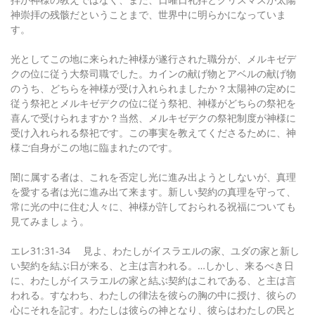
神崇拝の残骸だということまで、世界中に明らかになっていま
す。
光としてこの地に来られた神様が遂行された職分が、メルキゼデ
クの位に従う大祭司職でした。カインの献げ物とアベルの献げ物
のうち、どちらを神様が受け入れられましたか？太陽神の定めに
従う祭祀とメルキゼデクの位に従う祭祀、神様がどちらの祭祀を
喜んで受けられますか？当然、メルキゼデクの祭祀制度が神様に
受け入れられる祭祀です。この事実を教えてくださるために、神
様ご自身がこの地に臨まれたのです。
闇に属する者は、これを否定し光に進み出ようとしないが、真理
を愛する者は光に進み出て来ます。新しい契約の真理を守って、
常に光の中に住む人々に、神様が許しておられる祝福についても
見てみましょう。
エレ31:31-34 見よ、わたしがイスラエルの家、ユダの家と新し
い契約を結ぶ日が来る、と主は言われる。…しかし、来るべき日
に、わたしがイスラエルの家と結ぶ契約はこれである、と主は言
われる。すなわち、わたしの律法を彼らの胸の中に授け、彼らの
心にそれを記す。わたしは彼らの神となり、彼らはわたしの民と