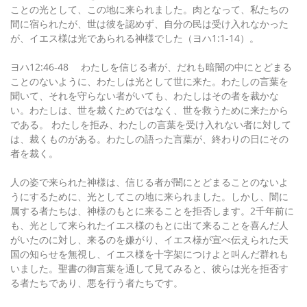
ことの光として、この地に来られました。肉となって、私たちの
間に宿られたが、世は彼を認めず、自分の民は受け入れなかった
が、イエス様は光であられる神様でした（ヨハ1:1-14）。
ヨハ12:46-48 わたしを信じる者が、だれも暗闇の中にとどまる
ことのないように、わたしは光として世に来た。わたしの言葉を
聞いて、それを守らない者がいても、わたしはその者を裁かな
い。わたしは、世を裁くためではなく、世を救うために来たから
である。 わたしを拒み、わたしの言葉を受け入れない者に対して
は、裁くものがある。わたしの語った言葉が、終わりの日にその
者を裁く。
人の姿で来られた神様は、信じる者が闇にとどまることのないよ
うにするために、光としてこの地に来られました。しかし、闇に
属する者たちは、神様のもとに来ることを拒否します。2千年前に
も、光として来られたイエス様のもとに出て来ることを喜んだ人
がいたのに対し、来るのを嫌がり、イエス様が宣べ伝えられた天
国の知らせを無視し、イエス様を十字架につけよと叫んだ群れも
いました。聖書の御言葉を通して見てみると、彼らは光を拒否す
る者たちであり、悪を行う者たちです。