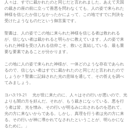
人々は、すでに裁かれたのと同じだと言われました。あえて天国
の裁きの座の前に立って善悪を問わなくても、人の姿で来られた
神様を信じたか信じなかったかによって、この地ですでに判決を
受けたようなものだという御言葉です。
聖書は、人の姿でこの地に来られた神様を信じる者は救われる
が、信じない者は裁かれると明らかに教えています。人の姿で来
られた神様を受け入れる信仰こそ、救いと直結している、最も重
要な要素であることが分かります。
この地に人の姿で来られた神様が、一体どのような存在であられ
るので、信じない者はすでに裁かれたのと同じだと言われたので
しょうか？聖書に記録された光の意味を通して、その答えを調べ
てみましょう。
ヨハ3:19-21 光が世に来たのに、人々はその行いが悪いので、光
よりも闇の方を好んだ。それが、もう裁きになっている。悪を行
う者は皆、光を憎み、その行いが明るみに出されるのを恐れて、
光の方に来ないからである。しかし、真理を行う者は光の方に来
る。その行いが神に導かれてなされたということが、明らかにな
るために。」