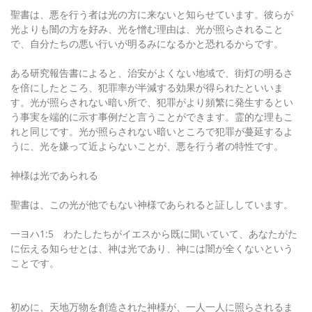
聖書は、悪を行う者は光の方に来ないと知らせています。彼らが
光よりも闇の方を好み、光を憎む理由は、光が照らされること
で、自分たちの悪い行いが明るみになるかと恐れるからです。
ある研究報告書によると、治安がよくない地域で、街灯の明るさ
を倍にしたところ、犯罪率が半減する効果が得られたといいま
す。光が照らされない暗い所で、犯罪がより頻繁に発生するとい
う事実を端的に示す事例だと言うことができます。霊的な理もこ
れと同じです。光が照らされない暗いところで犯罪が蔓延するよ
うに、光を嫌って近よらないことが、悪を行う者の特性です。
神様は光であられる
聖書は、この光が他でもない神様であられると証ししています。
一ヨハ1:5 わたしたちがイエスから既に聞いていて、あなたがた
に伝える知らせとは、神は光であり、神には闇が全くないという
ことです。
初めに、天地万物を創造された神様が、一人一人に照らされるま