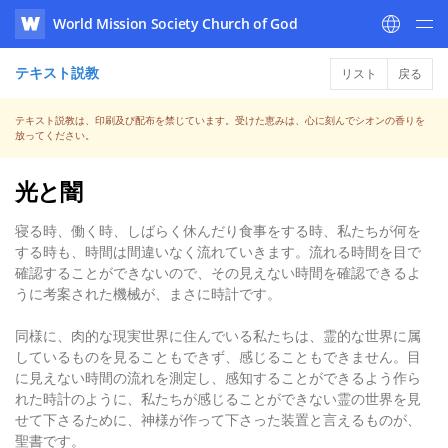
World Mission Society Church of God
WATV
テキスト説教
リスト
戻る
テキスト説教は、印刷及び配布を禁じています。受けた恵みは、心に刻んでシオンの香りを
放ってください。
光と闇
寝る時、働く時、しばらく休んだり食事をする時、私たちが何を
する時も、時間は間違いなく流れていきます。流れる時間を目で
確認することができないので、その見えない時間を確認できるよ
うに考案された機械が、まさに時計です。
同様に、肉的な現実世界に住んでいる私たちは、霊的な世界に属
しているものを見ることもできず、感じることもできません。目
に見えない時間の流れを測定し、感知することができるよう作ら
れた時計のように、私たちが感じることができない霊の世界を見
せて下さるために、神様が作って下さった装置と言えるものが、
聖書です。