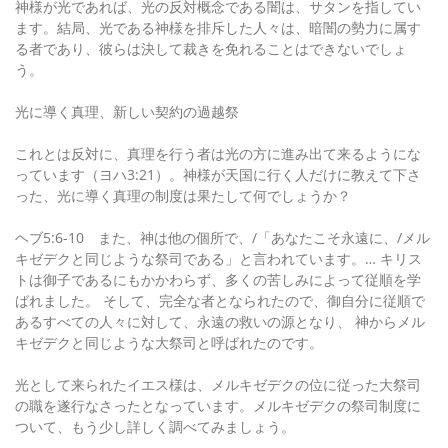
神様が光であれば、光の反対概念である闇は、サタンを指してい
ます。結局、光である神様を排斥した人々は、暗闇の勢力に属す
る者であり、彼らは決して裁きを免れることはできないでしょ
う。
光に導く真理、新しい契約の過越祭
これとは反対に、真理を行う者は光の方に進み出て来るようにな
っています（ヨハ3:21）。神様が天国に行く人だけに教えて下さ
った、光に導く真理の制度は果たして何でしょうか？
ヘブ5:6-10 また、神は他の個所で、/「あなたこそ永遠に、/メル
キゼデクと同じような祭司である」と言われています。… キリス
トは御子であるにもかかわらず、多くの苦しみによって従順を学
ばれました。 そして、完全な者となられたので、御自分に従順で
あるすべての人々に対して、永遠の救いの源となり、 神からメル
キゼデクと同じような大祭司と呼ばれたのです。
光として来られたイエス様は、メルキゼデクの位に従った大祭司
の職を遂行なさったとなっています。メルキゼデクの祭司制度に
ついて、もう少し詳しく調べてみましょう。