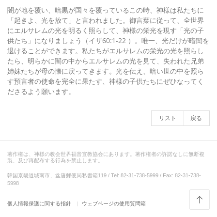
闇が地を覆い、暗黒が国々を覆っているこの時、神様は私たちに
「起きよ、光を放て」と言われました。御言葉に従って、全世界
にエルサレムの光を明るく照らして、神様の栄光を現す「光の子
供たち」になりましょう（イザ60:1-22 ）。唯一、光だけが暗闇を
退けることができます。私たちがエルサレムの栄光の光を照らし
たら、明らかに闇の中からエルサレムの光を見て、失われた兄弟
姉妹たちが母の懐に戻ってきます。光を伝え、暗い世の中を照ら
す預言者の使命を完全に果たす、神様の子供たちにぜひなってく
ださるよう願います。
リスト
戻る
著作権は、神様の教会世界福音宣教協会にあります。著作権者の許諾なしに無断複
製、及び再配布する行為を禁止します。
韓国京畿道城南市、盆唐郵便局私書箱119 / Tel: 82-31-738-5999 / Fax: 82-31-738-
5998
個人情報保護に関する指針
ウェブページの使用質問箱