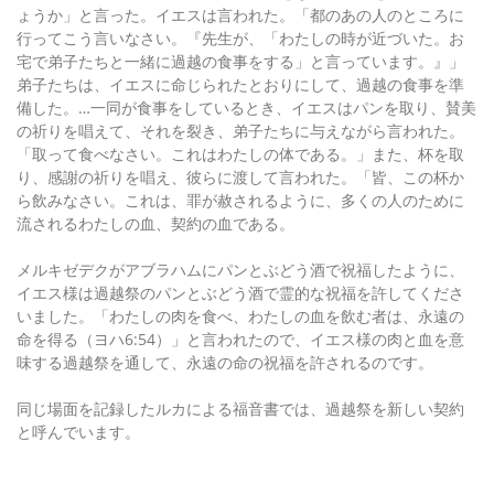
ょうか」と言った。イエスは言われた。「都のあの人のところに
行ってこう言いなさい。『先生が、「わたしの時が近づいた。お
宅で弟子たちと一緒に過越の食事をする」と言っています。』」
弟子たちは、イエスに命じられたとおりにして、過越の食事を準
備した。…一同が食事をしているとき、イエスはパンを取り、賛美
の祈りを唱えて、それを裂き、弟子たちに与えながら言われた。
「取って食べなさい。これはわたしの体である。」また、杯を取
り、感謝の祈りを唱え、彼らに渡して言われた。「皆、この杯か
ら飲みなさい。これは、罪が赦されるように、多くの人のために
流されるわたしの血、契約の血である。
メルキゼデクがアブラハムにパンとぶどう酒で祝福したように、
イエス様は過越祭のパンとぶどう酒で霊的な祝福を許してくださ
いました。「わたしの肉を食べ、わたしの血を飲む者は、永遠の
命を得る（ヨハ6:54）」と言われたので、イエス様の肉と血を意
味する過越祭を通して、永遠の命の祝福を許されるのです。
同じ場面を記録したルカによる福音書では、過越祭を新しい契約
と呼んでいます。