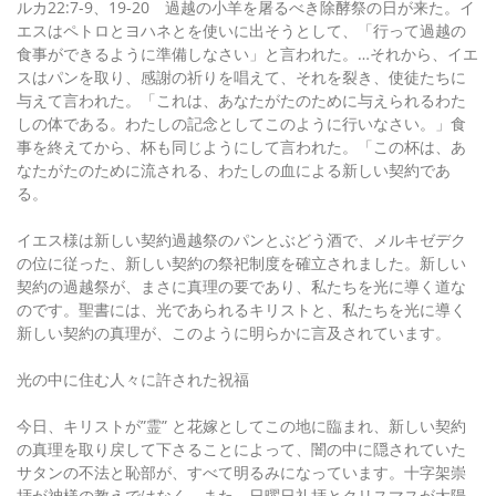
ルカ22:7-9、19-20 過越の小羊を屠るべき除酵祭の日が来た。イ
エスはペトロとヨハネとを使いに出そうとして、「行って過越の
食事ができるように準備しなさい」と言われた。…それから、イエ
スはパンを取り、感謝の祈りを唱えて、それを裂き、使徒たちに
与えて言われた。「これは、あなたがたのために与えられるわた
しの体である。わたしの記念としてこのように行いなさい。」食
事を終えてから、杯も同じようにして言われた。「この杯は、あ
なたがたのために流される、わたしの血による新しい契約であ
る。
イエス様は新しい契約過越祭のパンとぶどう酒で、メルキゼデク
の位に従った、新しい契約の祭祀制度を確立されました。新しい
契約の過越祭が、まさに真理の要であり、私たちを光に導く道な
のです。聖書には、光であられるキリストと、私たちを光に導く
新しい契約の真理が、このように明らかに言及されています。
光の中に住む人々に許された祝福
今日、キリストが”霊” と花嫁としてこの地に臨まれ、新しい契約
の真理を取り戻して下さることによって、闇の中に隠されていた
サタンの不法と恥部が、すべて明るみになっています。十字架崇
拝が神様の教えではなく、また、日曜日礼拝とクリスマスが太陽