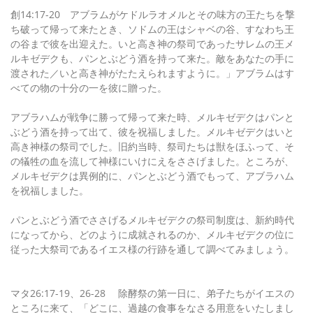
創14:17-20 アブラムがケドルラオメルとその味方の王たちを撃
ち破って帰って来たとき、ソドムの王はシャベの谷、すなわち王
の谷まで彼を出迎えた。いと高き神の祭司であったサレムの王メ
ルキゼデクも、パンとぶどう酒を持って来た。敵をあなたの手に
渡された／いと高き神がたたえられますように。」アブラムはす
べての物の十分の一を彼に贈った。
アブラハムが戦争に勝って帰って来た時、メルキゼデクはパンと
ぶどう酒を持って出て、彼を祝福しました。メルキゼデクはいと
高き神様の祭司でした。旧約当時、祭司たちは獣をほふって、そ
の犠牲の血を流して神様にいけにえをささげました。ところが、
メルキゼデクは異例的に、パンとぶどう酒でもって、アブラハム
を祝福しました。
パンとぶどう酒でささげるメルキゼデクの祭司制度は、新約時代
になってから、どのように成就されるのか、メルキゼデクの位に
従った大祭司であるイエス様の行跡を通して調べてみましょう。
マタ26:17-19、26-28 除酵祭の第一日に、弟子たちがイエスの
ところに来て、「どこに、過越の食事をなさる用意をいたしまし