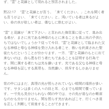
ず、”霊” と花嫁として現れると預言されました。
黙22:17 “霊”と花嫁とが言う。「来てください。」これを聞く者
も言うがよい、「来てください」と。渇いている者は来るがよ
い。命の水が欲しい者は、価なしに飲むがよい。
“霊” と花嫁が「来て下さい」と言われた御言葉に従って、進み出
る者が、まさに光である神様のもとに来ることを喜ぶ光の子供た
ちではないでしょうか？従って今日、“霊”と花嫁として臨まれた父
なる神様と母なる神様を受け入れる者こそ、救いを約束された聖
徒たちだということが分かります。一方、“霊”と花嫁のもとに出て
来ないのは、自ら悪を行う者たちであることを証明する行為で
す。闇に属する者たちは光を嫌います。光である父なる神様と母
なる神様を証しする真理も、当然嫌い、排斥するしかありませ
ん。
世の中にはまだ、真理の光が照らされていない暗闇の場所が多い
です。サタンは多くの人々の目と耳、心までも暗闇で覆っていま
す。一寸先も見分けられない闇の中では、その先が道なのか断崖
なのかも分かりません。闇を照らす光があればこそ、行くべき道
を正しく判断して前進することができます。