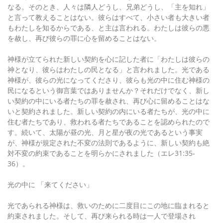
なる。そのとき、人々は隣人どうし、兄弟どうし、「主を知れ」
と言って教えることはない。彼らはすべて、小さい者も大きい者
もわたしを知るからである、と主は言われる。わたしは彼らの悪
を赦し、再び彼らの罪に心を留めることはない。
神様が立てられた新しい契約を心に記した者に「わたしは彼らの
神となり、彼らはわたしの民となる」と言われました。光である
神様が、彼らの光になってくださり、彼らも光の中に住む神様の
民になるという御言葉ではありませんか？それだけでなく、新し
い契約の中にいる者たちの罪を赦され、再び心に留めることはな
いと契約されました。新しい契約の内にいる者たちが、光の中に
住む者たちであり、救われる者たちであることを認められたので
す。続いて、太陽が昼の光、月と星が夜の光であるという事実
が、神様が規定された不変の法則であるように、新しい契約も絶
対不変の約束であることを明らかにされました（エレ31:35-
36）。
光の中に 「来てください」
光であられる神様は、救いのために二度目にこの地に臨まれると
約束されました。そして、再び来られる時は一人で登場され