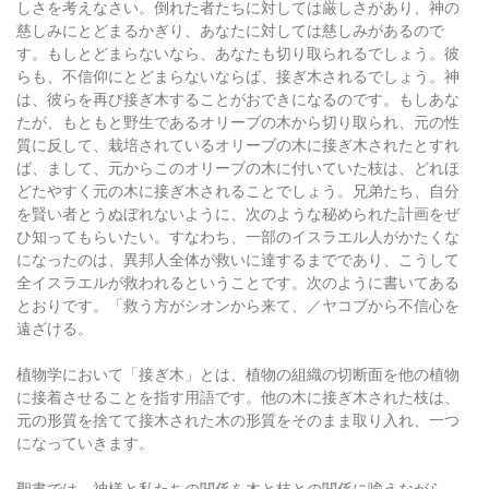
しさを考えなさい。倒れた者たちに対しては厳しさがあり、神の
慈しみにとどまるかぎり、あなたに対しては慈しみがあるので
す。もしとどまらないなら、あなたも切り取られるでしょう。彼
らも、不信仰にとどまらないならば、接ぎ木されるでしょう。神
は、彼らを再び接ぎ木することがおできになるのです。もしあな
たが、もともと野生であるオリーブの木から切り取られ、元の性
質に反して、栽培されているオリーブの木に接ぎ木されたとすれ
ば、まして、元からこのオリーブの木に付いていた枝は、どれほ
どたやすく元の木に接ぎ木されることでしょう。兄弟たち、自分
を賢い者とうぬぼれないように、次のような秘められた計画をぜ
ひ知ってもらいたい。すなわち、一部のイスラエル人がかたくな
になったのは、異邦人全体が救いに達するまでであり、こうして
全イスラエルが救われるということです。次のように書いてある
とおりです。「救う方がシオンから来て、／ヤコブから不信心を
遠ざける。
植物学において「接ぎ木」とは、植物の組織の切断面を他の植物
に接着させることを指す用語です。他の木に接ぎ木された枝は、
元の形質を捨てて接木された木の形質をそのまま取り入れ、一つ
になっていきます。
聖書では、神様と私たちの関係を木と枝との関係に喩えながら、