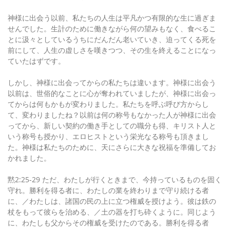
神様に出会う以前、私たちの人生は平凡かつ有限的な生に過ぎま
せんでした。生計のために働きながら何の望みもなく、食べるこ
とに汲々としているうちにだんだん老いていき、迫ってくる死を
前にして、人生の虚しさを嘆きつつ、その生を終えることになっ
ていたはずです。
しかし、神様に出会ってからの私たちは違います。神様に出会う
以前は、世俗的なことに心が奪われていましたが、神様に出会っ
てからは何もかもが変わりました。私たちを呼ぶ呼び方からし
て、変わりましたね？以前は何の称号もなかった人が神様に出会
ってから、新しい契約の働き手としての職分も得、キリスト人と
いう称号も授かり、エロヒストという栄光なる称号も頂きまし
た。神様は私たちのために、天にさらに大きな祝福を準備してお
かれました。
黙2:25-29 ただ、わたしが行くときまで、今持っているものを固く
守れ。勝利を得る者に、わたしの業を終わりまで守り続ける者
に、／わたしは、諸国の民の上に立つ権威を授けよう。彼は鉄の
杖をもって彼らを治める、／土の器を打ち砕くように。同じよう
に、わたしも父からその権威を受けたのである。勝利を得る者