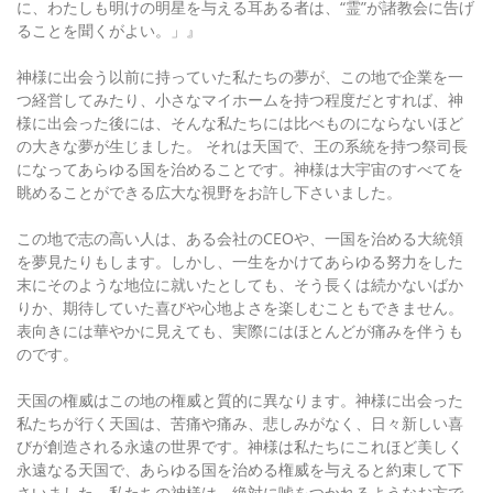
に、わたしも明けの明星を与える耳ある者は、“霊”が諸教会に告げ
ることを聞くがよい。」』
神様に出会う以前に持っていた私たちの夢が、この地で企業を一
つ経営してみたり、小さなマイホームを持つ程度だとすれば、神
様に出会った後には、そんな私たちには比べものにならないほど
の大きな夢が生じました。 それは天国で、王の系統を持つ祭司長
になってあらゆる国を治めることです。神様は大宇宙のすべてを
眺めることができる広大な視野をお許し下さいました。
この地で志の高い人は、ある会社のCEOや、一国を治める大統領
を夢見たりもします。しかし、一生をかけてあらゆる努力をした
末にそのような地位に就いたとしても、そう長くは続かないばか
りか、期待していた喜びや心地よさを楽しむこともできません。
表向きには華やかに見えても、実際にはほとんどが痛みを伴うも
のです。
天国の権威はこの地の権威と質的に異なります。神様に出会った
私たちが行く天国は、苦痛や痛み、悲しみがなく、日々新しい喜
びが創造される永遠の世界です。神様は私たちにこれほど美しく
永遠なる天国で、あらゆる国を治める権威を与えると約束して下
さいました。私たちの神様は、絶対に嘘をつかれるようなお方で