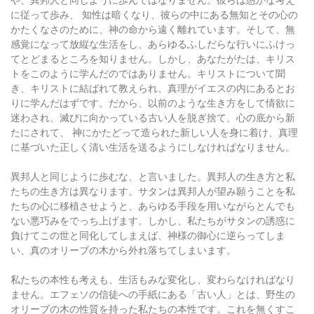
に従って歩み、 知性は暗くなり、彼らの中にある無知とその心の
かたくなさのために、神の命から遠く離れています。そして、無
感覚になって放縦な生活をし、あらゆるふしだらな行いにふけっ
てとどまるところを知りません。しかし、あなたがたは、キリス
トをこのように学んだのではありません。キリストについて聞
き、キリストに結ばれて教えられ、真理がイエスの内にあるとお
りに学んだはずです。だから、以前のような生き方をして情欲に
迷わされ、滅びに向かっている古い人を脱ぎ捨て、心の底から新
たにされて、 神にかたどって造られた新しい人を身に着け、真理
に基づいた正しく清い生活を送るようにしなければなりません。
異邦人と同じように歩むな、と言いました。異邦人の生き方と私
たちの生き方は異なります。サタンは異邦人が望み願うことを私
たちの心に移植させようと、あらゆる手段を用いながらとんでも
ない悪巧みをでっち上げます。しかし、私たちがサタンの誘惑に
負けてこの世と同化してしまえば、神様の御心に逆らってしま
い、真のオリーブの木から外れ落ちてしまいます。
私たちの本性も考えも、生活もみな変化し、変わらなければなり
ません。エフェソの信徒への手紙にある「古い人」とは、野生の
オリーブの木の性質を持った私たちの本性です。これを無くすこ