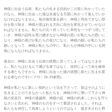
神様に出会う以前、私たちの生きる目的がこの世に向かっていた
のなら、神様に出会った後は永遠なる天国に向かって進んでいか
なければなりません。毎日御言葉を調べ、神様と同化できない部
分を取り除き、神様が喜ばれる方向に自分を変化させていかなけ
ればなりません。私たちの元々持っていた本性を一つずつ消して
いき、神様の品性を受け継ぎながら神様の思いが私たちの思いに
なり、神様の喜びが私たちの喜びになり、神様の願いが私たちの
願いとなって、神様が私たちの中に、私たちが神様の中にいる関
係にならなければなりません。
過去の、神様に出会う以前の状態に戻ってしまってはなりませ
ん。私たちはひるんで滅びる者ではなく、信仰によって命を確保
する者たちですから、神様に出会った後の状態に新たに生まれ変
わる者なのです(へブ10：38-39参照)。
神様が私たちに新しい契約という法を下さって、昔はそのように
生きることのできなかった私たちを、神様の中に導いて下さり神
様の安息日、神様の過越祭、神様の掟、神様の約束…これらを守り
なさいと言われ、神様のものをすべて要請されました。それは、
私たちを抑圧して拘束しようというのではなく、接ぎ木された野