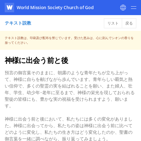
World Mission Society Church of God
WATV
テキスト説教
リスト
戻る
テキスト説教は、印刷及び配布を禁じています。受けた恵みは、心に刻んでシオンの香りを
放ってください。
神様に出会う前と後
預言の御言葉そのままに、朝露のような青年たちが立ち上がっ
て、神様に自らを献げながら歩んでいます。青年らしい覇気と熱
い信仰で、多くの聖霊の実を結ばれることを願い、また婦人、壮
年、学生、幼少年･老年に至るまで、神様の栄光を現しておられる
聖徒の皆様にも、豊かな実の祝福を受けられますよう、願いま
す。
神様に出会う前と後において、私たちには多くの変化がありまし
た。神様に出会ってから、私たちの姿は神様に出会う前に比べて
どのように変化し、私たちの生き方はどう変化したのか、聖書の
御言葉を一緒に調べながら、振り返ってみましょう。