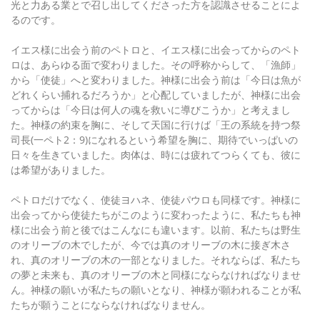
光と力ある業とで召し出してくださった方を認識させることによ
るのです。
イエス様に出会う前のペトロと、イエス様に出会ってからのペト
ロは、あらゆる面で変わりました。その呼称からして、「漁師」
から「使徒」へと変わりました。神様に出会う前は「今日は魚が
どれくらい捕れるだろうか」と心配していましたが、神様に出会
ってからは「今日は何人の魂を救いに導びこうか」と考えまし
た。神様の約束を胸に、そして天国に行けば「王の系統を持つ祭
司長(一ペト2：9)になれるという希望を胸に、期待でいっぱいの
日々を生きていました。肉体は、時には疲れてつらくても、彼に
は希望がありました。
ペトロだけでなく、使徒ヨハネ、使徒パウロも同様です。神様に
出会ってから使徒たちがこのように変わったように、私たちも神
様に出会う前と後ではこんなにも違います。以前、私たちは野生
のオリーブの木でしたが、今では真のオリーブの木に接ぎ木さ
れ、真のオリーブの木の一部となりました。それならば、私たち
の夢と未来も、真のオリーブの木と同様にならなければなりませ
ん。神様の願いが私たちの願いとなり、神様が願われることが私
たちが願うことにならなければなりません。