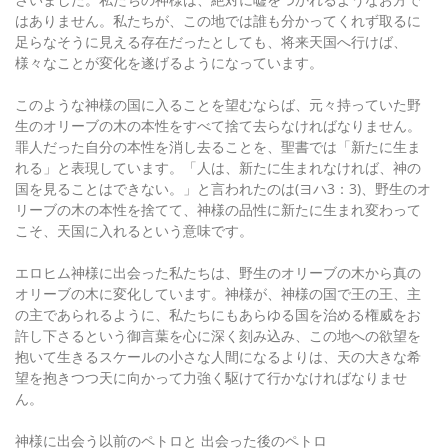
はありません。私たちが、この地では誰も分かってくれず取るに
足らなそうに見える存在だったとしても、将来天国へ行けば、
様々なことが変化を遂げるようになっています。
このような神様の国に入ることを望むならば、元々持っていた野
生のオリーブの木の本性をすべて捨て去らなければなりません。
罪人だった自分の本性を消し去ることを、聖書では「新たに生ま
れる」と表現しています。「人は、新たに生まれなければ、神の
国を見ることはできない。」と言われたのは(ヨハ3：3)、野生のオ
リーブの木の本性を捨てて、神様の品性に新たに生まれ変わって
こそ、天国に入れるという意味です。
エロヒム神様に出会った私たちは、野生のオリーブの木から真の
オリーブの木に変化しています。神様が、神様の国で王の王、主
の主であられるように、私たちにもあらゆる国を治める権威をお
許し下さるという御言葉を心に深く刻み込み、この地への欲望を
抱いて生きるスケールの小さな人間になるよりは、天の大きな希
望を抱きつつ天に向かって力強く駆けて行かなければなりませ
ん。
神様に出会う以前のペトロと 出会った後のペトロ