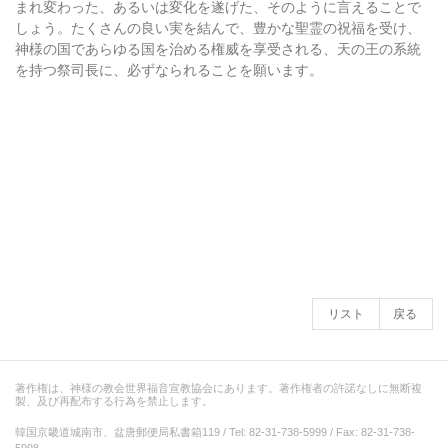
まれ変わった、あるいは変化を遂げた、そのように言えることで
しょう。たくさんの良い実を結んで、豊かな聖霊の祝福を受け、
神様の国であらゆる国を治める権威を享受される、天の王の系統
を持つ祭司長に、必ずなられることを願います。
リスト
戻る
著作権は、神様の教会世界福音宣教協会にあります。著作権者の許諾なしに無断複
製、及び再配布する行為を禁止します。
韓国京畿道城南市、盆唐郵便局私書箱119 / Tel: 82-31-738-5999 / Fax: 82-31-738-