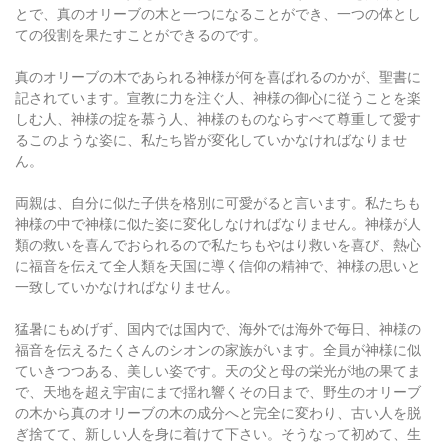
とで、真のオリーブの木と一つになることができ、一つの体とし
ての役割を果たすことができるのです。
真のオリーブの木であられる神様が何を喜ばれるのかが、聖書に
記されています。宣教に力を注ぐ人、神様の御心に従うことを楽
しむ人、神様の掟を慕う人、神様のものならすべて尊重して愛す
るこのような姿に、私たち皆が変化していかなければなりませ
ん。
両親は、自分に似た子供を格別に可愛がると言います。私たちも
神様の中で神様に似た姿に変化しなければなりません。神様が人
類の救いを喜んでおられるので私たちもやはり救いを喜び、熱心
に福音を伝えて全人類を天国に導く信仰の精神で、神様の思いと
一致していかなければなりません。
猛暑にもめげず、国内では国内で、海外では海外で毎日、神様の
福音を伝えるたくさんのシオンの家族がいます。全員が神様に似
ていきつつある、美しい姿です。天の父と母の栄光が地の果てま
で、天地を超え宇宙にまで揺れ響くその日まで、野生のオリーブ
の木から真のオリーブの木の成分へと完全に変わり、古い人を脱
ぎ捨てて、新しい人を身に着けて下さい。そうなって初めて、生