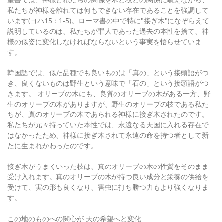
私たちが神様を離れては何もできない存在であることを強調して
います(ヨハ15：1-5)。ローマ書の中で特に"接ぎ木"になぞらえて
説明しているのは、私たちが罪人であった過去の本性を捨て、神
様の似姿に変化しなければならないという事実を悟らせていま
す。
韓国語では、似た品種でも良いものは「真の」という接頭語がつ
き、良くないものは野生という意味で「石の」という接頭語がつ
きます。 オリーブの木にも、良質のオリーブの木がある一方、野
生のオリーブの木がありますが、野生のオリーブの枝である私た
ちが、真のオリーブの木であられる神様に接ぎ木されたのです。
私たちが元々持っていた本性では、永遠なる天国に入れる存在で
はなかったため、神様に接ぎ木されて永遠の命を持つ者として新
たに生まれかわったのです。
接ぎ木がうまくいった枝は、真のオリーブの木の性質をそのまま
受け入れます。真のオリーブの木が持つ良い成分と栄養の供給を
受けて、実の形も良くなり、害虫に打ち勝つ力もより強くなりま
す。
この地のものへの関心が 天の希望へと変化