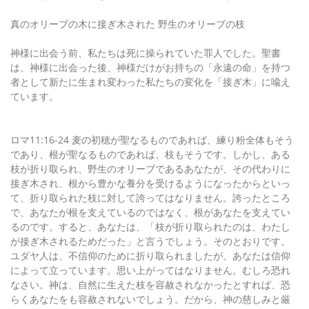
真のオリーブの木に接ぎ木された 野生のオリーブの枝
神様に出会う前、私たちは死に操られていた罪人でした。聖書
は、神様に出会った後、神様だけがお持ちの「永遠の命」を持つ
者として新たに生まれ変わった私たちの変化を「接ぎ木」に喩え
ています。
ロマ11:16-24 麦の初穂が聖なるものであれば、練り粉全体もそう
であり、根が聖なるものであれば、枝もそうです。しかし、ある
枝が折り取られ、野生のオリーブであるあなたが、その代わりに
接ぎ木され、根から豊かな養分を受けるようになったからといっ
て、折り取られた枝に対して誇ってはなりません。誇ったところ
で、あなたが根を支えているのではなく、根があなたを支えてい
るのです。すると、あなたは、「枝が折り取られたのは、わたし
が接ぎ木されるためだった」と言うでしょう。そのとおりです。
ユダヤ人は、不信仰のために折り取られましたが、あなたは信仰
によって立っています。思い上がってはなりません。むしろ恐れ
なさい。神は、自然に生えた枝を容赦されなかったとすれば、恐
らくあなたをも容赦されないでしょう。だから、神の慈しみと厳