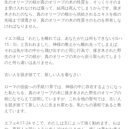
生のオリーブの枝が真のオリーブの木の性質を、そっくりそのま
ま受け入れなければ腐って、結局は死んでしまうからです。接ぎ
木されたのなら、真のオリーブの根から供給されるエキスを枝の
先端まで浸透させ、真のオリーブの木の性質そのものを所有しな
ければなりません。
イエス様は「わたしを離れては、あなたがたは何もできない(ヨハ
15：5)」と言われました。神様の教えから離れ去ってしまえば、
それは魚が水の中から飛び出すのと同じ行為で、接ぎ木された野
生のオリーブの枝が、真のオリーブの木から折り取られてしまう
のと何ら違いはありません。
古い人を脱ぎ捨てて、新しい人を着なさい
ローマの信徒への手紙11章では、神様の中に存在するようになっ
た私たちを、真のオリーブの木に接ぎ木された野生のオリーブの
枝になぞらえて説明していますが、これを他の聖句では、古い人
を脱ぎ捨てて新しい人に生まれ変わる、私たちの過程であると教
えています。
エフェ4:17-24 そこで、わたしは主によって強く勧めます。もは
や、異邦人と同じように歩んではなりません。彼らは愚かな考え