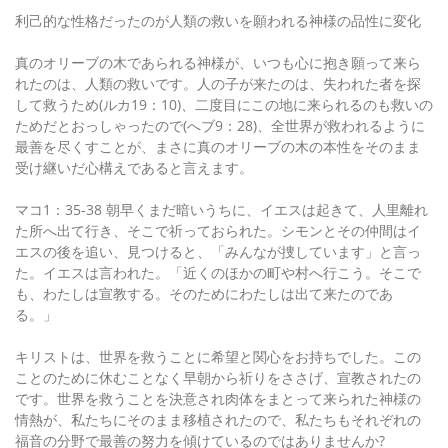
利己的な性格だったのが人類の救いを願われる神様の品性に変化
真のオリーブの木であられる神様が、いつも心に抱き願って来ら
れたのは、人類の救いです。人の子が来たのは、失われた者を探
して救うため(ルカ19：10)、二度目にこの地に来られるのも救いの
ためだとおっしゃったので(へブ9：28)、全世界が救われるように
最善を尽くすことが、まさに真のオリーブの木の本性をそのまま
受け継いだ心構えであると言えます。
マコ1：35-38 朝早くまだ暗いうちに、イエスは起きて、人里離れ
た所へ出て行き、そこで祈っておられた。シモンとその仲間はイ
エスの後を追い、見つけると、「みんなが捜しています」と言っ
た。イエスは言われた。「近くのほかの町や村へ行こう。そこで
も、わたしは宣教する。そのためにわたしは出て来たのであ
る。」
キリストは、世界を救うことに希望と関心をお持ちでした。この
ことのために休むことなく早朝から祈りをささげ、宣教されたの
です。世界を救うことを決意され肉体をまとって来られた神様の
情熱が、私たちにそのまま移植されたので、私たちもそれぞれの
福音の分野で最善の努力を傾けているのではありませんか?