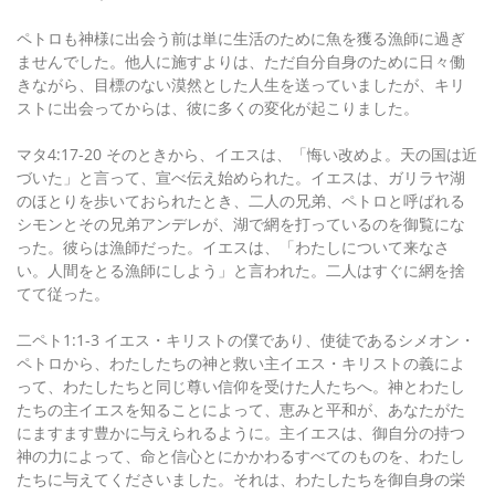
ペトロも神様に出会う前は単に生活のために魚を獲る漁師に過ぎ
ませんでした。他人に施すよりは、ただ自分自身のために日々働
きながら、目標のない漠然とした人生を送っていましたが、キリ
ストに出会ってからは、彼に多くの変化が起こりました。
マタ4:17-20 そのときから、イエスは、「悔い改めよ。天の国は近
づいた」と言って、宣べ伝え始められた。イエスは、ガリラヤ湖
のほとりを歩いておられたとき、二人の兄弟、ペトロと呼ばれる
シモンとその兄弟アンデレが、湖で網を打っているのを御覧にな
った。彼らは漁師だった。イエスは、「わたしについて来なさ
い。人間をとる漁師にしよう」と言われた。二人はすぐに網を捨
てて従った。
二ペト1:1-3 イエス・キリストの僕であり、使徒であるシメオン・
ペトロから、わたしたちの神と救い主イエス・キリストの義によ
って、わたしたちと同じ尊い信仰を受けた人たちへ。神とわたし
たちの主イエスを知ることによって、恵みと平和が、あなたがた
にますます豊かに与えられるように。主イエスは、御自分の持つ
神の力によって、命と信心とにかかわるすべてのものを、わたし
たちに与えてくださいました。それは、わたしたちを御自身の栄