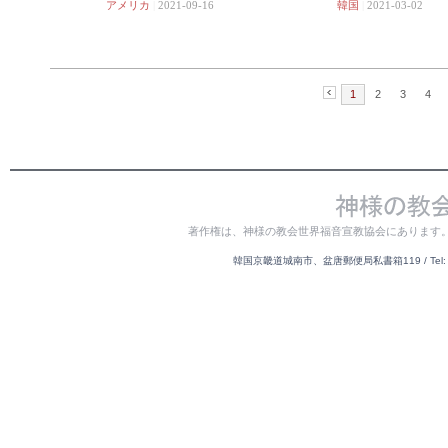
アメリカ
|
2021-09-16
韓国
|
2021-03-02
1
2
3
4
著作権は、神様の教会世界福音宣教協会にあります
韓国京畿道城南市、盆唐郵便局私書箱119 / Tel: 82-31-