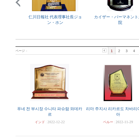
ク委
仁川日報社 代表理事社長ジョ
カイザー・パーマネント血液
ン・ホン
院
ページ
»
1
2
3
4
푸네 전 부시장 수니타 파슈람 와데카
리마 주지사 리카르도 차바리
르
아
インド
|
2022-12-22
ペルー
|
2022-11-29