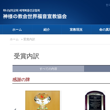
한
ホーム
紹介
宣教現況
命の真
ホーム
» 受賞内訳
受賞内訳
すべての内容
感謝の牌