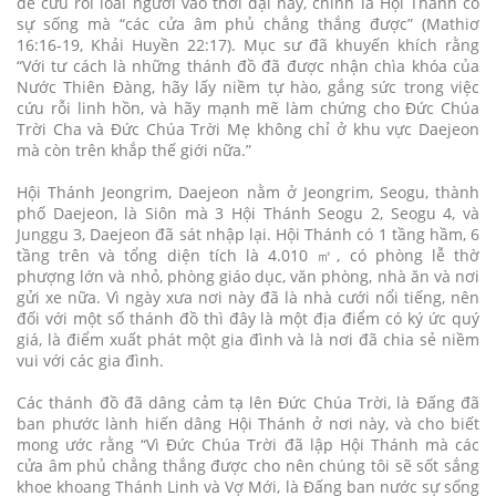
để cứu rỗi loài người vào thời đại này, chính là Hội Thánh có
sự sống mà “các cửa âm phủ chẳng thắng được” (Mathiơ
16:16-19, Khải Huyền 22:17). Mục sư đã khuyến khích rằng
“Với tư cách là những thánh đồ đã được nhận chìa khóa của
Nước Thiên Đàng, hãy lấy niềm tự hào, gắng sức trong việc
cứu rỗi linh hồn, và hãy mạnh mẽ làm chứng cho Đức Chúa
Trời Cha và Đức Chúa Trời Mẹ không chỉ ở khu vực Daejeon
mà còn trên khắp thế giới nữa.”
Hội Thánh Jeongrim, Daejeon nằm ở Jeongrim, Seogu, thành
phố Daejeon, là Siôn mà 3 Hội Thánh Seogu 2, Seogu 4, và
Junggu 3, Daejeon đã sát nhập lại. Hội Thánh có 1 tầng hầm, 6
tầng trên và tổng diện tích là 4.010 ㎡, có phòng lễ thờ
phượng lớn và nhỏ, phòng giáo dục, văn phòng, nhà ăn và nơi
gửi xe nữa. Vì ngày xưa nơi này đã là nhà cưới nổi tiếng, nên
đối với một số thánh đồ thì đây là một địa điểm có ký ức quý
giá, là điểm xuất phát một gia đình và là nơi đã chia sẻ niềm
vui với các gia đình.
Các thánh đồ đã dâng cảm tạ lên Đức Chúa Trời, là Đấng đã
ban phước lành hiến dâng Hội Thánh ở nơi này, và cho biết
mong ước rằng “Vì Đức Chúa Trời đã lập Hội Thánh mà các
cửa âm phủ chẳng thắng được cho nên chúng tôi sẽ sốt sắng
khoe khoang Thánh Linh và Vợ Mới, là Đấng ban nước sự sống