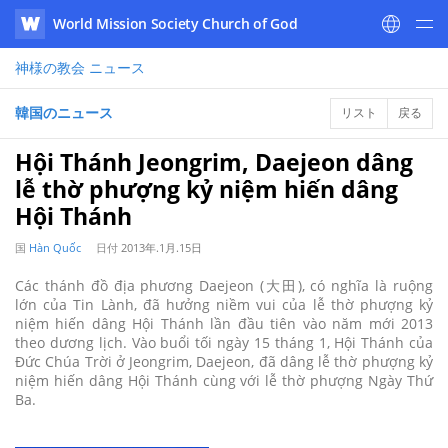
World Mission Society Church of God
WATV
神様の教会
ニュース
韓国のニュース
リスト
戻る
Hội Thánh Jeongrim, Daejeon dâng
lễ thờ phượng kỷ niệm hiến dâng
Hội Thánh
国
Hàn Quốc
日付
2013年.1月.15日
Các thánh đồ địa phương Daejeon (大田), có nghĩa là ruộng
lớn của Tin Lành, đã hưởng niềm vui của lễ thờ phượng kỷ
niệm hiến dâng Hội Thánh lần đầu tiên vào năm mới 2013
theo dương lịch. Vào buổi tối ngày 15 tháng 1, Hội Thánh của
Đức Chúa Trời ở Jeongrim, Daejeon, đã dâng lễ thờ phượng kỷ
niệm hiến dâng Hội Thánh cùng với lễ thờ phượng Ngày Thứ
Ba.