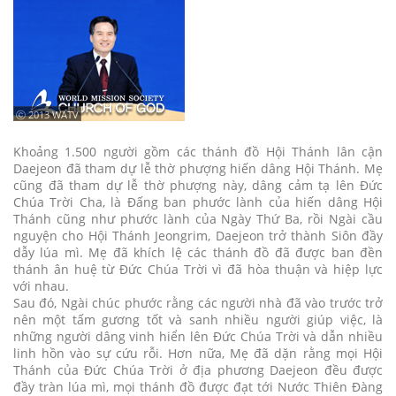
ⓒ 2013 WATV
Khoảng 1.500 người gồm các thánh đồ Hội Thánh lân cận
Daejeon đã tham dự lễ thờ phượng hiến dâng Hội Thánh. Mẹ
cũng đã tham dự lễ thờ phượng này, dâng cảm tạ lên Đức
Chúa Trời Cha, là Đấng ban phước lành của hiến dâng Hội
Thánh cũng như phước lành của Ngày Thứ Ba, rồi Ngài cầu
nguyện cho Hội Thánh Jeongrim, Daejeon trở thành Siôn đầy
dẫy lúa mì. Mẹ đã khích lệ các thánh đồ đã được ban đền
thánh ân huệ từ Đức Chúa Trời vì đã hòa thuận và hiệp lực
với nhau.
Sau đó, Ngài chúc phước rằng các người nhà đã vào trước trở
nên một tấm gương tốt và sanh nhiều người giúp việc, là
những người dâng vinh hiển lên Đức Chúa Trời và dẫn nhiều
linh hồn vào sự cứu rỗi. Hơn nữa, Mẹ đã dặn rằng mọi Hội
Thánh của Đức Chúa Trời ở địa phương Daejeon đều được
đầy tràn lúa mì, mọi thánh đồ được đạt tới Nước Thiên Đàng