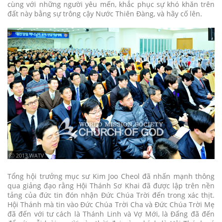
cùng với những người yêu mến, khắc phục sự khó khăn trên
đất này bằng sự trông cậy Nước Thiên Đàng, và hãy cố lên.
ⓒ 2013 WATV
Tổng hội trưởng mục sư Kim Joo Cheol đã nhấn mạnh thông
qua giảng đạo rằng Hội Thánh Sơ Khai đã được lập trên nền
tảng của đức tin đón nhận Đức Chúa Trời đến trong xác thịt.
Hội Thánh mà tin vào Đức Chúa Trời Cha và Đức Chúa Trời Mẹ
đã đến với tư cách là Thánh Linh và Vợ Mới, là Đấng đã đến