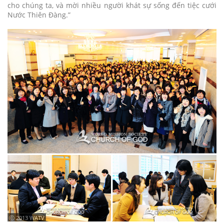
cho chúng ta, và mời nhiều người khát sự sống đến tiệc cưới
Nước Thiên Đàng.”
ⓒ 2013 WATV