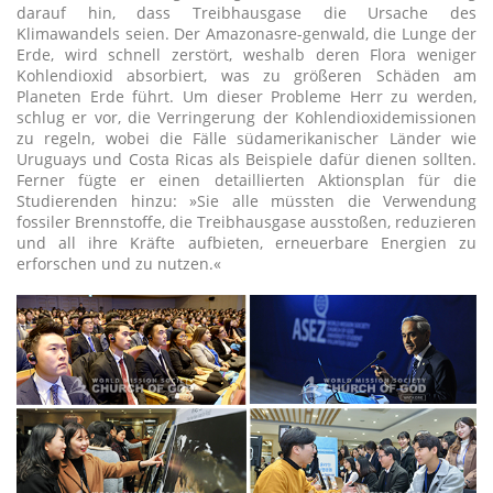
darauf hin, dass Treibhausgase die Ursache des
Klimawandels seien. Der Amazonasre-genwald, die Lunge der
Erde, wird schnell zerstört, weshalb deren Flora weniger
Kohlendioxid absorbiert, was zu größeren Schäden am
Planeten Erde führt. Um dieser Probleme Herr zu werden,
schlug er vor, die Verringerung der Kohlendioxidemissionen
zu regeln, wobei die Fälle südamerikanischer Länder wie
Uruguays und Costa Ricas als Beispiele dafür dienen sollten.
Ferner fügte er einen detaillierten Aktionsplan für die
Studierenden hinzu: »Sie alle müssten die Verwendung
fossiler Brennstoffe, die Treibhausgase ausstoßen, reduzieren
und all ihre Kräfte aufbieten, erneuerbare Energien zu
erforschen und zu nutzen.«