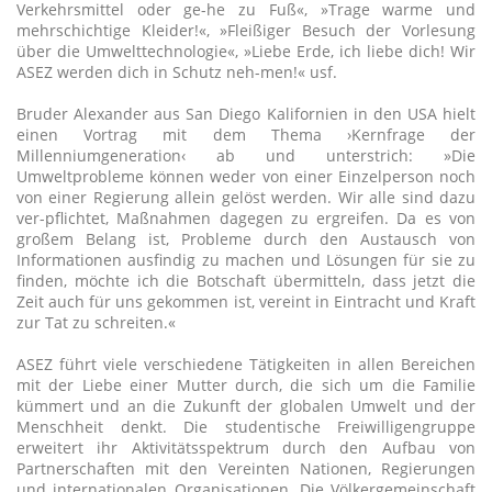
Verkehrsmittel oder ge-he zu Fuß«, »Trage warme und
mehrschichtige Kleider!«, »Fleißiger Besuch der Vorlesung
über die Umwelttechnologie«, »Liebe Erde, ich liebe dich! Wir
ASEZ werden dich in Schutz neh-men!« usf.
Bruder Alexander aus San Diego Kalifornien in den USA hielt
einen Vortrag mit dem Thema ›Kernfrage der
Millenniumgeneration‹ ab und unterstrich: »Die
Umweltprobleme können weder von einer Einzelperson noch
von einer Regierung allein gelöst werden. Wir alle sind dazu
ver-pflichtet, Maßnahmen dagegen zu ergreifen. Da es von
großem Belang ist, Probleme durch den Austausch von
Informationen ausfindig zu machen und Lösungen für sie zu
finden, möchte ich die Botschaft übermitteln, dass jetzt die
Zeit auch für uns gekommen ist, vereint in Eintracht und Kraft
zur Tat zu schreiten.«
ASEZ führt viele verschiedene Tätigkeiten in allen Bereichen
mit der Liebe einer Mutter durch, die sich um die Familie
kümmert und an die Zukunft der globalen Umwelt und der
Menschheit denkt. Die studentische Freiwilligengruppe
erweitert ihr Aktivitätsspektrum durch den Aufbau von
Partnerschaften mit den Vereinten Nationen, Regierungen
und internationalen Organisationen. Die Völkergemeinschaft