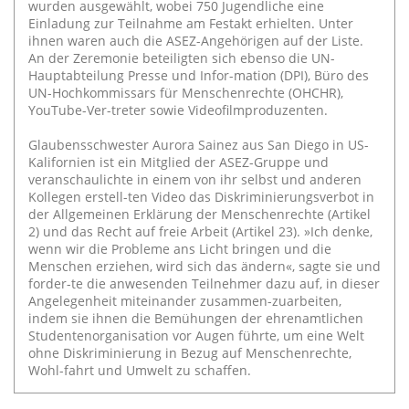
wurden ausgewählt, wobei 750 Jugendliche eine
Einladung zur Teilnahme am Festakt erhielten. Unter
ihnen waren auch die ASEZ-Angehörigen auf der Liste.
An der Zeremonie beteiligten sich ebenso die UN-
Hauptabteilung Presse und Infor-mation (DPI), Büro des
UN-Hochkommissars für Menschenrechte (OHCHR),
YouTube-Ver-treter sowie Videofilmproduzenten.
Glaubensschwester Aurora Sainez aus San Diego in US-
Kalifornien ist ein Mitglied der ASEZ-Gruppe und
veranschaulichte in einem von ihr selbst und anderen
Kollegen erstell-ten Video das Diskriminierungsverbot in
der Allgemeinen Erklärung der Menschenrechte (Artikel
2) und das Recht auf freie Arbeit (Artikel 23). »Ich denke,
wenn wir die Probleme ans Licht bringen und die
Menschen erziehen, wird sich das ändern«, sagte sie und
forder-te die anwesenden Teilnehmer dazu auf, in dieser
Angelegenheit miteinander zusammen-zuarbeiten,
indem sie ihnen die Bemühungen der ehrenamtlichen
Studentenorganisation vor Augen führte, um eine Welt
ohne Diskriminierung in Bezug auf Menschenrechte,
Wohl-fahrt und Umwelt zu schaffen.