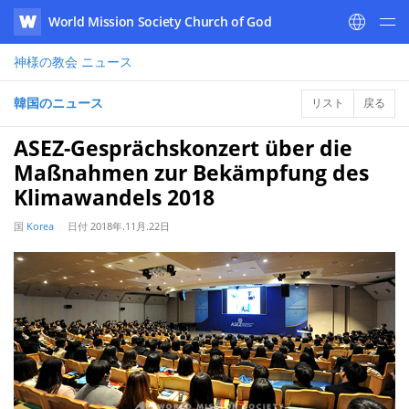
World Mission Society Church of God
WATV
神様の教会
ニュース
韓国のニュース
リスト
戻る
ASEZ-Gesprächskonzert über die
Maßnahmen zur Bekämpfung des
Klimawandels 2018
国
Korea
日付
2018年.11月.22日