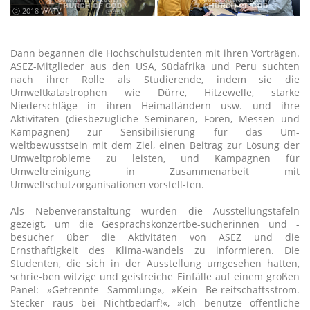
ⓒ 2018 WATV
Dann begannen die Hochschulstudenten mit ihren Vorträgen.
ASEZ-Mitglieder aus den USA, Südafrika und Peru suchten
nach ihrer Rolle als Studierende, indem sie die
Umweltkatastrophen wie Dürre, Hitzewelle, starke
Niederschläge in ihren Heimatländern usw. und ihre
Aktivitäten (diesbezügliche Seminaren, Foren, Messen und
Kampagnen) zur Sensibilisierung für das Um-
weltbewusstsein mit dem Ziel, einen Beitrag zur Lösung der
Umweltprobleme zu leisten, und Kampagnen für
Umweltreinigung in Zusammenarbeit mit
Umweltschutzorganisationen vorstell-ten.
Als Nebenveranstaltung wurden die Ausstellungstafeln
gezeigt, um die Gesprächskonzertbe-sucherinnen und -
besucher über die Aktivitäten von ASEZ und die
Ernsthaftigkeit des Klima-wandels zu informieren. Die
Studenten, die sich in der Ausstellung umgesehen hatten,
schrie-ben witzige und geistreiche Einfälle auf einem großen
Panel: »Getrennte Sammlung«, »Kein Be-reitschaftsstrom.
Stecker raus bei Nichtbedarf!«, »Ich benutze öffentliche