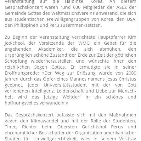
Veranstaltung auf die Halbinsel Korea. An diesem
Gesprächskonzert waren rund 600 Mitglieder der ASEZ der
Gemeinde Gottes des Weltmissionsvereins anwesend, die sich
aus studentischen Freiwilligengruppen von Korea, den USA,
den Philippinen und Peru zusammen-setzten.
Zu Beginn der Veranstaltung verrichtete Hauptpfarrer Kim
Joo-cheol, der Vorsitzende der WMC, ein Gebet für die
angehenden Akademiker, die sich abmühen, den
ursprünglich schöne Zustand der Erde zur Zeit der göttlichen
Schöpfung wiederherzustellen, und wünschte ihnen den
reichli-chen Segen Gottes. Er ermutigte sie in seiner
Eröffnungsrede: »Der Weg zur Erlösung wurde von 2000
Jahren durch das Opfer eines Mannes namens Jesus Christus
geebnet. Jeder Uni-versitätsstudent mit der von Gott
verliehenen Intelligenz, Leidenschaft und Liebe zur Mensch-
heit wird das jetzige Weltdorf in ein schönes und
hoffnungsvolles verwandeln.«
Das Gesprächskonzert befasste sich mit den Maßnahmen
gegen den Klimawandel und mit der Rolle der Studenten.
Tineo, Richter beim Obersten Gerichtshof Perus und
ehrenamtlicher Bot-schafter der Organisation amerikanischer
Staaten für Umweltgerechtigkeit, wies in seinem Vor-trag