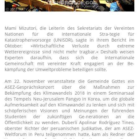
ⓒ 2018 WATV
Mami Mizutori, die Leiterin des Sekretariats der Vereinten
Nationen für die internationale Stra-tegie für
Katastrophenvorsorge (UNISDR), sagte in ihrem Bericht im
Oktober: »Wirtschaftliche Verluste durch extreme
Wetterereignisse sind nicht mehr tragbar.« Deshalb weisen
Experten daraufhin, dass sich die internationale
Gemeinschaft mit vereinter Kraft engagiert an der Be-
kämpfung der Umweltprobleme beteiligen sollte.
Am 22. November veranstaltete die Gemeinde Gottes ein
ASEZ-Gesprächskonzert über die Maßnahmen zur
Bekämpfung des Klimawandels 2018 in einem Seminarsaal
des Tempels Neu-Jerusalem Pangyo in Korea, um die globale
Aufmerksamkeit auf den Klimawandel zu lenken und sich mit
schöpferischen Visionen und Meinungen der führenden
Studenten der zukünftigen Ge-nerationen an die
Öffentlichkeit zu wenden. Duberlí Apolinar Rodríguez Tineo,
oberster Richter der peruanischen Judikative, der am ASEZ-
Weltforum in Peru teilgenommen hatte, kam als Redner der