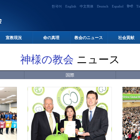
한국어
English
中文简体
Deutsch
Español
हिन्दी
Ti
宣教現況
命の真理
教会のニュース
社会貢献
神様の教会
ニュース
国際