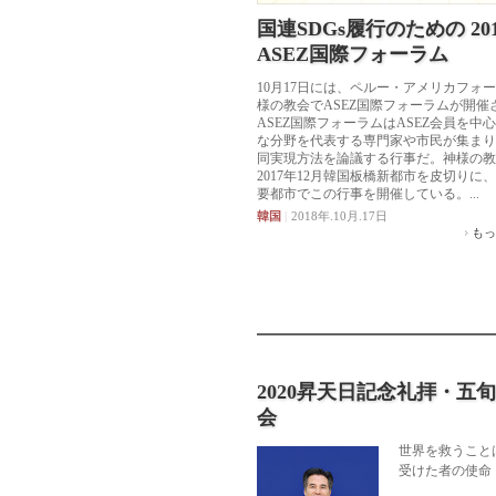
国連SDGs履行のための 201
ASEZ国際フォーラム
10月17日には、ペルー・アメリカフォ
様の教会でASEZ国際フォーラムが開催
ASEZ国際フォーラムはASEZ会員を中
な分野を代表する専門家や市民が集まり、
同実現方法を論議する行事だ。神様の教
2017年12月韓国板橋新都市を皮切りに
要都市でこの行事を開催している。...
韓国
|
2018年.10月.17日
もっ
2020昇天日記念礼拝・五
会
世界を救うこと
受けた者の使命