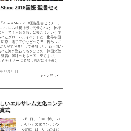
＆Shine 2018国際 聖書セミ
「Arise＆Shine 2018国際聖書セミナー」
エルサレム板橋神殿で開催された。神様
知らせて全人類を救いに導こうという趣
られたグローバルイベントだ。世界各国
・医療・電子工学などの分野に携わって
家7人が講演者として参加した。25ヶ国か
訪れた海外聖徒たちをはじめ、韓国の聖
、聖書に興味のある市民に至るまで、
人余りがセミナーに参加し講演に耳を傾け
年.11月.01日
もっと詳しく
9新しいエルサレム文化コンテ
賞式
12月1日、「2019新しいエ
ルサレム文化コンテンツ
授賞式」は、いつのまに