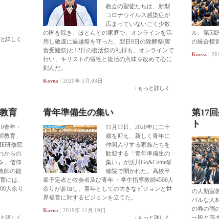
教会の聖徒たちは、新型
コロナウイルス感染症が
広まっていないごく少数
の国を除き、ほとんどの家庭で、オンラインを活
ル、第5
と詳しく
用し敬虔に過越祭を守った。翌日8日の除酵祭(断
の統合授
食受難祭)と12日の復活祭の礼拝も、オンラインで
Korea
|
20
行い、キリストの犠牲と復活の意味を改めて心に
刻んだ。
Korea
|
2020年.3月.03日
もっと詳しく
師教育
青年準備生の集い
第17
ト
19青年・
11月17日、2020年に二十
師教育」
歳を迎え、新しく青年に
ME研修院
仲間入りする家族たちを
れからの
歓迎する「青年準備生の
を、信仰
集い」が沃川Go&Come研
教師の能
修院で開かれた。高校卒
育には、
業予定者と牧会者及び青年 ・学生指導教師4500人
00人余り
余りが参加し、青年としての大きなビジョンと世
の人類宣
界福音に対するビジョンを立てた。
バルな人
の春の雨
Korea
|
2019年.11月.19日
一段と高
と詳しく
もっと詳しく