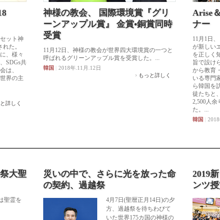
8
神様の教会、 国際環境賞『グリ
Arise
ーンアップル賞』 金賞•銅賞同時
ナー
受賞
ーセット神
11月1日、
された。
が新しい
11月12日、神様の教会が世界四大環境賞の一つと
心に、様々
を正しく
呼ばれるグリーンアップル賞を受賞した。...
SDGs共
旨で設け
韓国
|
2018年.11月.12日
会は、
から教育
もっと詳しく
、世界の主
いる専門
ら韓国を
徒たちと
2,500
と詳しく
た。...
韓国
|
2018
旬祭大聖
災いの中で、さらに光を放った命
201
の契約、過越祭
ンツ授
は聖霊を
4月7日(聖暦正月14日)の夕
方、過越祭を待ちわびて
いた世界175カ国の神様の