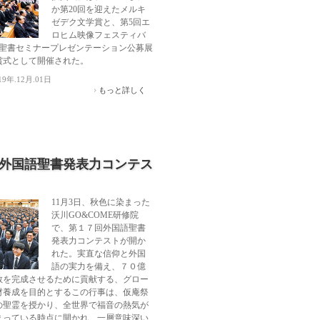
か第20回を迎えたメルキ
ゼデク文学賞と、第5回エ
ロヒム映像フェスティバ
回聖書セミナープレゼンテーション公募展
賞式として開催された。
19年.12月.01日
もっと詳しく
回外国語聖書発表力コンテス
11月3日、秋色に染まった
沃川GO&COME研修院
で、第１７回外国語聖書
発表力コンテストが開か
れた。実直な信仰と外国
語の実力を備え、７０億
教を完成させるために貢献する、グロー
材養成を目的とするこの行事は、仮庵祭
の聖霊を授かり、全世界で福音の熱気が
まっている時点に開かれ、一層意味深い