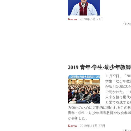
Korea
|
2020年.5月.21日
もっ
2019 青年·学生·幼少年教
11月27日、「20
学生・幼少年教
が沃川GO&CO
で開かれた。こ
未来を担う世代
と愛で養成する
力強化のために定期的に開かれるこの教
青年・学生・幼少年担当教師や牧会者40
が参加した。
Korea
|
2019年.11月.27日
もっ