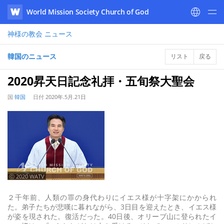
World Mission Society Church of God
WATV
神様の教会
ニュース
韓国のニュース
リスト
戻る
2020昇天日記念礼拝・五旬祭大聖会
国
韓国
日付
2020年.5月.21日
ⓒ 2020 WATV
２千年前、人類の罪の身代わりにイエス様が十字架にかかられ
た。弟子たちが悲嘆に暮れながら、3日目を迎えたとき、イエス様
が姿を現された。復活だった。40日後、オリーブ山に登られたイ