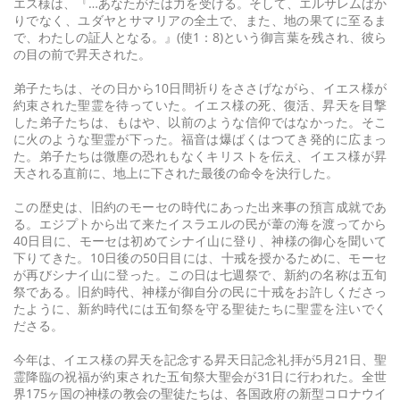
エス様は、『…あなたがたは力を受ける。そして、エルサレムばか
りでなく、ユダヤとサマリアの全土で、また、地の果てに至るま
で、わたしの証人となる。』(使1：8)という御言葉を残され、彼ら
の目の前で昇天された。
弟子たちは、その日から10日間祈りをささげながら、イエス様が
約束された聖霊を待っていた。イエス様の死、復活、昇天を目撃
した弟子たちは、もはや、以前のような信仰ではなかった。そこ
に火のような聖霊が下った。福音は爆ばくはつてき発的に広まっ
た。弟子たちは微塵の恐れもなくキリストを伝え、イエス様が昇
天される直前に、地上に下された最後の命令を決行した。
この歴史は、旧約のモーセの時代にあった出来事の預言成就であ
る。エジプトから出て来たイスラエルの民が葦の海を渡ってから
40日目に、モーセは初めてシナイ山に登り、神様の御心を聞いて
下りてきた。10日後の50日目には、十戒を授かるために、モーセ
が再びシナイ山に登った。この日は七週祭で、新約の名称は五旬
祭である。旧約時代、神様が御自分の民に十戒をお許しくださっ
たように、新約時代には五旬祭を守る聖徒たちに聖霊を注いでく
ださる。
今年は、イエス様の昇天を記念する昇天日記念礼拝が5月21日、聖
霊降臨の祝福が約束された五旬祭大聖会が31日に行われた。全世
界175ヶ国の神様の教会の聖徒たちは、各国政府の新型コロナウイ