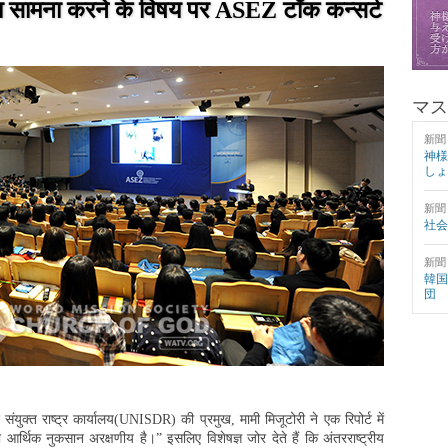
ा सामना करने के विषय पर ASEZ टॉक कन्सर्ट
マス
新聞
神様
しょ
新聞
社会
新聞
韓国
団
संयुक्त राष्ट्र कार्यालय(UNISDR) की प्रमुख, मामी मिजूटोरी ने एक रिपोर्ट में
र्थिक नुकसान अरक्षणीय है।” इसलिए विशेषज्ञ जोर देते हैं कि अंतरराष्ट्रीय