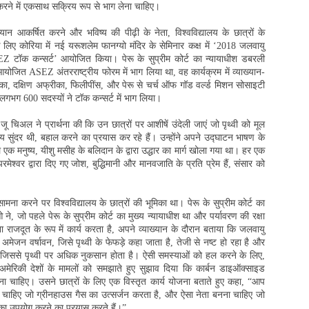
रने में एकसाथ सक्रिय रूप से भाग लेना चाहिए।
ान आकर्षित करने और भविष्य की पीढ़ी के नेता, विश्वविद्यालय के छात्रों के
लिए कोरिया में नई यरूशलेम फानग्यो मंदिर के सेमिनार कक्ष में ‘2018 जलवायु
Z टॉक कन्सर्ट’ आयोजित किया। पेरू के सुप्रीम कोर्ट का न्यायाधीश डबरली
 आयोजित ASEZ अंतरराष्ट्रीय फोरम में भाग लिया था, वह कार्यक्रम में व्याख्यान-
िका, दक्षिण अफ्रीका, फिलीपींस, और पेरू से चर्च ऑफ गॉड वर्ल्ड मिशन सोसाइटी
लगभग 600 सदस्यों ने टॉक कन्सर्ट में भाग लिया।
जू चिअल ने प्रार्थना की कि उन छात्रों पर आशीषें उंदेली जाएं जो पृथ्वी को मूल
समय सुंदर थी, बहाल करने का प्रयास कर रहे हैं। उन्होंने अपने उद्घाटन भाषण के
पहले एक मनुष्य, यीशु मसीह के बलिदान के द्वारा उद्धार का मार्ग खोला गया था। हर एक
रमेश्वर द्वारा दिए गए जोश, बुद्धिमानी और मानवजाति के प्रति प्रेम हैं, संसार को
मना करने पर विश्वविद्यालय के छात्रों की भूमिका था। पेरू के सुप्रीम कोर्ट का
े, जो पहले पेरू के सुप्रीम कोर्ट का मुख्य न्यायाधीश था और पर्यावरण की रक्षा
ना राजदूत के रूप में कार्य करता है, अपने व्याख्यान के दौरान बताया कि जलवायु
अमेजन वर्षावन, जिसे पृथ्वी के फेफड़े कहा जाता है, तेजी से नष्ट हो रहा है और
जिससे पृथ्वी पर अधिक नुकसान होता है। ऐसी समस्याओं को हल करने के लिए,
 अमेरिकी देशों के मामलों को समझाते हुए सुझाव दिया कि कार्बन डाइऑक्साइड
ा चाहिए। उसने छात्रों के लिए एक विस्तृत कार्य योजना बताते हुए कहा, “आप
ाहिए जो ग्रीनहाउस गैस का उत्सर्जन करता है, और ऐसा नेता बनना चाहिए जो
 उपयोग करने का प्रयास करते हैं।”