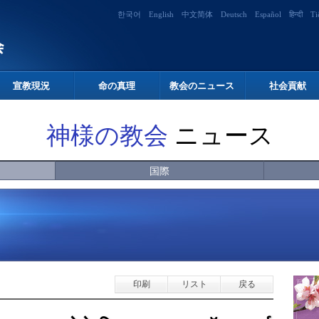
한국어
English
中文简体
Deutsch
Español
हिन्दी
Ti
宣教現況
命の真理
教会のニュース
社会貢献
神様の教会
ニュース
国際
印刷
リスト
戻る