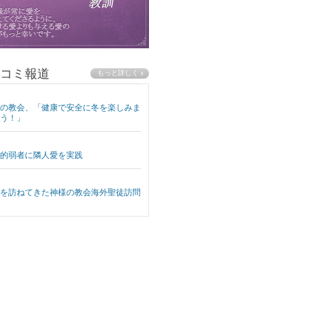
コミ報道
の教会、「健康で安全に冬を楽しみま
う！」
的弱者に隣人愛を実践
を訪ねてきた神様の教会海外聖徒訪問