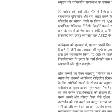
समुदाय को पर्यावरणीय समस्याओं का सामना क
22 नवंबर को, चर्च ऑफ गॉड ने वैश्विक ध्य
रचनात्मक दृष्टिकोण और राय साझा करने के 
परिवर्तन का सामना करने के विषय पर ASE
अपोलिनर रोड्रिगेज टिनेओ, जिन्होंने परू में
दाता के रूप में कोरिया आया। कोरिया, अमेर
विश्वविद्यालय छात्र स्वयंसेवा दल ASEZ के 
कार्यक्रम की शुरुआत में, प्रधान पादरी किम 
स्थिति में, जैसी वह परमेश्वर की सृष्टि के 
द्वारा उन्हें प्रोत्साहित किया, “2,000 वर्ष 
विश्वविद्यालय के छात्र के कार्य जिसके पास प
आशावादी और सुंदर बनाएंगे।”
टॉक कन्सर्ट का विषय जलवायु परिवर्तन का सा
न्यायाधीश डबरली अपोलिनर रोड्रिगेज टिनेओ न
के लिए अमेरिकी राज्यों के संगठन का सद्भाव
परिवर्तन का मुख्य कारण ग्रीनहाउस गैस है। 
वह कम कार्बन डाइऑक्साइड को सोखता है, 
उसने उरुग्वे और कोस्टा रिका जैसे दक्षिण
उत्सर्जन को कम करने का कानून बनाया जान
सभी को जीवाश्म ईंधन का कम उपयोग करना च
नवीकरणीय ऊर्जा का अध्ययन करने और उसका