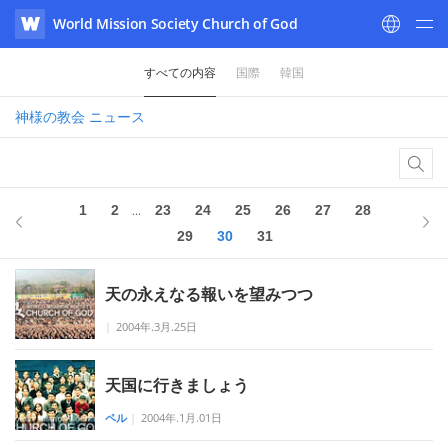
World Mission Society Church of God
WATV
すべての内容
国際
韓国
神様の教会
ニュース
1
2
23
24
25
26
27
28
...
29
30
31
天の永えなる報いを望みつつ
|
2004年.3月.25日
天国に行きましょう
ペル
|
2004年.1月.01日