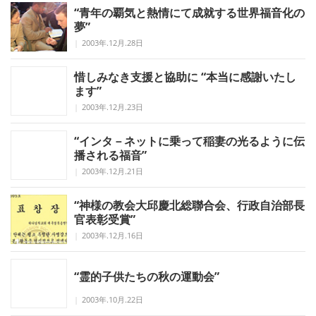
“青年の覇気と熱情にて成就する世界福音化の
夢”
|
2003年.12月.28日
惜しみなき支援と協助に “本当に感謝いたし
ます”
|
2003年.12月.23日
“インタ－ネットに乗って稲妻の光るように伝
播される福音”
|
2003年.12月.21日
“神様の教会大邱慶北総聯合会、行政自治部長
官表彰受賞”
|
2003年.12月.16日
“霊的子供たちの秋の運動会”
|
2003年.10月.22日