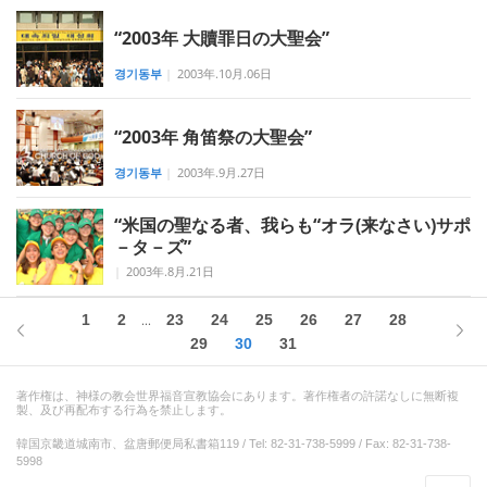
“2003年 大贖罪日の大聖会”
경기동부
|
2003年.10月.06日
“2003年 角笛祭の大聖会”
경기동부
|
2003年.9月.27日
“米国の聖なる者、我らも“オラ(来なさい)サポ
－タ－ズ”
|
2003年.8月.21日
1
2
23
24
25
26
27
28
...
29
30
31
著作権は、神様の教会世界福音宣教協会にあります。著作権者の許諾なしに無断複
製、及び再配布する行為を禁止します。
韓国京畿道城南市、盆唐郵便局私書箱119 / Tel: 82-31-738-5999 / Fax: 82-31-738-
5998