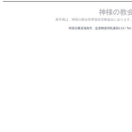
著作権は、神様の教会世界福音宣教協会にあります
韓国京畿道城南市、盆唐郵便局私書箱119 / Tel: 82-31-