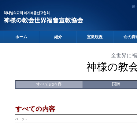
한
ホーム
紹介
宣教現況
命の真
全世界に福
神様の教
すべての内容
国際
すべての内容
ページ
»