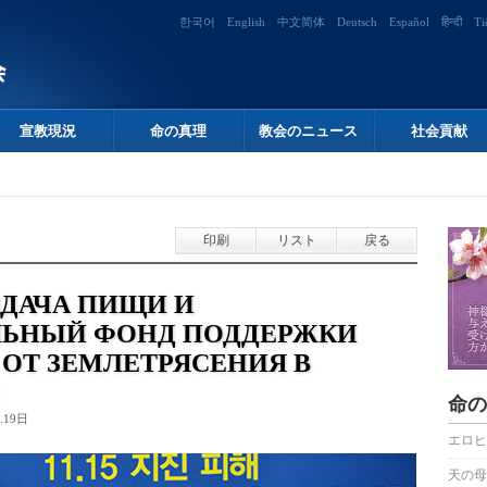
한국어
English
中文简体
Deutsch
Español
हिन्दी
Ti
宣教現況
命の真理
教会のニュース
社会貢献
印刷
リスト
戻る
ЗДАЧА ПИЩИ И
ЛЬНЫЙ ФОНД ПОДДЕРЖКИ
ОТ ЗЕМЛЕТРЯСЕНИЯ В
命の
.19日
エロヒ
天の母