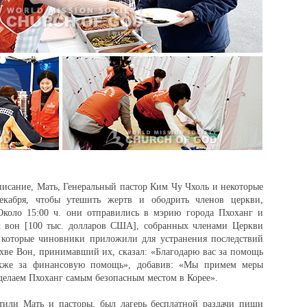
писание, Мать, Генеральный пастор Ким Чу Чхоль и некоторые
екабря, чтобы утешить жертв и ободрить членов церкви,
Около 15:00 ч. они отправились в мэрию города Пхоханг и
х вон [100 тыс. долларов США], собранных членами Церкви
 которые чиновники приложили для устранения последствий
Чхве Вон, принимавший их, сказал: «Благодарю вас за помощь
акже за финансовую помощь», добавив: «Мы примем меры
сделаем Пхоханг самым безопасным местом в Корее».
тили Мать и пасторы, был лагерь бесплатной раздачи пищи