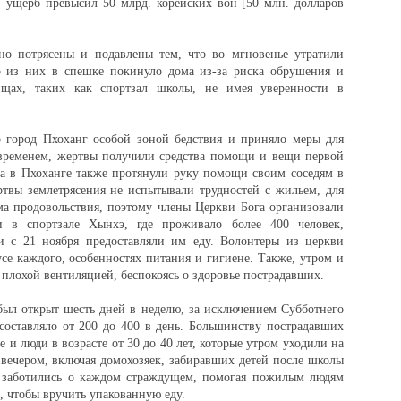
 ущерб превысил 50 млрд. корейских вон [50 млн. долларов
но потрясены и подавлены тем, что во мгновенье утратили
 из них в спешке покинуло дома из-за риска обрушения и
щах, таких как спортзал школы, не имея уверенности в
о город Пхоханг особой зоной бедствия и приняло меры для
 временем, жертвы получили средства помощи и вещи первой
а в Пхоханге также протянули руку помощи своим соседям в
твы землетрясения не испытывали трудностей с жильем, для
ма продовольствия, поэтому члены Церкви Бога организовали
и в спортзале Хынхэ, где проживало более 400 человек,
 и с 21 ноября предоставляли им еду. Волонтеры из церкви
усе каждого, особенностях питания и гигиене. Также, утром и
 плохой вентиляцией, беспокоясь о здоровье пострадавших.
был открыт шесть дней в неделю, за исключением Субботнего
 составляло от 200 до 400 в день. Большинству пострадавших
е и люди в возрасте от 30 до 40 лет, которые утром уходили на
 вечером, включая домохозяек, забиравших детей после школы
 заботились о каждом страждущем, помогая пожилым людям
, чтобы вручить упакованную еду.