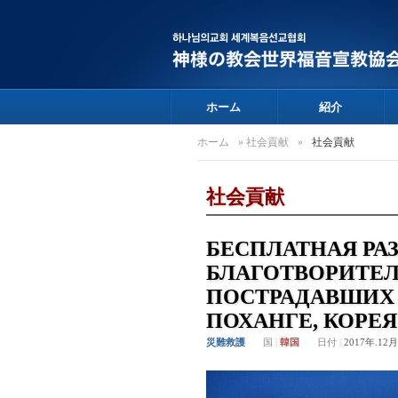
ホーム
紹介
ホーム
»
社会貢献
»
社会貢献
社会貢献
БЕСПЛАТНАЯ РА
БЛАГОТВОРИТЕ
ПОСТРАДАВШИХ 
ПОХАНГЕ, КОРЕЯ
災難救護
国
|
韓国
日付
|
2017年.12月