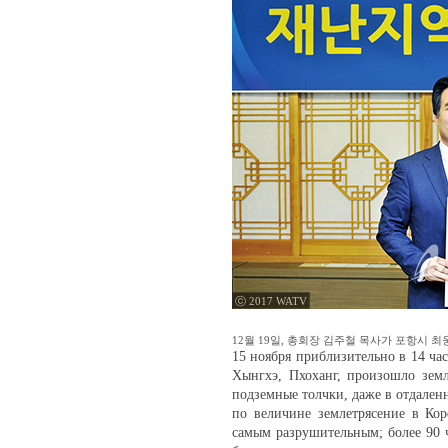
ⓒ 2017 WATV
12월 19일, 총회장 김주철 목사가 포항시 
15 ноября приблизительно в 14 ча
Хынгхэ, Пхоханг, произошло земл
подземные толчки, даже в отдаленн
по величине землетрясение в Кор
самым разрушительным; более 90 ч