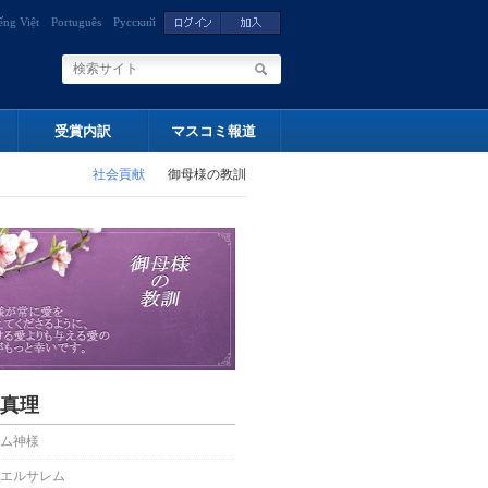
ếng Việt
Português
Русский
受賞内訳
マスコミ報道
社会貢献
御母様の教訓
真理
ム神様
エルサレム