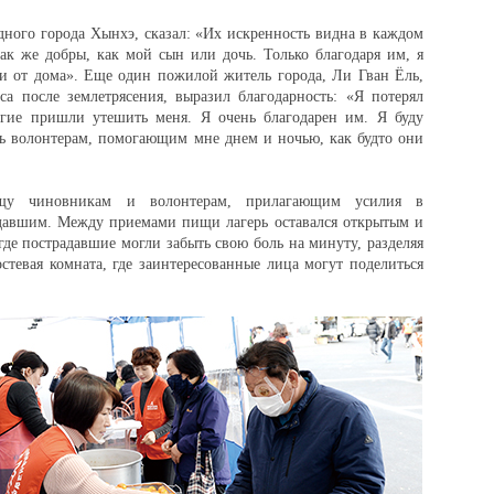
ного города Хынхэ, сказал: «Их искренность видна в каждом
ак же добры, как мой сын или дочь. Только благодаря им, я
ли от дома». Еще один пожилой житель города, Ли Гван Ёль,
са после землетрясения, выразил благодарность: «Я потерял
гие пришли утешить меня. Я очень благодарен им. Я буду
ть волонтерам, помогающим мне днем и ночью, как будто они
ищу чиновникам и волонтерам, прилагающим усилия в
давшим. Между приемами пищи лагерь оставался открытым и
где пострадавшие могли забыть свою боль на минуту, разделяя
остевая комната, где заинтересованные лица могут поделиться