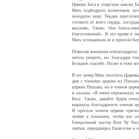
Церкви Бога в спортзале школы Хы
Мать подбодрила волонтеров, ко
холодную зиму. Увидев приготов
готовите от всего сердца, пострад
вкусная». Также, Она благослов
благословений». В это время в ла
Мать успокаивала ее и просила быт
Пожилая женщина поблагодарила за
хотела умереть, но, благодаря э
Большое спасибо. Позже я тоже хо
В тот вечер Мать посетила Церковь
дня с членами церкви из Пхохан
церкви Пхохана, но и членов церк
и сказала: «Я очень переживала, 
Бога. Также, давайте будем отн
выразила благодарность членам ц
И просила членов церкви прило
любви к ближним, чтобы все сос
Генеральный пастор Ким Чу Чхол
святых, передающих Евангелие и 