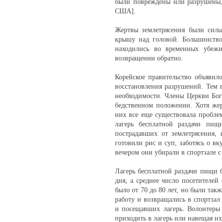
были повреждены или разрушены,
США].
Жертвы землетрясения были силь
крышу над головой. Большинство
находились во временных убежи
возвращении обратно.
Корейское правительство объявил
восстановления разрушений. Тем
необходимости. Члены Церкви Бог
бедственном положении. Хотя жер
них все еще существовала пробле
лагерь бесплатной раздачи пищ
пострадавших от землетрясения,
готовили рис и суп, заботясь о вк
вечером они убирали в спортзале с
Лагерь бесплатной раздачи пищи 
дня, а среднее число посетителей
было от 70 до 80 лет, но были такж
работу и возвращались в спортзал
и посещавших лагерь. Волонтеры
приходить в лагерь или навещая их