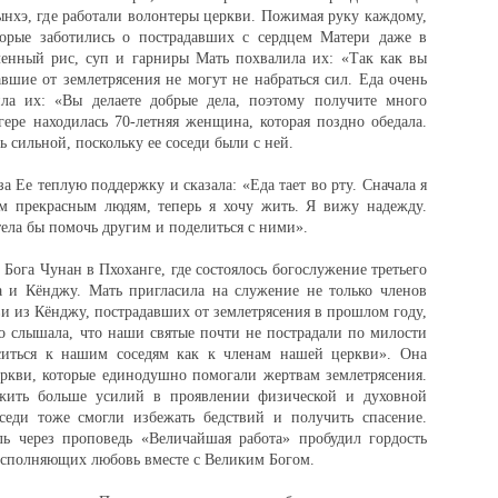
нхэ, где работали волонтеры церкви. Пожимая руку каждому,
торые заботились о пострадавших с сердцем Матери даже в
ленный рис, суп и гарниры Мать похвалила их: «Так как вы
авшие от землетрясения не могут не набраться сил. Еда очень
ила их: «Вы делаете добрые дела, поэтому получите много
гере находилась 70-летняя женщина, которая поздно обедала.
ь сильной, поскольку ее соседи были с ней.
 Ее теплую поддержку и сказала: «Еда тает во рту. Сначала я
тим прекрасным людям, теперь я хочу жить. Я вижу надежду.
тела бы помочь другим и поделиться с ними».
 Бога Чунан в Пхоханге, где состоялось богослужение третьего
а и Кёнджу. Мать пригласила на служение не только членов
ви из Кёнджу, пострадавших от землетрясения в прошлом году,
но слышала, что наши святые почти не пострадали по милости
оситься к нашим соседям как к членам нашей церкви». Она
еркви, которые единодушно помогали жертвам землетрясения.
жить больше усилий в проявлении физической и духовной
еди тоже смогли избежать бедствий и получить спасение.
ь через проповедь «Величайшая работа» пробудил гордость
исполняющих любовь вместе с Великим Богом.