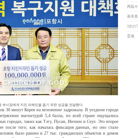
再臨キ
基本真
3次の
霊魂
최웅 부시장에게 지진 피해민을 돕기 위한 성금을 전달했다.
сов 30 минут Корея на мгновение задрожала. В уездном городе
етрясение магнитудой 5,4 балла, по всей стране ощущались
ых городах, таких как Тэгу, Пусан, Инчхон и Сеул. Это второе
ее после того, как началась фиксация данных, но оно стало
еловек было ранено и 27 тыс. гражданских объектов и домов