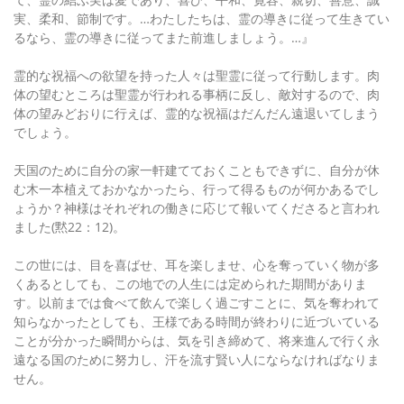
実、柔和、節制です。…わたしたちは、霊の導きに従って生きてい
るなら、霊の導きに従ってまた前進しましょう。…』
霊的な祝福への欲望を持った人々は聖霊に従って行動します。肉
体の望むところは聖霊が行われる事柄に反し、敵対するので、肉
体の望みどおりに行えば、霊的な祝福はだんだん遠退いてしまう
でしょう。
天国のために自分の家一軒建てておくこともできずに、自分が休
む木一本植えておかなかったら、行って得るものが何かあるでし
ょうか？神様はそれぞれの働きに応じて報いてくださると言われ
ました(黙22：12)。
この世には、目を喜ばせ、耳を楽しませ、心を奪っていく物が多
くあるとしても、この地での人生には定められた期間がありま
す。以前までは食べて飲んで楽しく過ごすことに、気を奪われて
知らなかったとしても、王様である時間が終わりに近づいている
ことが分かった瞬間からは、気を引き締めて、将来進んで行く永
遠なる国のために努力し、汗を流す賢い人にならなければなりま
せん。