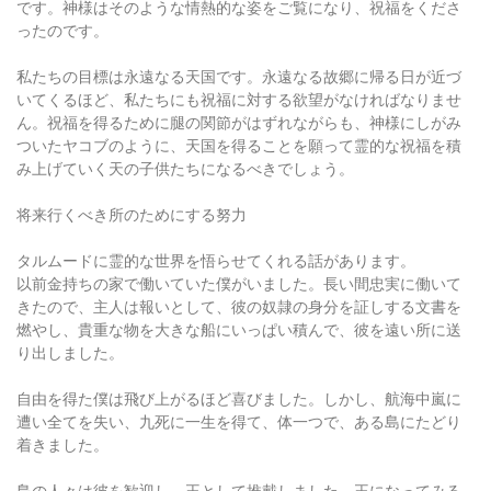
です。神様はそのような情熱的な姿をご覧になり、祝福をくださ
ったのです。
私たちの目標は永遠なる天国です。永遠なる故郷に帰る日が近づ
いてくるほど、私たちにも祝福に対する欲望がなければなりませ
ん。祝福を得るために腿の関節がはずれながらも、神様にしがみ
ついたヤコブのように、天国を得ることを願って霊的な祝福を積
み上げていく天の子供たちになるべきでしょう。
将来行くべき所のためにする努力
タルムードに霊的な世界を悟らせてくれる話があります。
以前金持ちの家で働いていた僕がいました。長い間忠実に働いて
きたので、主人は報いとして、彼の奴隷の身分を証しする文書を
燃やし、貴重な物を大きな船にいっぱい積んで、彼を遠い所に送
り出しました。
自由を得た僕は飛び上がるほど喜びました。しかし、航海中嵐に
遭い全てを失い、九死に一生を得て、体一つで、ある島にたどり
着きました。
島の人々は彼を歓迎し、王として推戴しました。王になってみる