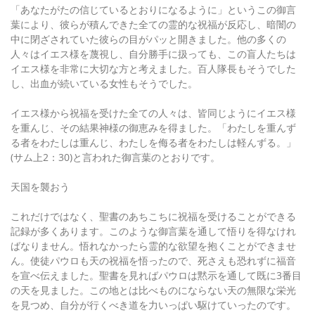
「あなたがたの信じているとおりになるように」というこの御言
葉により、彼らが積んできた全ての霊的な祝福が反応し、暗闇の
中に閉ざされていた彼らの目がパッと開きました。他の多くの
人々はイエス様を蔑視し、自分勝手に扱っても、この盲人たちは
イエス様を非常に大切な方と考えました。百人隊長もそうでした
し、出血が続いている女性もそうでした。
イエス様から祝福を受けた全ての人々は、皆同じようにイエス様
を重んじ、その結果神様の御恵みを得ました。「わたしを重んず
る者をわたしは重んじ、わたしを侮る者をわたしは軽んずる。」
(サム上2：30)と言われた御言葉のとおりです。
天国を襲おう
これだけではなく、聖書のあちこちに祝福を受けることができる
記録が多くあります。このような御言葉を通して悟りを得なけれ
ばなりません。悟れなかったら霊的な欲望を抱くことができませ
ん。使徒パウロも天の祝福を悟ったので、死さえも恐れずに福音
を宣べ伝えました。聖書を見ればパウロは黙示を通して既に3番目
の天を見ました。この地とは比べものにならない天の無限な栄光
を見つめ、自分が行くべき道を力いっぱい駆けていったのです。