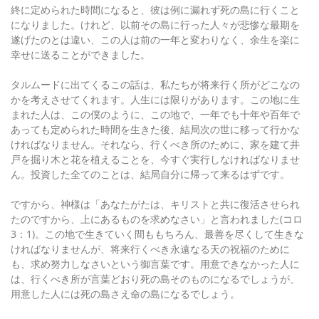
終に定められた時間になると、彼は例に漏れず死の島に行くこと
になりました。けれど、以前その島に行った人々が悲惨な最期を
遂げたのとは違い、この人は前の一年と変わりなく、余生を楽に
幸せに送ることができました。
タルムードに出てくるこの話は、私たちが将来行く所がどこなの
かを考えさせてくれます。人生には限りがあります。この地に生
まれた人は、この僕のように、この地で、一年でも十年や百年で
あっても定められた時間を生きた後、結局次の世に移って行かな
ければなりません。それなら、行くべき所のために、家を建て井
戸を掘り木と花を植えることを、今すぐ実行しなければなりませ
ん。投資した全てのことは、結局自分に帰って来るはずです。
ですから、神様は「あなたがたは、キリストと共に復活させられ
たのですから、上にあるものを求めなさい」と言われました(コロ
3：1)。この地で生きていく間ももちろん、最善を尽くして生きな
ければなりませんが、将来行くべき永遠なる天の祝福のために
も、求め努力しなさいという御言葉です。用意できなかった人に
は、行くべき所が言葉どおり死の島そのものになるでしょうが、
用意した人には死の島さえ命の島になるでしょう。