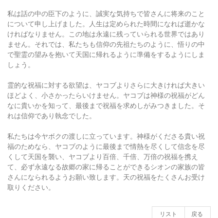
私は話の中の臣下のように、誠実な気持ちで皆さんに将来のこと
について申し上げました。人生は定められた時間になれば逝かな
ければなりません。この地は永遠に残っていられる世界ではあり
ません。それでは、私たちも信仰の先祖たちのように、悟りの中
で聖霊の望みを抱いて天国に帰れるように準備をするようにしま
しょう。
霊的な祝福に対する欲望は、ヤコブよりさらに大きければ大きい
ほどよく、小さかったらいけません。ヤコブは神様の祝福がどん
なに貴いかを知って、最後まで祝福を求めしがみつきました。そ
れは信仰であり執念でした。
私たちは今ヤボクの渡しに立っています。神様がくださる貴い祝
福のためなら、ヤコブのように最後まで情熱を尽くして信念を尽
くして天国を襲い、ヤコブより百倍、千倍、万倍の祝福を携え
て、必ず永遠なる故郷の家に帰ることができるシオンの家族の皆
さんになられるようお願い致します。天の祝福をたくさんお受け
取りください。
リスト
戻る