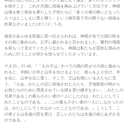
を残すこと、これが天国に祝福を積み上げていく方法です。神様
は魂を救う使命を果たした子供たちに「多くの者の救いとなった
人々はとこしえに星と輝く」という御言葉で天の限りない祝福を
約束なさいました(ダニ12：1-3)。
福音があらゆる民族に宣べ伝えられれば、神様が全ての国の民を
その前に集められ、公平に裁かれると言われました。審判の場面
を前もって見せてくださりながら、神様は私たちが霊的な望みの
ために行うことが何かを悟らせてくださっています。
マタ25：31-46 『「人の子は…すべての国の民がその前に集めら
れると、羊飼いが羊と山羊を分けるように、彼らをより分け、羊
を右に、山羊を左に置く。そこで、王は右側にいる人たちに言
う。『さあ、わたしの父に祝福された人たち、天地創造の時から
お前たちのために用意されている国を受け継ぎなさい。…わたしの
兄弟であるこの最も小さい者の一人にしたのは、わたしにしてく
れたことなのである。』…この最も小さい者の一人にしなかったの
は、わたしにしてくれなかったことなのである。』こうして、こ
の者どもは永遠の罰を受け、正しい人たちは永遠の命にあずかる
のである。』