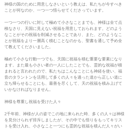
神様の国のために用意しなさいという教えは、私たちが今すべき
ことが何なのか、一つ一つ悟らせてくださっています。
一つ一つの行いに対して極めて小さなことまでも、神様は全て点
検なさり、天国に見えない祝福を用意しておられます。どのよう
なことがその祝福を削減させることであり、また、どのようなこ
とが祝福をより一層高く積むことなのかも、聖書を通して予め全
て教えてくださいました。
極めて小さな行動一つでも、天国に祝福を積む重要な要素になり
ます。また最も小さい者の一人にしたことでも、霊的な祝福が積
まれると言われたので、私たちはこんなことにも神経を使い、福
音のタラントンを活用して多くの人々を過った道から正しい道に
立ち帰らせることにも、最善を尽くして、天の祝福を積み上げて
いかなければなりません。
神様を尊重し祝福を受けた人々
2千年前、神様が人の姿でこの地に来られた時、多くの人々は神様
を見分けられず排斥しましたが、その中でも悟りをもってキリス
トを受け入れ、小さなこと一つにも霊的な祝福を積んだ人々がい