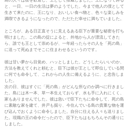
と、一日、一日の生活は夢のようでした。今まで他人の僕として
生きて来たのに、王になり、おいしい食べ物と、色々な楽しみを
満喫できるようになったので、ただただ幸せに満ちていました。
ところが、ある日正直そうに見えるある臣下が重要な秘密を打ち
明けました。この島の掟によると、外地から人が漂流してきた
ら、誰でも王として崇めるが、一年経ったらその人を「死の島」
に送って死ぬまでそこに住まわせるというのです。
彼は甘い夢から目覚め、ハッとしました。どうしたらいいのか、
方法を教えてくれと頼むと、臣下は彼が王として即位している間
に何でも命令して、これからの人生に備えるように、と忠告しま
した。
次の日、彼はすぐに「死の島」がどんな所なのか調べに行きまし
た。島には木一本、草一本生えておらず、水も手に入れにくく、
家もありませんでした。彼は急いで臣下たちに命令して、死の島
に素敵な家を建て、井戸も掘り、今住んでいる島の貴重な物を運
び込んでおくように命令しました。自分に仕える人々も送りまし
た。現職の王の命令だったので、臣下たちはもちろんその通りに
しました。