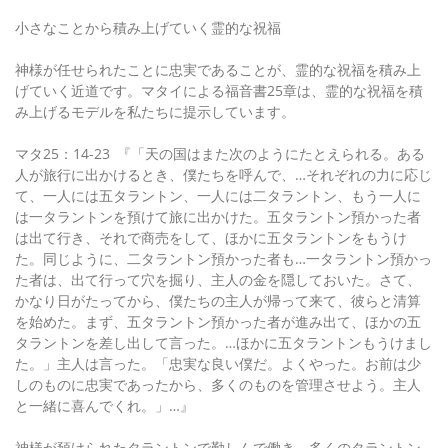
小さなことから積み上げていく霊的な祝福
神様が任せられたことに忠実であることが、霊的な祝福を積み上
げていく近道です。マタイによる福音書25章は、霊的な祝福を積
み上げるモデルを私たちに提示しています。
マタ25：14-23 『「天の国はまた次のようにたとえられる。ある
人が旅行に出かけるとき、僕たちを呼んで、…それぞれの力に応じ
て、一人には五タラントン、一人には二タラントン、もう一人に
は一タラントンを預けて旅に出かけた。五タラントン預かった者
は出て行き、それで商売をして、ほかに五タラントンをもうけ
た。同じように、二タラントン預かった者も…一タラントン預かっ
た者は、出て行って穴を掘り、主人の金を隠しておいた。さて、
かなり日がたってから、僕たちの主人が帰って来て、彼らと清算
を始めた。まず、五タラントン預かった者が進み出て、ほかの五
タラントンを差し出して言った。…ほかに五タラントンもうけまし
た。」主人は言った。「忠実な良い僕だ。よくやった。お前は少
しのものに忠実であったから、多くのものを管理させよう。主人
と一緒に喜んでくれ。」…』
神様が預けられたタラントンで勤しんで働き、多くのタラントン