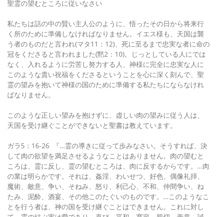
聖霊の望むところに従いなさい
私たちは話の中の賢い主人公のように、悟ったその日から将来行
く所のために準備しなければなりません。イエス様も、天国は襲
う者のものだと言われ(マタ11：12)、死に至るまで忠実な者に命の
冠をくださると言われました(黙2：10)。じっとしている人にでは
なく、入れるように労苦し努力する人、神様に完全に忠実な人に
このような貴い祝福をくださるということを心に深く刻んで、聖
霊の望みを抱いて神様の国のために準備する私たちにならなけれ
ばなりません。
このような正しい望みを抱けずに、虚しい肉の望みに従う人は、
天国を受け継ぐことができないと聖書は教えています。
ガラ5：16-26 『…霊の導きに従って歩みなさい。そうすれば、決
して肉の欲望を満足させるようなことはありません。肉の望むと
ころは、霊に反し、霊の望むところは、肉に反するからです。…肉
の業は明らかです。それは、姦淫、わいせつ、好色、偶像礼拝、
魔術、敵意、争い、そねみ、怒り、利己心、不和、仲間争い、ね
たみ、泥酔、酒宴、その他このたぐいのものです。…このようなこ
とを行う者は、神の国を受け継ぐことはできません。これに対し
て、霊の結ぶ実は愛であり、喜び、平和、寛容、親切、善意、誠