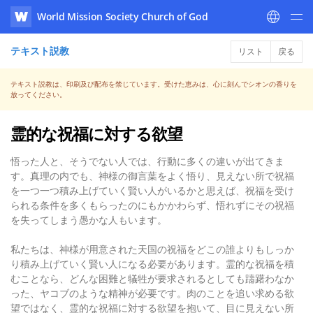
World Mission Society Church of God
WATV
テキスト説教
リスト
戻る
テキスト説教は、印刷及び配布を禁じています。受けた恵みは、心に刻んでシオンの香りを
放ってください。
霊的な祝福に対する欲望
悟った人と、そうでない人では、行動に多くの違いが出てきま
す。真理の内でも、神様の御言葉をよく悟り、見えない所で祝福
を一つ一つ積み上げていく賢い人がいるかと思えば、祝福を受け
られる条件を多くもらったのにもかかわらず、悟れずにその祝福
を失ってしまう愚かな人もいます。
私たちは、神様が用意された天国の祝福をどこの誰よりもしっか
り積み上げていく賢い人になる必要があります。霊的な祝福を積
むことなら、どんな困難と犠牲が要求されるとしても躊躇わなか
った、ヤコブのような精神が必要です。肉のことを追い求める欲
望ではなく、霊的な祝福に対する欲望を抱いて、目に見えない所