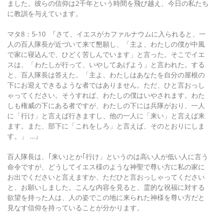
ました。彼らの信仰は2千年という時間を飛び越え、今日の私たち
に教訓を与えています。
マタ8：5-10 『さて、イエスがカファルナウムに入られると、一
人の百人隊長が近づいて来て懇願し、「主よ、わたしの僕が中風
で家に寝込んで、ひどく苦しんでいます」と言った。そこでイエ
スは、「わたしが行って、いやしてあげよう」と言われた。する
と、百人隊長は答えた。「主よ、わたしはあなたを自分の屋根の
下にお迎えできるような者ではありません。ただ、ひと言おっし
ゃってください。そうすれば、わたしの僕はいやされます。わた
しも権威の下にある者ですが、わたしの下には兵隊がおり、一人
に「行け」と言えば行きますし、他の一人に「来い」と言えば来
ます。また、部下に「これをしろ」と言えば、そのとおりにしま
す。」 …』
百人隊長は、｢来い｣とか｢行け」というのは高い人が低い人に言う
命令ですが、どうしてイエス様のような神聖で尊い方に私の家に
お出でくださいと言えますか、ただひと言おっしゃってください
と、お願いしました。こんな内容を見ると、霊的な祝福に対する
欲望を持った人は、人の姿でこの地に来られた神様を尊い方だと
見なす信仰を持っていることが分かります。