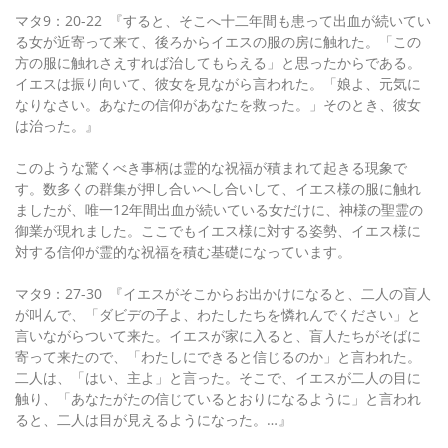
マタ9：20-22 『すると、そこへ十二年間も患って出血が続いてい
る女が近寄って来て、後ろからイエスの服の房に触れた。「この
方の服に触れさえすれば治してもらえる」と思ったからである。
イエスは振り向いて、彼女を見ながら言われた。「娘よ、元気に
なりなさい。あなたの信仰があなたを救った。」そのとき、彼女
は治った。』
このような驚くべき事柄は霊的な祝福が積まれて起きる現象で
す。数多くの群集が押し合いへし合いして、イエス様の服に触れ
ましたが、唯一12年間出血が続いている女だけに、神様の聖霊の
御業が現れました。ここでもイエス様に対する姿勢、イエス様に
対する信仰が霊的な祝福を積む基礎になっています。
マタ9：27-30 『イエスがそこからお出かけになると、二人の盲人
が叫んで、「ダビデの子よ、わたしたちを憐れんでください」と
言いながらついて来た。イエスが家に入ると、盲人たちがそばに
寄って来たので、「わたしにできると信じるのか」と言われた。
二人は、「はい、主よ」と言った。そこで、イエスが二人の目に
触り、「あなたがたの信じているとおりになるように」と言われ
ると、二人は目が見えるようになった。…』