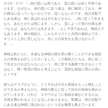
ロマ8：5-17 『…肉の思いは死であり、霊の思いは命と平和であ
ります。なぜなら、肉の思いに従う者は、神に敵対しており、神
の律法に従っていないからです。従いえないのです。肉の支配下
にある者は、神に喜ばれるはずがありません。…肉に従って生きる
なら、あなたがたは死にます。しかし、霊によって体の仕業を絶
つならば、あなたがたは生きます。…もし子供であれば、相続人で
もあります。神の相続人、しかもキリストと共同の相続人です。
キリストと共に苦しむなら、共にその栄光をも受けるからで
す。』
神様は私たちに、永遠なる神様の国を受け継ぐことができる相続
人の資格をお許しくださいました。この相続人たちは、肉に従っ
て生きなければならないという、肉に対する義務で生きる人々で
はなく、唯一聖霊の望みと考えにより、霊的な祝福に関心が高い
人々です。
彼らはヤコブのように、どうすれば今日も祝福をもっと積むこと
ができるか考えながら、神様の教えに従って自分の祝福を積み上
げていきます。けれど、エサウのように祝福を疎かにする人は、
天国を襲われるようになるしかありません。聖書は、肉の支配下
にある者は神様に喜ばれないという点を幾度も教えています。