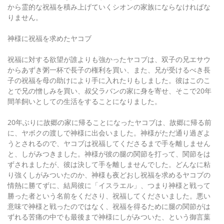
から霊的な祝福を積み上げていくシオンの家族にならなければな
りません。
神様に祝福を求めたヤコブ
祝福に対する欲望が誰よりも強かったヤコブは、双子の兄エサウ
からあずき粥一杯で長子の権利を買い、また、兄が受けるべき長
子の祝福を母の助けにより手に入れたりもしました。彼はこのこ
とで兄の憎しみを買い、叔父ラバンの家に身を寄せ、そこで20年
間羊飼いとしての生活をすることになりました。
20年ぶりに故郷の家に帰ることになったヤコブは、故郷に帰る前
に、ヤボクの渡しで神様に出会いました。神様がただ通り過ぎよ
うとされるので、ヤコブは祝福してくださるまで手を離しません
と、しがみつきました。神様が彼の腿の関節を打って、関節をは
ずされましたが、彼は決して手を離しませんでした。どんなに粘
り強くしがみついたのか、神様も夜どおし祝福を求めるヤコブの
情熱に勝てずに、結局彼に「イスラエル」、つまり神様と戦って
勝った者という名前をくださり、祝福してくださいました。悪い
意味で神様と戦ったのではなく、祝福を得るために腿の関節がは
ずれる苦痛の中でも最後まで神様にしがみついた、という御言葉