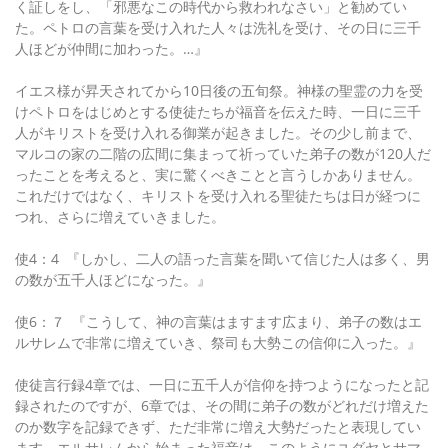
く証しをし、「邪悪なこの時代から救われなさい」と勧めてい
た。ペトロの言葉を受け入れた人々は洗礼を受け、その日に三千
人ほどが仲間に加わった。…』
イエス様が昇天されてから10日後の五旬祭。神様の聖霊の力を受
けペトロをはじめとする使徒たちが福音を伝えた時、一日に三千
人がキリストを受け入れる御業が起きました。その少し前まで、
マルコの家の二階の広間に集まって祈っていた弟子の数が120人だ
ったことを考えると、実に驚くべきことと言うしかありません。
これだけではなく、キリストを受け入れる聖徒たちは日が経つに
つれ、さらに増えていきました。
使4：4 『しかし、二人の語った言葉を聞いて信じた人は多く、男
の数が五千人ほどになった。』
使6：７ 『こうして、神の言葉はますます広まり、弟子の数はエ
ルサレムで非常に増えていき、祭司も大勢この信仰に入った。』
使徒言行録4章では、一日に五千人が信仰を持つようになったと記
録されたのですが、6章では、その間に弟子の数がどれだけ増えた
のか数字を記録できず、ただ非常に増え大勢だったと表現してい
ます。エルサレムから始まった福音は、このようにユダヤとサマ