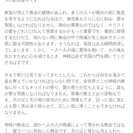
家族が増えて教会の建物があふれ、多くの人々が職分の前に敬意
を表するようになればなるほど、御言葉をさらに心に刻み、愛を
実践しなければなりません。職分が重要なのではなく、キリスト
の愛をどれだけ伝えて実践するかがもっと重要です。量的に膨張
するだけだと、知らない間に教会の中で権威が生じ始めサタンの
罠に陥る可能性があります。そうなれば、福音はある瞬間停滞し
てしまいます。しかし、一人一人の魂に愛情を抱いて、その魂を
生かすために心を傾けるとき、神様は必ず天国の門を開いてくだ
さるはずです。
今まで前だけ見て走ってきたとしたら、これからは自分を省みて
姿を整えていかなければならない時です。全世界どこの神様の教
会に行ってもキリストの香り、愛の香りが立ち上るように、誰も
が愛を実践しなければなりません。聖書の教えどおり節制もで
き、天の父と天の母の栄光のために我慢もでき、誤った道に進む
人を賢く恵み深く悟らせて、正しい道に導くこともできなければ
なりません。
神様の教会は、誰か一人の人の権威によって導かれる教会ではな
く、愛で一つに和合した教会です。天の父と母から与えられた、