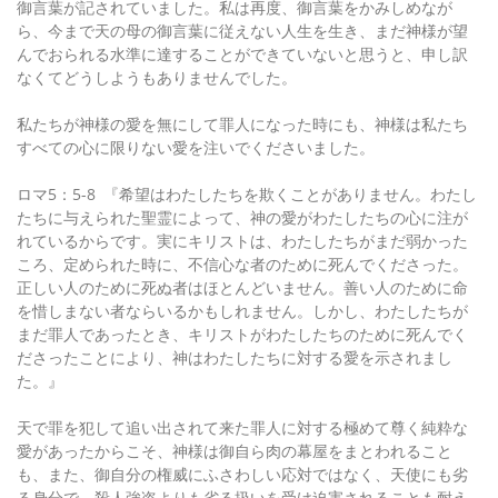
御言葉が記されていました。私は再度、御言葉をかみしめなが
ら、今まで天の母の御言葉に従えない人生を生き、まだ神様が望
んでおられる水準に達することができていないと思うと、申し訳
なくてどうしようもありませんでした。
私たちが神様の愛を無にして罪人になった時にも、神様は私たち
すべての心に限りない愛を注いでくださいました。
ロマ5：5-8 『希望はわたしたちを欺くことがありません。わたし
たちに与えられた聖霊によって、神の愛がわたしたちの心に注が
れているからです。実にキリストは、わたしたちがまだ弱かった
ころ、定められた時に、不信心な者のために死んでくださった。
正しい人のために死ぬ者はほとんどいません。善い人のために命
を惜しまない者ならいるかもしれません。しかし、わたしたちが
まだ罪人であったとき、キリストがわたしたちのために死んでく
ださったことにより、神はわたしたちに対する愛を示されまし
た。』
天で罪を犯して追い出されて来た罪人に対する極めて尊く純粋な
愛があったからこそ、神様は御自ら肉の幕屋をまとわれること
も、また、御自分の権威にふさわしい応対ではなく、天使にも劣
る身分で、殺人強盗よりも劣る扱いを受け迫害されることも耐え