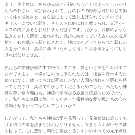
より、体全体は、あらゆる節々が補い合うことによってしっかり
組み合わされ、結び合わされて、おのおのの部分は分に応じて働
いて体を成長させ、自ら愛によって造り上げられてゆくのです。…
キリストについて聞き、キリストに結ばれて教えられ、真理がイ
エスの内にあるとおりに学んだはずです。だから、以前のような
生き方をして情欲に迷わされ、滅びに向かっている古い人を脱ぎ
捨て、心の底から新たにされて、神にかたどって造られた新しい
人を身に着け、真理に基づいた正しく清い生活を送るようにしな
ければなりません。』
私たちの信仰が愛の中で根付いてこそ、愛という実を生み出すこ
とができます。神様がこの地に来られたのは、権威を誇示するた
めではなく、放っておけば死ぬしかない人間を憐れんで関心を持
ってくださり、真理で生かしてくださるためでした。私たちが神
様を恋い慕う理由も、神様の崇高なる威厳と権威のためではな
く、私たちに無限に施してくださった犠牲的な愛が私たちの心を
感動させるからではないでしょうか？
したがって、私たちも神様の愛を見習って、兄弟姉妹に施してあ
げる信仰の道を歩まなければなりません。大きく広く深いその愛
を悟って、心に豊かに満たし実践するシオンのすべての兄弟姉妹