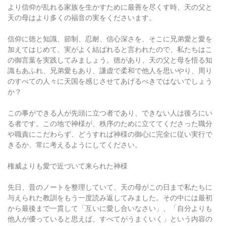
より信仰が乱れる家族を生かすために最善を尽くす時、天の父と
天の母はより多くの福音の実をくださいます。
信仰に徳と知識、節制、忍耐、信心深さを、そこに兄弟愛と愛を
加えてはじめて、実がよく結ばれると言われたので、私たちはこ
の御言葉を実践してみましょう。徳があり、天の父と母を悟る知
識もあふれ、兄弟愛もあり、謙虚で柔和で他人を思いやり、周り
のすべての人々に天国を感じさせてあげるべきではないでしょう
か？
この事ができる人が先頭に立つ者であり、できない人は後ろにい
る者です。この地で神様が、秩序のために立ててくださった職分
や職責にこだわらず、どうすれば神様の御心に完全に従い実行で
きるか、常に考えるようにしてください。
権威よりも愛で近づいて来られた神様
先日、昔のノートを整理していて、天の母がこの日まで私たちに
与えられた教訓をもう一度読み返してみました。その中には最初
から最後まで一貫して「互いに愛し合いなさい」、「自分よりも
他人が優っていると思えば、すべてがうまくいく」という内容の