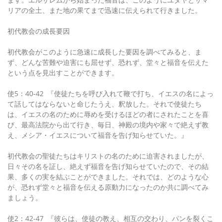
リアの全土、また地の果てまで迅速に伝えられて行きました。
初代教会の成長要因
初代教会がこのように急速に成長した要因を調べてみると、ま
ず、どんな苦難や迫害にも屈せず、恐れず、堂々と福音を伝えた
という点を見出すことができます。
使5：40-42 『使徒たちを呼び入れて鞭で打ち、イエスの名によっ
て話してはならないと命じたうえ、釈放した。それで使徒たち
は、イエスの名のために辱めを受けるほどの者にされたことを喜
び、最高法院から出て行き、毎日、神殿の境内や家々で絶えず教
え、メシア・イエスについて福音を告げ知らせていた。』
初代教会の聖徒たちはキリストの名のために迫害されましたが、
日々その名を証し、絶えず福音を告げ知らせていたので、その結
果、多くの実を結ぶことができました。それでは、どのような心
が、恐れず堂々と福音を伝える原動力になったのか共に調べてみ
ましょう。
使2：42-47 『彼らは、使徒の教え、相互の交わり、パンを裂くこ