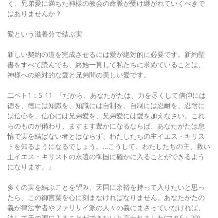
く、兄弟愛に満ちた神様の教会の命脈が受け継がれていくべきで
はありませんか？
愛という滋養分で結ぶ実
新しい契約の道を完成させるには愛が絶対的に必要です。新約聖
書をすべて読んでも、終始一貫して私たちに求めていることは、
神様への絶対的な愛と兄弟間の美しい愛です。
二ペト1：5-11 『だから、あなたがたは、力を尽くして信仰には
徳を、徳には知識を、知識には自制を、自制には忍耐を、忍耐に
は信心を、信心には兄弟愛を、兄弟愛には愛を加えなさい。これ
らのものが備わり、ますます豊かになるならば、あなたがたは怠
惰で実を結ばない者とはならず、わたしたちの主イエス・キリス
トを知るようになるでしょう。…こうして、わたしたちの主、救い
主イエス・キリストの永遠の御国に確かに入ることができるよう
になります。』
多くの実を結ぶことを望み、天国に余裕を持って入りたいと思っ
たら、この御言葉を心に刻まなければなりません。あなたがたの
義が律法学者やファリサイ派の人々の義にまさっていなければ、
決して天の国に入ることができないと言われました(マタ5：20)。