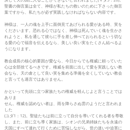
聖書の御言葉は全て、神様が私たちの救いのために下さった御言
葉ですから、私たちが必ず実践しなければならない内容です。
神様は、一人の魂を上手に面倒見てあげられる愛がある時、実を
くださいます。恐れる心ではなく、神様は死んでいく魂を生かさ
れようと、私を通して彼らに手を差し伸べておられるという切な
る愛の心で福音を伝えるなら、美しい良い実をたくさん結べるよ
うになります。
教会成長の核心的要因が愛なら、今日からでも権威に頼っていた
心は全部捨てるべきです。権威を前面に出して愛を実践しない教
会なら、天の倉として良い実を集める準備を全くしていない教会
と言っても過言ではありません。
かといって先頭に立つ家族たちの権威を軽んじよと言うことでは
ありま
せん。権威を認めない者は、雨を降らさぬ雲のようだと言われま
した
(ユダ1：12)。聖徒たちは前に立って自分を導いてくれる者を尊敬
し、また、前に立ち導く家族は、シオンの兄弟姉妹たちを永遠の
天国にすべて連れて行くために苦悩しながら、世の迷いや迫害に