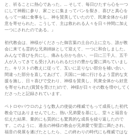
と、祈ることに熱心であった。… そして、毎日ひたすら心を一つ
にして神殿に参り、家ごとに集まってパンを裂き、喜びと真心を
もって一緒に食事をし、神を賛美していたので、民衆全体から好
意を寄せられた。こうして、主は救われる人々を日々仲間に加え
一つにされたのである。』
初代教会は、神様がくださった御言葉の土台の上に立ち、誰が教
会に来ても霊的な兄弟姉妹として迎えて、一つに和合しました。
みんなで喜びを共にし、痛みも分かち合い、一日に三千人、五千
人が入ってきても受け入れられるだけの豊かな愛に満ちていまし
た。キリストの教えに従って、互いに足りない部分を補い合い、
間違った部分を直してあげて、天国に一緒に行けるよう霊的な支
援を施し、日々喜びで交わり、神様を賛美し、民衆全体から好意
を寄せられた(賞賛を受けた)ので、神様が日々その数を増やしてく
ださったと記録されています。
ペトロやパウロのような数人の使徒の権威でもって成長した初代
教会ではありませんでした。熱い兄弟愛を基にし、堂々と福音を
伝えた結果、量的にも質的にも驚異的な成長を繰り返したので
す。このように、過去の神様の教会が兄弟愛で聖霊に満たされ、
福音の発展を遂げたとしたら、この終わりの時代にも権威ではな