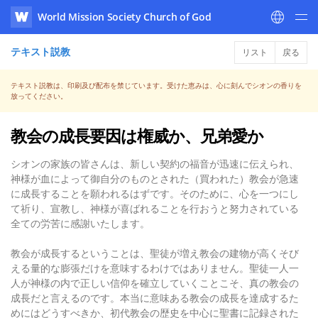
World Mission Society Church of God
WATV
テキスト説教
リスト
戻る
テキスト説教は、印刷及び配布を禁じています。受けた恵みは、心に刻んでシオンの香りを
放ってください。
教会の成長要因は権威か、兄弟愛か
シオンの家族の皆さんは、新しい契約の福音が迅速に伝えられ、
神様が血によって御自分のものとされた（買われた）教会が急速
に成長することを願われるはずです。そのために、心を一つにし
て祈り、宣教し、神様が喜ばれることを行おうと努力されている
全ての労苦に感謝いたします。
教会が成長するということは、聖徒が増え教会の建物が高くそび
える量的な膨張だけを意味するわけではありません。聖徒一人一
人が神様の内で正しい信仰を確立していくことこそ、真の教会の
成長だと言えるのです。本当に意味ある教会の成長を達成するた
めにはどうすべきか、初代教会の歴史を中心に聖書に記録された