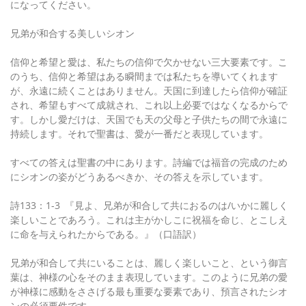
になってください。
兄弟が和合する美しいシオン
信仰と希望と愛は、私たちの信仰で欠かせない三大要素です。こ
のうち、信仰と希望はある瞬間までは私たちを導いてくれます
が、永遠に続くことはありません。天国に到達したら信仰が確証
され、希望もすべて成就され、これ以上必要ではなくなるからで
す。しかし愛だけは、天国でも天の父母と子供たちの間で永遠に
持続します。それで聖書は、愛が一番だと表現しています。
すべての答えは聖書の中にあります。詩編では福音の完成のため
にシオンの姿がどうあるべきか、その答えを示しています。
詩133：1-3 『見よ、兄弟が和合して共におるのは/いかに麗しく
楽しいことであろう。これは主がかしこに祝福を命じ、とこしえ
に命を与えられたからである。』（口語訳）
兄弟が和合して共にいることは、麗しく楽しいこと、という御言
葉は、神様の心をそのまま表現しています。このように兄弟の愛
が神様に感動をささげる最も重要な要素であり、預言されたシオ
ンの必須要件です。