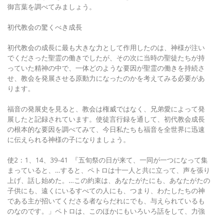
御言葉を調べてみましょう。
初代教会の驚くべき成長
初代教会の成長に最も大きな力として作用したのは、神様が注い
でくださった聖霊の働きでしたが、その次に当時の聖徒たちが持
っていた精神の中で、一体どのような要因が聖霊の働きを持続さ
せ、教会を発展させる原動力になったのかを考えてみる必要があ
ります。
福音の発展史を見ると、教会は権威ではなく、兄弟愛によって発
展したと記録されています。使徒言行録を通して、初代教会成長
の根本的な要因を調べてみて、今日私たちも福音を全世界に迅速
に伝えられる神様の子になりましょう。
使2：1、14、39-41 『五旬祭の日が来て、一同が一つになって集
まっていると、…すると、ペトロは十一人と共に立って、声を張り
上げ、話し始めた。…この約束は、あなたがたにも、あなたがたの
子供にも、遠くにいるすべての人にも、つまり、わたしたちの神
である主が招いてくださる者ならだれにでも、与えられているも
のなのです。」ペトロは、このほかにもいろいろ話をして、力強