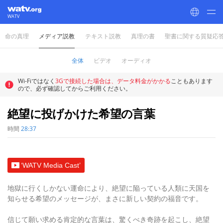
WATV
命の真理
メディア説教
テキスト説教
真理の書
聖書に関する質疑応
World Mission Society Church of God
全体
ビデオ
オーディオ
Wi-Fiではなく
3Gで接続した場合は、データ料金がかかる
こともあります
ので、必ず確認してからご利用ください。
絶望に投げかけた希望の言葉
時間
28:37
‘WATV Media Cast’
地獄に行くしかない運命により、絶望に陥っている人類に天国を
知らせる希望のメッセージが、まさに新しい契約の福音です。
信じて願い求める肯定的な言葉は、驚くべき奇跡を起こし、絶望