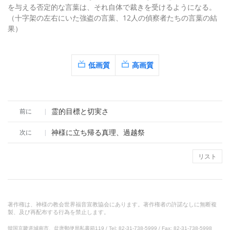
を与える否定的な言葉は、それ自体で裁きを受けるようになる。
（十字架の左右にいた強盗の言葉、12人の偵察者たちの言葉の結
果）
低画質
高画質
霊的目標と切実さ
前に
|
神様に立ち帰る真理、過越祭
次に
|
リスト
著作権は、神様の教会世界福音宣教協会にあります。著作権者の許諾なしに無断複
製、及び再配布する行為を禁止します。
韓国京畿道城南市、盆唐郵便局私書箱119 / Tel: 82-31-738-5999 / Fax: 82-31-738-5998