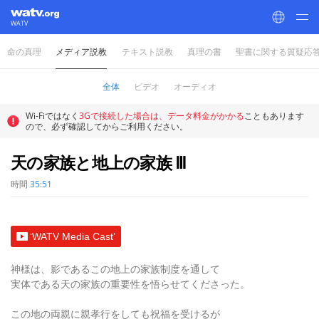
WATV
命の真理
メディア説教
テキスト説教
真理の書
聖書に関する質疑応
World Mission Society Church of God
全体
ビデオ
オーディオ
Wi-Fiではなく
3Gで接続した場合は、データ料金がかかる
こともあります
ので、必ず確認してからご利用ください。
天の家族と地上の家族 Ⅲ
時間
35:51
‘WATV Media Cast’
神様は、影であるこの地上の家族制度を通して
実体である天の家族の重要性を悟らせてくださった。
この地の両親に親孝行をしても祝福を受けるが