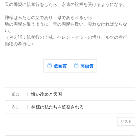
天の両親に親孝行をしたら、永遠の祝福を受けるようになる。
神様は私たちの父であり、母であられるから
地の両親を敬うように、天の両親を敬い、畏れなければならな
い。
（例え話：親孝行の十戒、ヘレン・ケラーの悟り、ルツの孝行、
動物の孝行心）
低画質
高画質
悔い改めと天国
前に
|
神様は私たちを監察される
次に
|
リスト