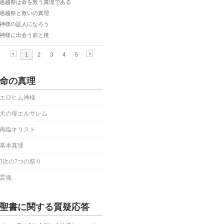
命の真理
エロヒム神様
天の母エルサレム
再臨キリスト
基本真理
3次の7つの祭り
霊魂