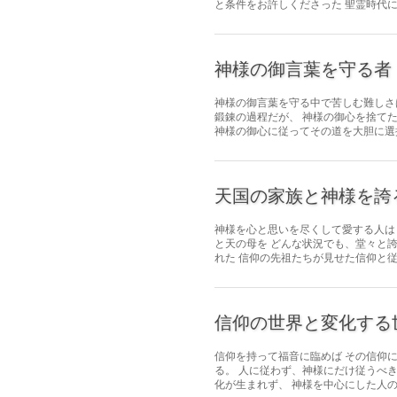
と条件をお許しくださった 聖霊時代に
神様の御言葉を守る者
神様の御言葉を守る中で苦しむ難しさ
鍛錬の過程だが、 神様の御心を捨て
神様の御心に従ってその道を大胆に選択
天国の家族と神様を誇
神様を心と思いを尽くして愛する人は
と天の母を どんな状況でも、堂々と
れた 信仰の先祖たちが見せた信仰と従順
信仰の世界と変化する
信仰を持って福音に臨めば その信仰
る。 人に従わず、神様にだけ従うべ
化が生まれず、 神様を中心にした人の