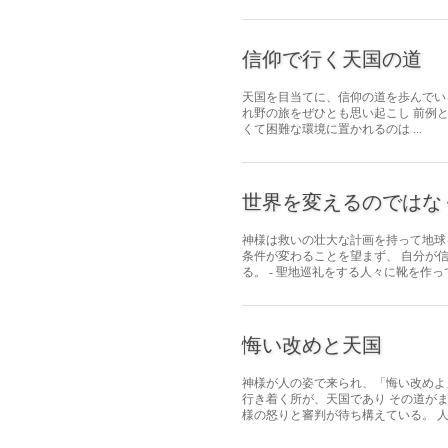
信仰で行く天国の道
天国を目当てに、信仰の道を歩んでいる子
れ野の旅をぜひとも思い起こし 前例
くて困難な環境に置かれるのは ...
世界を変えるのではな
神様は救いの壮大な計画を持って地球
条件が変わることを望まず、 自分が
る。 - 聖地巡礼をする人々に靴を作って
悔い改めと天国
神様が人の姿で来られ、「悔い改めよ
行き着く所が、天国であり その道が
様の怒りと審判が待ち構えている。 人