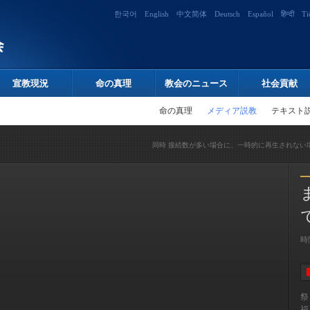
한국어
English
中文简体
Deutsch
Español
हिन्दी
Ti
宣教現況
命の真理
教会のニュース
社会貢献
命の真理
メディア説教
テキスト
同時 接続数が多い場合に、一時的に再生されない