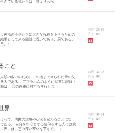
生きている私たちは、誰よりも祝...
時間.
28:18
見る.
899
は 神様の子供たちに大きな祝福を下さるための
た結果として来る困難は呪いであり、罰である。
して、...
ること
時間.
34:23
見る.
698
 人類の救いのためにこの地まで来られた天の父
誇る人である。 アブラハムのように聖書に記録さ
は、 霊の両親に対する孝行と言...
世界
時間.
38:24
見る.
692
によって、周囲の環境や状況も変わることにな
きである。 自分を中心とする信仰をする人には変
世界には、恵み深い変化を下さる。 （...