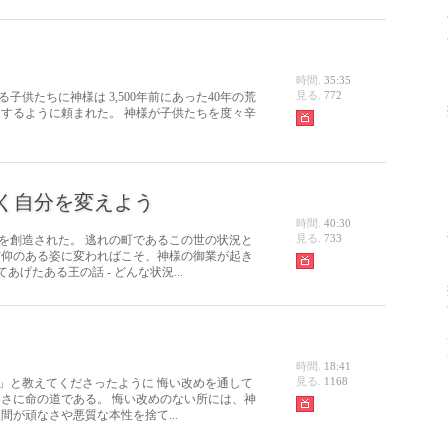
時間.
35:35
見る.
772
供たちに神様は 3,500年前にあった40年の荒
とするように頼まれた。 神様が子供たちを度々辛
く自分を変えよう
時間.
40:30
見る.
733
を創造された。 逃れの町であるこの世の状況と
信仰のある姿に変わればこそ、神様の御業が起き
あげたある王の話 - どんな状況...
時間.
18:41
見る.
1168
」と教えてくださったように 悔い改めを通して
まさに命の道である。 悔い改めのない所には、神
間が頑なさや悪質な本性を捨て...