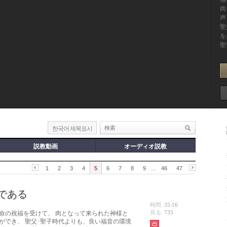
한국어 제목표시
説教動画
オーディオ説教
1
2
3
4
5
6
7
8
9
...
46
47
である
時間.
35:16
見る.
735
命の祝福を受けて、 肉となって来られた神様と
ができ、 聖父･聖子時代よりも、良い福音の環境