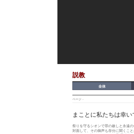
説教
全体
ページ
»
まことに私たちは幸い
祭りを守るシオンで罪の赦しと永遠の
対面して、その御声も存分に聞くこと