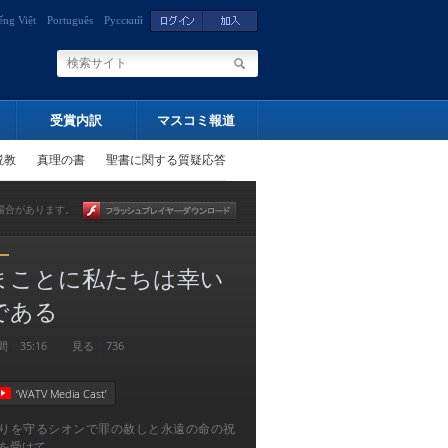
ếng Việt
Português
Русский
受賞内訳
マスコミ報道
説教
真理の書
聖書に関する質疑応答
場合があります。