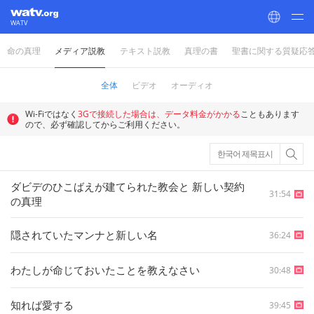
WATV
命の真理
メディア説教
テキスト説教
真理の書
聖書に関する質疑応
World Mission Society Church of God
全体
ビデオ
オーディオ
Wi-Fiではなく
3Gで接続した場合は、データ料金がかかる
こともあります
ので、必ず確認してからご利用ください。
한국어 제목표시
ダビデのひこばえが建てられた教会と 新しい契約
31:54
の真理
隠されていたマンナと新しい名
36:24
わたしが命じておいたことを教えなさい
30:48
知れば愛する
39:45