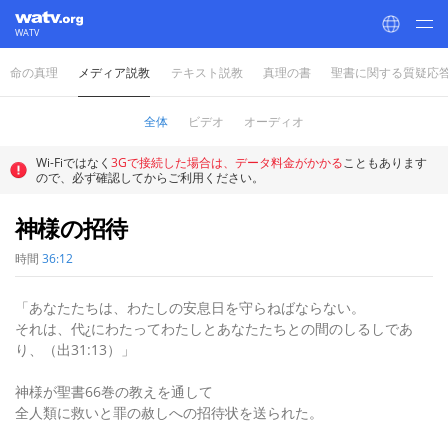
WATV
命の真理
メディア説教
テキスト説教
真理の書
聖書に関する質疑応
World Mission Society Church of God
全体
ビデオ
オーディオ
Wi-Fiではなく
3Gで接続した場合は、データ料金がかかる
こともあります
ので、必ず確認してからご利用ください。
神様の招待
時間
36:12
「あなたたちは、わたしの安息日を守らねばならない。
それは、代¿にわたってわたしとあなたたちとの間のしるしであ
り、（出31:13）」
神様が聖書66巻の教えを通して
全人類に救いと罪の赦しへの招待状を送られた。