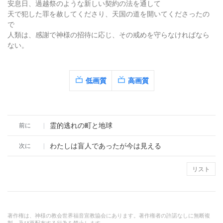
安息日、過越祭のような新しい契約の法を通して
天で犯した罪を赦してくださり、天国の道を開いてくださったの
で
人類は、感謝で神様の招待に応じ、その戒めを守らなければなら
ない。
低画質
高画質
霊的逃れの町と地球
前に
|
わたしは盲人であったが今は見える
次に
|
リスト
著作権は、神様の教会世界福音宣教協会にあります。著作権者の許諾なしに無断複