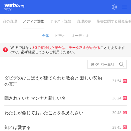
WATV
命の真理
メディア説教
テキスト説教
真理の書
聖書に関する質疑応
World Mission Society Church of God
全体
ビデオ
オーディオ
Wi-Fiではなく
3Gで接続した場合は、データ料金がかかる
こともあります
ので、必ず確認してからご利用ください。
한국어 제목표시
ダビデのひこばえが建てられた教会と 新しい契約
31:54
の真理
隠されていたマンナと新しい名
36:24
わたしが命じておいたことを教えなさい
30:48
知れば愛する
39:45