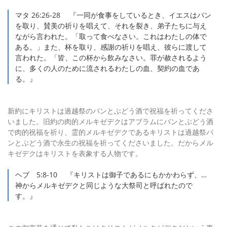
マタ 26:26-28 『一同が食事をしているとき、イエスはパン
を取り、賛美の祈りを唱えて、それを裂き、弟子たちに与え
ながら言われた。「取って食べなさい。これはわたしの体で
ある。」また、杯を取り、感謝の祈りを唱え、彼らに渡して
言われた。「皆、この杯から飲みなさい。罪が赦されるよう
に、多くの人のために流されるわたしの血、契約の血であ
る。』
新約にキリストは過越祭のパンとぶどう酒で祝福を祈ってくださ
いました。旧約の肉的メルキゼデクはアブラムにパンとぶどう酒
で肉的祝福を祈り、霊的メルキゼデクであるキリストは過越祭パ
ンとぶどう酒で永生の祝福を祈ってくださいました。だからメル
キゼデクはキリストを表象する人物です。
ヘブ 5:8-10 『キリストは御子であるにもかかわらず、…
神からメルキゼデクと同じような大祭司と呼ばれたので
す。』