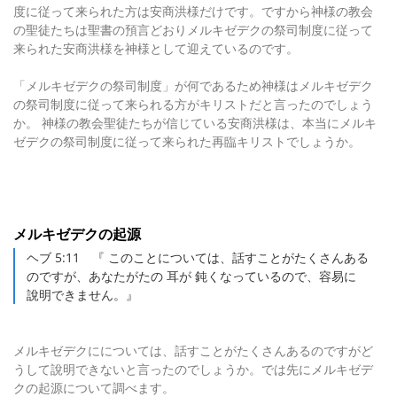
度に従って来られた方は安商洪様だけです。ですから神様の教会
の聖徒たちは聖書の預言どおりメルキゼデクの祭司制度に従って
来られた安商洪様を神様として迎えているのです。
「メルキゼデクの祭司制度」が何であるため神様はメルキゼデク
の祭司制度に従って来られる方がキリストだと言ったのでしょう
か。 神様の教会聖徒たちが信じている安商洪様は、本当にメルキ
ゼデクの祭司制度に従って来られた再臨キリストでしょうか。
メルキゼデクの起源
ヘブ 5:11 『 このことについては、話すことがたくさんある
のですが、あなたがたの 耳が 鈍くなっているので、容易に
說明できません。』
メルキゼデクにについては、話すことがたくさんあるのですがど
うして說明できないと言ったのでしょうか。では先にメルキゼデ
クの起源について調べます。