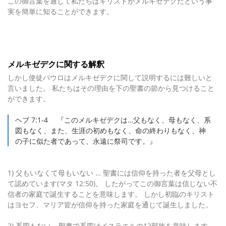
この御言葉を通じて私たちはキリストがメルキゼデクだという事
実を簡単に知ることができます。
メルキゼデクに関する解釈
しかし使徒パウロはメルキゼデクに関して説明するには難しいと
言いました。 私たちはその理由を下の聖書の節から見つけること
ができます。
ヘブ 7:1-4 『このメルキゼデクは…父もなく、母もなく、系
図もなく、また、生涯の初めもなく、命の終わりもなく、神
の子に似た者であって、永遠に祭司です。』
1) 父もいなくて母もいない … 聖書には信仰を持った者を父母とし
て認めています(マタ 12:50)。 したがってこの御言葉は信じない不
信者の家庭で誕生することを意味します。 しかし初臨のキリスト
はヨセフ、マリア皆が信仰を持った家庭を通じて誕生しました。
2) 系図もない …聖書で系図はイスラエルの12部族を意味します。