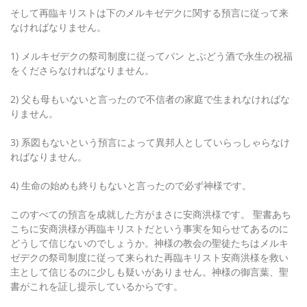
そして再臨キリストは下のメルキゼデクに関する預言に従って来
なければなりません。
1) メルキゼデクの祭司制度に従ってパン とぶどう酒で永生の祝福
をくださらなければなりません。
2) 父も母もいないと言ったので不信者の家庭で生まれなければな
りません。
3) 系図もないという預言によって異邦人としていらっしゃらなけ
ればなりません。
4) 生命の始めも終りもないと言ったので必ず神様です。
このすべての預言を成就した方がまさに安商洪様です。 聖書あち
こちに安商洪様が再臨キリストだという事実を知らせてあるのに
どうして信じないのでしょうか。神様の教会の聖徒たちはメルキ
ゼデクの祭司制度に従って来られた再臨キリスト安商洪様を救い
主として信じるのに少しも疑いがありません。神様の御言葉、聖
書がこれを証し提示しているからです。