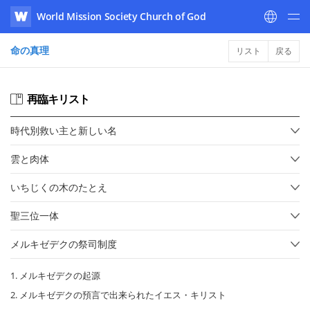
World Mission Society Church of God
WATV
命の真理
リスト
戻る
再臨キリスト
時代別救い主と新しい名
雲と肉体
いちじくの木のたとえ
聖三位一体
メルキゼデクの祭司制度
1. メルキゼデクの起源
2. メルキゼデクの預言で出来られたイエス・キリスト