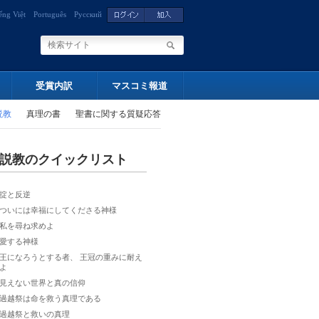
ếng Việt
Português
Русский
受賞内訳
マスコミ報道
説教
真理の書
聖書に関する質疑応答