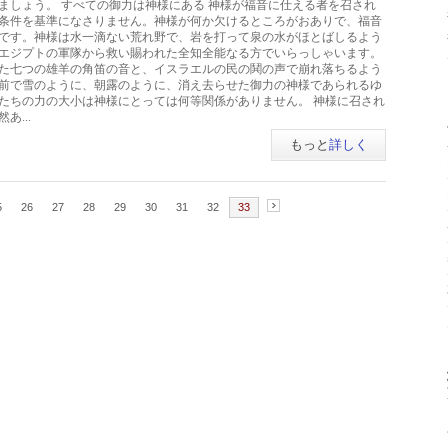
ましょう。 すべての御力は神様にある 神様が福音に仕える者を召され
条件を基準になさりません。神様が何か欠けるところがおありで、福音
です。神様は水一滴ない荒れ野で、岩を打って泉の水がほとばしるよう
エジプトの軍隊から救い賜われた全知全能なる方でいらっしゃいます。
た七つの雄羊の角笛の音と、イスラエルの民の鬨の声で崩れ落ちるよう
前で雪のように、朝露のように、消え去らせた御力の神様であられるゆ
たちの力の大小は神様にとっては何等関係がありません。 神様に召され
...
もっと
詳しく
5
26
27
28
29
30
31
32
33