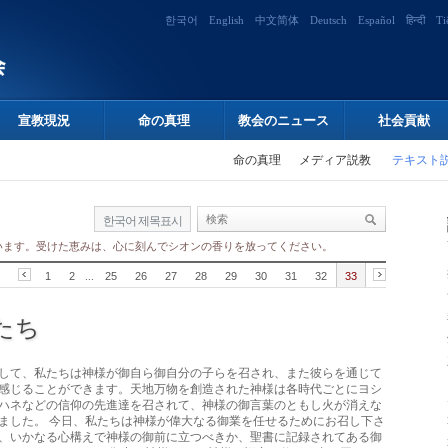
한국어
English
中文简体
Deutsch
Español
हिन्दी
Ti
宣教現況
命の真理
教会のニュース
社会貢献
命の真理
メディア説教
テキスト
한국어 제목표시
います。受けた恵みは、心に刻んでシオンの香りを放ってください。
1
2
...
25
26
27
28
29
30
31
32
33
たち
して、私たちは神様が御自ら御自分の子らを召され、また彼らを通じて
感じることができます。天地万物を創造された神様は各時代ごとにヨシ
ハネなどの信仰の先進達を召されて、神様の御言葉のともし火が消えな
ました。 今日、私たちは神様が偉大なる御業を任せるためにお召し下さ
、いかなる心構えで神様の御前に立つべきか、聖書に記録されてある御