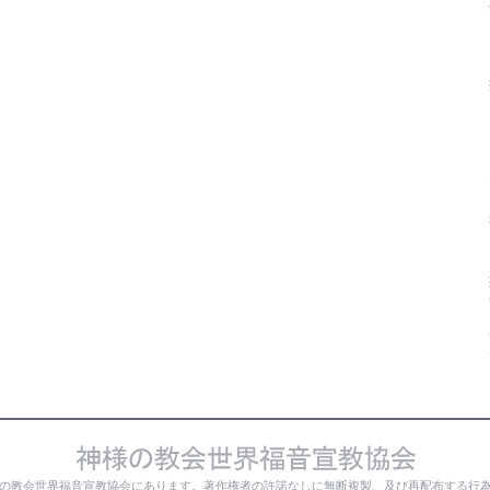
の教会世界福音宣教協会にあります。著作権者の許諾なしに無断複製、及び再配布する行