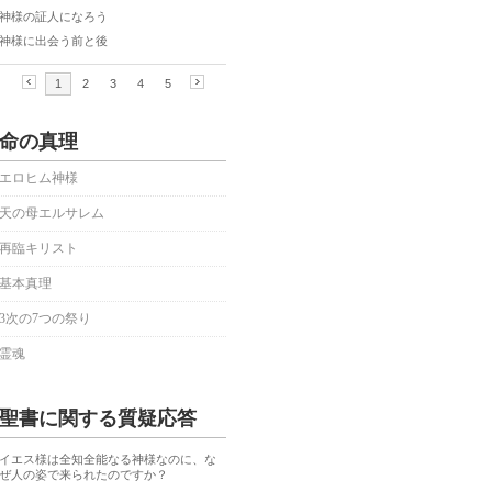
命の真理
エロヒム神様
天の母エルサレム
再臨キリスト
基本真理
3次の7つの祭り
霊魂