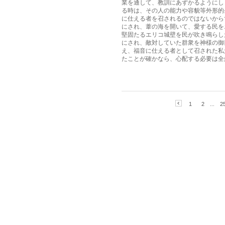
業を通して、教訓にあずかるようにし
る時は、その人の能力や容貌等外形的
に仕える者を召されるのではないから
にされ、葦の海を開いて、愛する民を
堅固たるエリコ城壁を民が吹き鳴らし
にされ、敵対していた群衆を神様の御
え、福音に仕える者として召された私
たことが確かなら、心配する必要は全然あ
1
2
...
2