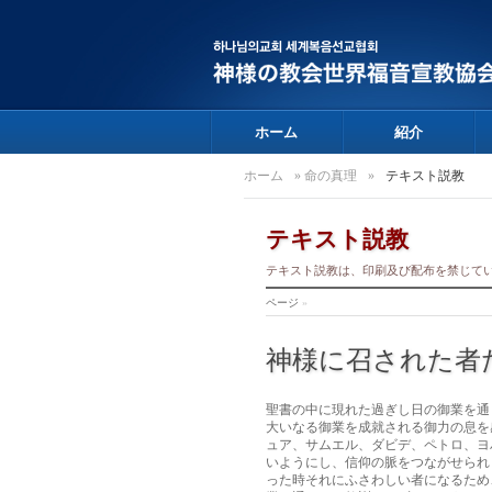
ホーム
紹介
ホーム
»
命の真理
»
テキスト説教
テキスト説教
テキスト説教は、印刷及び配布を禁じて
ページ
»
神様に召された者
聖書の中に現れた過ぎし日の御業を通
大いなる御業を成就される御力の息を
ュア、サムエル、ダビデ、ペトロ、ヨ
いようにし、信仰の脈をつながせられ
った時それにふさわしい者になるため