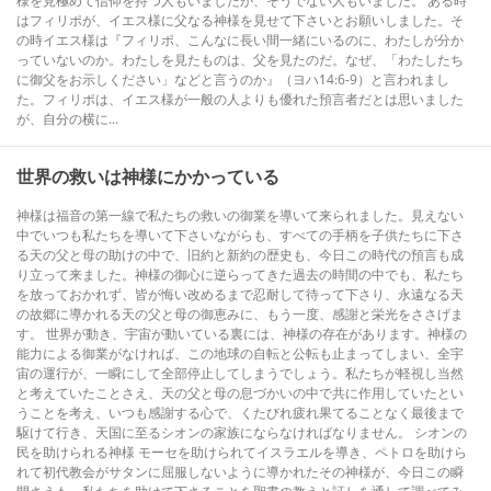
様を見極めて信仰を持つ人もいましたが、そうでない人もいました。 ある時
はフィリポが、イエス様に父なる神様を見せて下さいとお願いしました。そ
の時イエス様は『フィリポ、こんなに長い間一緒にいるのに、わたしが分か
っていないのか。わたしを見たものは、父を見たのだ。なぜ、「わたしたち
に御父をお示しください」などと言うのか』（ヨハ14:6-9）と言われまし
た。フィリポは、イエス様が一般の人よりも優れた預言者だとは思いました
が、自分の横に...
世界の救いは神様にかかっている
神様は福音の第一線で私たちの救いの御業を導いて来られました。見えない
中でいつも私たちを導いて下さいながらも、すべての手柄を子供たちに下さ
る天の父と母の助けの中で、旧約と新約の歴史も、今日この時代の預言も成
り立って来ました。神様の御心に逆らってきた過去の時間の中でも、私たち
を放っておかれず、皆が悔い改めるまで忍耐して待って下さり、永遠なる天
の故郷に導かれる天の父と母の御恵みに、もう一度、感謝と栄光をささげま
す。 世界が動き、宇宙が動いている裏には、神様の存在があります。神様の
能力による御業がなければ、この地球の自転と公転も止まってしまい、全宇
宙の運行が、一瞬にして全部停止してしまうでしょう。私たちが軽視し当然
と考えていたことさえ、天の父と母の息づかいの中で共に作用していたとい
うことを考え、いつも感謝する心で、くたびれ疲れ果てることなく最後まで
駆けて行き、天国に至るシオンの家族にならなければなりません。 シオンの
民を助けられる神様 モーセを助けられてイスラエルを導き、ペトロを助けら
れて初代教会がサタンに屈服しないように導かれたその神様が、今日この瞬