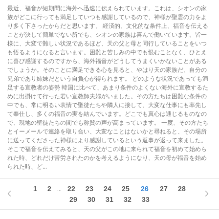
最近、福音が短期間に海外へ迅速に伝えられています。これは、シオンの家
族がどこに行っても満足していつも感謝しているので、神様が聖霊の力をよ
り多く下さったからだと思います。 経済的、文化的な条件上、福音を伝える
ことが決して簡単でない所でも、シオンの家族は喜んで働いています。皆一
様に、大変で難しい状況であるほど、天の父と母と同行していることをいつ
も悟るようになると言います。困難と苦しみの中でも恨むことなく、ひとえ
に喜び感謝するのですから、海外福音がどうしてうまくいかないことがある
でしょうか。そのことに満足できる心を見ると、やはり天の家族だ、自分の
兄弟であり姉妹だという自負心が得られます。 どのような状況であっても満
足する宣教者の姿勢 韓国に比べて、あまり条件のよくない海外に宣教するた
めに出掛けて行った若い宣教師夫婦がいました。その方たちは困難な条件の
中でも、常に明るい表情で聖徒たちや隣人に接して、大変な仕事にも率先し
て奉仕し、多くの福音の実を結んでいます。どこでも真心は通じるものなの
で、現地の聖徒たちの間でも称賛の声が高まっています。 一度、その方たち
とイーメールで連絡を取り合い、大変なことはないかと尋ねると、その場所
に送ってくださった神様により感謝しているという返事が返って来ました。
そこで福音を伝えてみると、天の父がこの地に来られて福音を初めて始めら
れた時、どれだけ苦労されたのかを考えるようになり、天の母が福音を始め
られた時、ど...
1
2
22
23
24
25
26
27
28
...
29
30
31
32
33