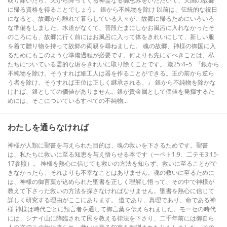
取り除いたら、天から降ってくる神霊なる御恵みをいただいて、天国の故郷
に帰る資格を得ることでしょう。 銀から不純物を除け 以前は、伝統的な祝日
になると、故郷から離れて暮らしている人々が、故郷に帰るためにいろいろ
な準備をしました。水道がなくて、普段たまにしかお風呂に入れなかったそ
のころにも、故郷に行く前にはお風呂に入って体をきれいにして、新しい服
を着て贈り物を持って故郷の両親を尋ねました。 魂の故郷、神様の御国に入
るためにもこのような準備過程が必要です。何よりも先にすべきことは、私
たちについている霊的な垢をきれいに取り除くことです。 箴25:4–5 『銀から
不純物を除け。そうすれば細工人は器を作ることができる。王の前から逆ら
う者を除け。そうすれば王位は正しく継承される。』 銀から不純物を除かな
ければ、銀としての価値がありません。銀が貴金属として価値を発揮するた
めには、そこについているすべての不純物...
わたしを通らなければ
神様が人類に聖書を与えられた目的は、魂の救いを下さるためです。聖書
は、私たちに救いに至る知恵を与え悟らせる本です（一ペト1:9、二テモ3:15-
17参照）。 神様を熱心に信じても救いの方法を知らず、救いに至ることがで
きなかったら、それよりも不幸なことはありません。魂の救いに至るために
は、神様の御言葉が込められた聖書を正しく理解し悟って、その中で神様が
教えて下さった救いの方法を探さなければなりません。聖書を熱心に信じて
詳しく研究する理由がここにあります。 道であり、真理であり、命である神
様 神様は時代ごとに預言者を通して御言葉を伝えられました。モーセの時代
には、シナイ山に降臨されて民を教える律法を下さり、二千年前には御自ら