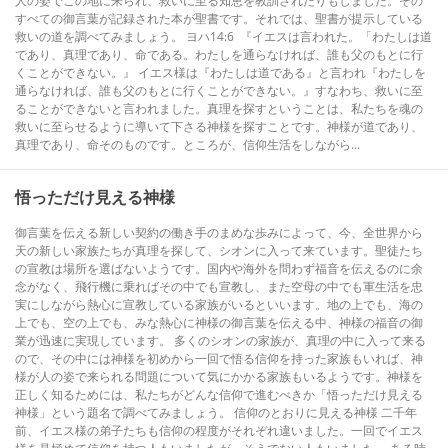
人の姿でこの地に来られ、救いに至る知恵を教訓されたりもしました。その
すべての御言葉が記録された本が聖書です。それでは、聖書が提示している
救いの道を調べてみましょう。 ヨハ14:6 『イエスは言われた。「わたしは道
であり、真理であり、命である。わたしを通らなければ、誰も父のもとに行
くことができない。』 イエス様は『わたしは道である』と言われ『わたしを
通らなければ、誰も父のもとに行くことができない。』すなわち、救いに至
ることができないと言われました。真理を探すということは、私たちを魂の
救いに至らせるように導いて下さる神様を探すことです。神様が道であり、
真理であり、命そのものです。ところが、信仰生活をしながら...
悟っただけ見える神様
御言葉を伝える新しい契約の働き手のまめな歩みによって、今、全世界から
天の新しい家族たちが真理を探して、シオンに入って来ています。聖徒たち
の宣教は場所を選ばないようです。国内や海外を問わず福音を伝えるのに余
念がなく、飛行機に乗ればその中でも宣教し、また空母の中でも軍生活を忠
実にしながら熱心に宣教している家族がいるといいます。地の上でも、海の
上でも、空の上でも、みな熱心に神様の御言葉を伝える中、神様の福音の御
業が迅速に実現しています。 多くのシオンの家族が、真理の中に入って来る
ので、その中には神様を初めから一回で悟る信仰を持った家族もいれば、神
様が人の姿で来られる問題について気にかかる家族もいるようです。神様を
正しく知るためには、私たちがどんな信仰で進むべきか「悟っただけ見える
神様」という題名で調べてみましょう。 信仰のとおりに見える神様 二千年
前、イエス様の弟子たちも信仰の程度がそれぞれ違いました。一回でイエス