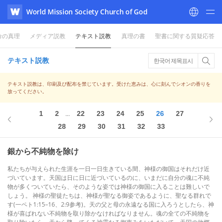
World Mission Society Church of God
WATV
命の真理
メディア説教
テキスト説教
真理の書
聖書に関する質疑応答
テキスト説教
한국어 제목표시
テキスト説教は、印刷及び配布を禁じています。受けた恵みは、心に刻んでシオンの香りを
放ってください。
1
2
22
23
24
25
26
27
...
28
29
30
31
32
33
銀から不純物を除け
私たちが与えられた生涯を一日一日生きている間、神様の御国はそれだけ近
づいています。天国は日に日に近づいているのに、いまだに自分の魂に不純
物が多くついていたら、そのような姿では神様の御国に入ることは難しいで
しょう。 神様の聖徒たちは、神様が聖なる御姿であるように、聖なる群れで
す(一ペト1:15–16、2:9参考)。天の父と母の永遠なる国に入ろうとしたら、神
様が喜ばれない不純物を取り除かなければなりません。魂の全ての不純物を