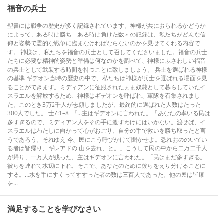
福音の兵士
聖書には戦争の歴史が多く記録されています。神様が共におられるかどうか
によって、ある時は勝ち、ある時は負けた数々の記録は、私たちがどんな信
仰と姿勢で霊的な戦争に臨まなければならないのかを見せてくれる内容で
す。 神様は、私たちを福音の兵士として召してくださいました。福音の兵士
たちに必要な精神的姿勢と準備は何なのかを調べて、神様にふさわしい福音
の兵士として武装する時間を持つことに致しましょう。 兵士を選ばれる神様
の基準 ギデオン当時の歴史の中で、私たちは神様が兵士を選ばれる場面を見
ることができます。ミディアンに征服されたまま奴隷として暮らしていたイ
スラエルを解放するため、神様はギデオンを呼ばれ、軍隊を召集されまし
た。このとき3万2千人が志願しましたが、最終的に選ばれた人数はたった
300人でした。 士7:1–8 『…主はギデオンに言われた。「あなたの率いる民は
多すぎるので、ミディアン人をその手に渡すわけにはいかない。渡せば、イ
スラエルはわたしに向かって心がおごり、自分の手で救いを勝ち取ったと言
うであろう。それゆえ 今、民にこう呼びかけて聞かせよ。恐れおののいてい
る者は皆帰り、ギレアドの 山を去れ、と。」こうして民の中から二万二千人
が帰り、一万人が残った。主はギデオンに言われた。「民はまだ多すぎる。
彼らを連れて水辺に下れ。そこで、あなたのために彼らをえり分けることに
する。…水を手にすくってすすった者の数は三百人であった。他の民は皆膝
を...
満足することを学びなさい