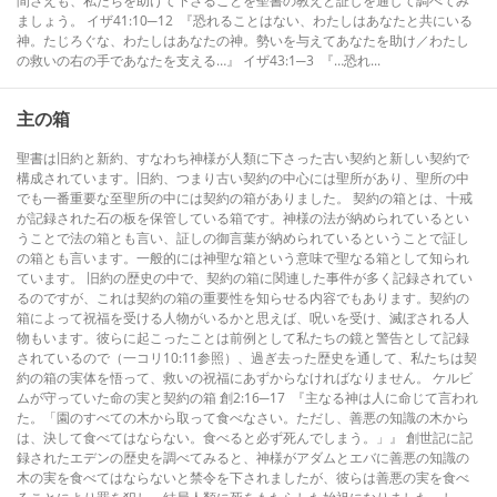
間さえも、私たちを助けて下さることを聖書の教えと証しを通して調べてみ
ましょう。 イザ41:10─12 『恐れることはない、わたしはあなたと共にいる
神。たじろぐな、わたしはあなたの神。勢いを与えてあなたを助け／わたし
の救いの右の手であなたを支える…』 イザ43:1─3 『…恐れ...
主の箱
聖書は旧約と新約、すなわち神様が人類に下さった古い契約と新しい契約で
構成されています。旧約、つまり古い契約の中心には聖所があり、聖所の中
でも一番重要な至聖所の中には契約の箱がありました。 契約の箱とは、十戒
が記録された石の板を保管している箱です。神様の法が納められているとい
うことで法の箱とも言い、証しの御言葉が納められているということで証し
の箱とも言います。一般的には神聖な箱という意味で聖なる箱として知られ
ています。 旧約の歴史の中で、契約の箱に関連した事件が多く記録されてい
るのですが、これは契約の箱の重要性を知らせる内容でもあります。契約の
箱によって祝福を受ける人物がいるかと思えば、呪いを受け、滅ぼされる人
物もいます。彼らに起こったことは前例として私たちの鏡と警告として記録
されているので（一コリ10:11参照）、過ぎ去った歴史を通して、私たちは契
約の箱の実体を悟って、救いの祝福にあずからなければなりません。 ケルビ
ムが守っていた命の実と契約の箱 創2:16─17 『主なる神は人に命じて言われ
た。「園のすべての木から取って食べなさい。ただし、善悪の知識の木から
は、決して食べてはならない。食べると必ず死んでしまう。」』 創世記に記
録されたエデンの歴史を調べてみると、神様がアダムとエバに善悪の知識の
木の実を食べてはならないと禁令を下されましたが、彼らは善悪の実を食べ