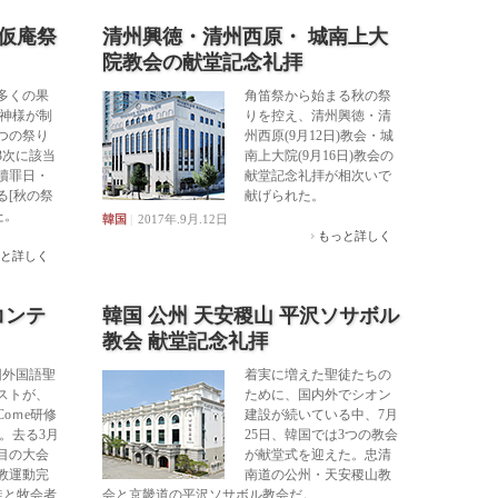
 仮庵祭
清州興徳・清州西原・ 城南上大
院教会の献堂記念礼拝
多くの果
角笛祭から始まる秋の祭
。神様が制
りを控え、清州興徳・清
つの祭り
州西原(9月12日)教会・城
3次に該当
南上大院(9月16日)教会の
贖罪日・
献堂記念礼拝が相次いで
る[秋の祭
献げられた。
た。
韓国
|
2017年.9月.12日
もっと詳しく
と詳しく
コンテ
韓国 公州 天安稷山 平沢ソサボル
教会 献堂記念礼拝
3回外国語聖
着実に増えた聖徒たちの
ストが、
ために、国内外でシオン
Coｍe研修
建設が続いている中、7月
。去る3月
25日、韓国では3つの教会
目の大会
が献堂式を迎えた。忠清
教運動完
南道の公州・天安稷山教
徒と牧会者
会と京畿道の平沢ソサボル教会だ。