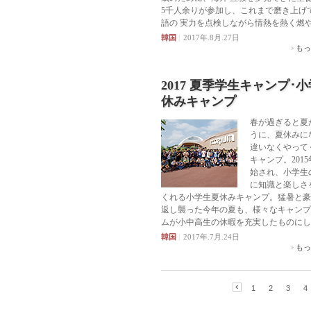
5千人余りが参加し、これまで磨き上げ
語の 実力を点検しながら情熱を熱く燃
韓国
|
2017年.8月.27日
もっ
2017 夏季学生キャンプ･
休みキャンプ
春が過ぎると夏
うに、夏休みに
違いなくやって
キャンプ。201
始され、小学生
に知識と楽しさ
くれる小学生夏休みキャンプ。猛暑と豪
返し襲った今年の夏も、様々なキャンプ
ムが小中高生の休暇を充実したものにし
韓国
|
2017年.7月.24日
もっ
1
2
3
4