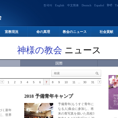
한국어
English
中文简体
Deutsch
Español
हिन्दी
Ti
宣教現況
命の真理
教会のニュース
社会貢献
神様の教会
ニュース
国際
1
2
3
4
5
6
7
8
9
10
11
...
30
31
2018 予備青年キャンプ
予備青年(もうすぐ青年に
なる人)集会に参加し、将
づく新年
来の青写真を描いた高校3
に、世界