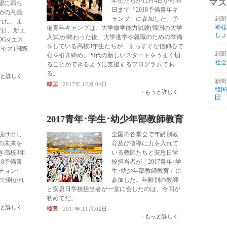
年生たちが12月4日から30
マス
望に満ち
日まで「2018予備青年キ
めの意義
ャンプ」に参加した。予
新聞
れた。ま
神様
備青年キャンプは、大学修学能力試験(韓国の大学
月7日、新エ
しょ
入試)が終わった後、大学進学や就職のための準備
Gs(エス
をしている高校3年生たちが、まっすぐな信仰心で
アセズ)国際
新聞
心を引き締め、20代の新しいスタートをうまく切
社会
ることができるように支援するプログラムであ
る。
と詳しく
新聞
韓国
|
2017年.12月.04日
韓国
もっと詳しく
団
2017青年･学生･幼少年部教師教育
脱け出し
全国の各堂会で年齢別教
の未来を
育及び指導に力を入れて
き高校3年
いる教師たちと安息日学
18予備青
校担当者が「2017青年･学
チョン･
生･幼少年部教師教育」に
院で開かれ
参加した。年齢別の教師
と安息日学校担当者が一堂に会したのは、今回が
初めてだ。
と詳しく
韓国
|
2017年.11月.02日
もっと詳しく