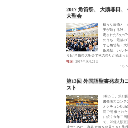
2017 角笛祭、 大贖罪日、
大聖会
様々な穀物と、
実が熟する秋 
定された3次の7
のうち、最後の
する角笛祭・大
仮庵祭、いわゆ
り]が角笛祭大聖会で秋の祭りが始まっ
韓国
|
2017年.9月.21日
もっ
第13回 外国語聖書発表力
スト
8月27日、第1
書発表力コンテ
オクチョンGo&
院で開 催された
に続く今年二回
で、70億人類宣
成のために、海外 宣教を夢見てきた聖