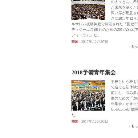
の人々と共に希
た未来を築くた
深い席が用意さ
さに2017年12
ルサレム板橋神殿で開催された「国連SD
ディジーエス)履行のための2017ASEZ(
フォーラム」だ。
韓国
|
2017年.12月.07日
もっ
2018予備青年集会
学校という枠を
て迎える初体験
前にし、悩み多
生のための「20
年集会」がオク
Go&Come研修
た。
韓国
|
2017年.12月.03日
もっ