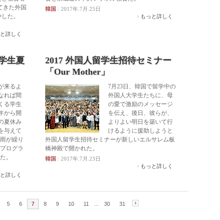
てきた外国
韓国
|
2017年.7月.25日
やした。
もっと詳しく
と詳しく
小学生夏
2017 外国人留学生招待セミナー
「Our Mother」
が来るよ
7月23日、韓国で留学中の
なれば間
外国人大学生たちに、母
くる学生
の愛で激励のメッセージ
5年から開
を伝え、後日、彼らが、
の夏休み
よりよい明日を築いて行
を与えて
けるように援助しようと
雨が繰り
外国人留学生招待セミナーが新しいエルサレム板
プログラ
橋神殿で開かれた。
た。
韓国
|
2017年.7月.23日
もっと詳しく
と詳しく
5
6
7
8
9
10
11
...
30
31