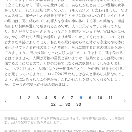
て立てられながら「苦しみを受ける前に、あなたがたと共にこの過越の食事
をしたいと、わたしは切に願っていた」（ルカ22:15）と言われました。 なぜ
イエス様は、弟子たちと過越祭を守ることを切に願われたのでしょうか？そ
の理由は、死に縛られていた罪人を永遠の命の体にする贖いの経綸を、過越
祭新しい契約を通して成されるためです。人々は天からマナが降ってきた
り、死んだラザロが生き返るようなことを奇跡と言いますが、実は永遠に死
ぬしかない私たち人類を過越祭により永遠に生かしてくださる、このことほ
ど大きな奇跡はありません。私たちを死に定められた体から永遠の命の体に
変化させて下さる神様の驚くべき奇跡と、それに関する約束の御言葉を調べ
てみましょう。 死の奴隷になった人類 人はこの世に生まれて、死を免れるこ
とはできません。人間は万物の霊長と言いますが、結局のところは死の力に
屈するようになるので、万物の霊長ではなく死の奴隷というしかありませ
ん。 ヘブ9:27 また、人間にはただ一度死ぬことと、その後に裁きを受けるこ
とが定まっているように、 ロマ7:24-25 わたしはなんと惨めな人間なのでし
ょう。死に定められたこの体から、だれがわたしを救ってくれるでしょう
か。 ローマの信徒への手紙の御言葉は...
1
2
3
4
5
6
7
8
9
10
11
12
32
33
...
著作権は、神様の教会世界福音宣教協会にあります。著作権者の許諾なしに無断複
製、及び再配布する行為を禁止します。
韓国京畿道城南市、盆唐郵便局私書箱119 / Tel: 82-31-738-5999 / Fax: 82-31-738-