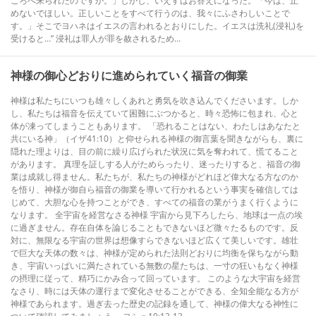
ころへ来られたのですか。」しかし、いえすはお答えになった。「今は、止
めないでほしい。正しいことをすべて行うのは、我々にふさわしいことで
す。」そこでヨハネはイエスの言われるとおりにした。イエスは洗礼(浸礼)を
受けると…” 浸礼は罪人が罪を赦されるため...
神様の御心どおりに進められていく福音の御業
神様は私たちにいつも雄々しくあれと勇気を吹き込んでくださいます。しか
し、私たちは福音を伝えていて困難にぶつかると、時々恐怖に包まれ、心と
体が凍ってしまうこともあります。 「恐れることはない、わたしはあなたと
共にいる神」（イザ41:10）と仰せられる神様の御言葉を聞きながらも、裏に
隠れた理よりは、目の前に繰り広げられた状況に気を奪われて、慌てること
があります。 真理を証しする人がためらったり、迷ったりすると、福音の御
業は成就し得ません。私たちが、私たちの神様がどれほど偉大なる方なのか
を悟り、神様が御自ら福音の御業を導いて行かれるという事実を確信しては
じめて、大胆な心を持つことができ、すべての福音の業がうまく行くように
なります。 全宇宙を経営なさる神様 宇宙から見下ろしたら、地球は一点の埃
に過ぎません。存在自体を論じることもできないほど微々たるものです。反
対に、無限なる宇宙の世界は想像すらできないほど広くて美しいです。雄壮
で巨大な天体の数々は、神様が定められた法則どおりに均衡を保ちながら動
き、宇宙いっぱいに満たされている無数の星たちは、一寸の狂いもなく神様
の摂理に従って、精巧にかみ合って回っています。 このような大宇宙を経営
なさり、時には天体の運行まで変化させることができる、全知全能なる方が
神様であられます。過ぎ去った歴史の記録を通して、神様の偉大なる神性に