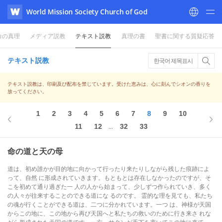
World Mission Society Church of God
WATV
命の真理
メディア説教
テキスト説教
真理の書
聖書に関する質疑応答
テキスト説教
한국어 제목표시
テキスト説教は、印刷及び配布を禁じています。受けた恵みは、心に刻んでシオンの香りを
放ってください。
1
2
3
4
5
6
7
8
9
10
11
12
32
33
...
命の道と天の母
道は、初め誰かが目的地に向かって行ったり来たりしながら残した痕跡によ
って、自然 に形成されていきます。もともとは存在しなかったのですが、そ
こを初めて通り過ぎた一 人の人から始まって、少しずつ作られていき、多く
の人々が往来することのできる道にな るのです。 霊的な理を見ても、私たち
の魂が行くことができる道は、二つに分かれています。一つ は、神様が天国
からこの地に、この地から再び天国へと私たちの救いのために行き来さ れな