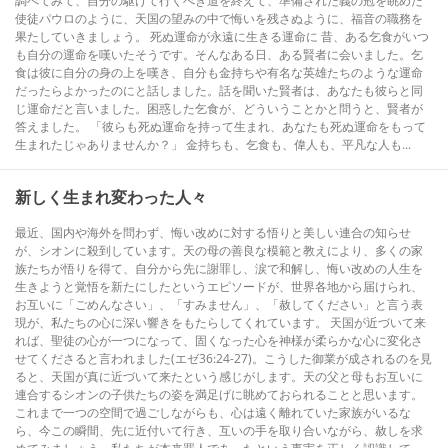
調べてみて、自分の駆けて行くべき道を終えて、準備された義の冠を眺めた
使徒パウロのように、天国の望みの中で悔いを残さぬように、福音の職務を
果たしていきましょう。 死ぬ運命が永遠に生きる運命に 昔、ある乞食がいつ
も自分の運命を嘆いたそうです。そんなある日、ある賢者に会いました。乞
食は彼に自分の身の上を嘆き、自分も金持ちや有名な英雄たちのような運命
だったらよかったのにと話しました。話を聞いた賢者は、あなたも彼らと同
じ運命だと言いました。困惑した乞食が、どういうことかと問うと、賢者が
答えました。 「彼らも死ぬ運命を持って生まれ、あなたも死ぬ運命をもって
生まれたじゃありませんか？」 金持ちも、乞食も、偉人も、平凡な人も...
新しく生まれ変わった人々
最近、国内や海外を問わず、悔い改めに対する悟りと美しい連合の知らせ
が、シオンに殺到しています。天の母の善良な模範と教えにより、多くの家
族たちが悟りを得て、自分から先に謝罪し、涙で和解し、悔い改めの人生を
生きようと覚悟を新たにしたというエピソードが、世界各地から届けられ、
お互いに「ごめんなさい」、「すみません」、「赦してください」と言う表
現が、私たちの心に深い響きをもたらしてくれています。 天国が近づいて来
れば、聖徒の心が一つになって、固くなった心を神様が柔らかな心に変化さ
せてくださると言われました(エゼ36:24-27)。こうした御業が成されるのを見
ると、天国が真に近づいて来たという感じがします。天の父と母もお互いに
連合するシオンの子供たちの姿を満足げに眺めておられることと思います。
これまで一つの空間で過ごしながらも、心は遠く離れていた家族がいるな
ら、今この瞬間、先に近付いて行き、互いの手を取り合いながら、赦しを求