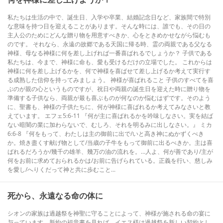
私たちは生活の中で、誕生日、入学や卒業、結婚記念日など、家族間で特別
な意味を持つ日を迎えることがあります。そんな時には、誰でも、その日の
主人公のためにどんな贈り物を用意すべきか、心をときめかせながら悩むも
のです。 それなら、永遠の故郷である天国に帰る時、霊の両親である父なる
神様、母なる神様に何を差し上げれば一番喜ばれるでしょうか？ 子供である
私たちは、今まで、神様に命も、愛も受けるだけの立場でした。 これからは
神様に何を差し上げるかを、何で神様を喜ばせて差し上げるか考えて実行す
る成熟した信仰を持ってみましょう。 神様が喜ばれること 子供のすべてを喜
ぶのが親の心というものですが、祝日や両親の誕生日を迎えた時に贈り物を
準備する子供なら、両親が最も喜ぶものが何なのか悩むはずです。そのよう
に、聖書も、神様の子供たちに、何が神様に喜ばれるか考えてみなさいと教
えています。 エフェ5:6-11 『何が主に喜ばれるかを吟味しなさい。実を結ば
ない暗闇の業に加わらないで、むしろ、それを明るみに出しなさい。』 ミカ
6:6-8 『何をもって、わたしは主の御前に出で/いと高き神にぬかずくべき
か。焼き盡くす献げ物として/当歳の子牛をもって御前に出るべきか。主は喜
ばれるだろうか/幾千の雄羊、幾万の油の流れを。…人よ、何が善であり/主が
何をお前に求めておられるかは/お前に告げられている。正義を行い、慈しみ
を愛し/へりくだって神と共に歩むこと...
死から、永遠なる命の体に
シオンの家族は過越祭を神聖に守ることによって、神様が施される命の宴に
与っています。新約の福音書を見れば、イエス様は過越祭を新しい契約とし