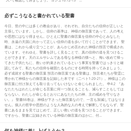
ついて確認してみましょう。 ヨシュ10:12-13 ...
必ずこうなると書かれている聖書
今日、世の中には多くの教会があり、それぞれ、自分たちの信仰が正しいと
主張しています。しかし、信仰の基準は、神様の御言葉であって、人の考え
や思想にはなり得ません。ひとえに聖書の御言葉を信仰の中心とみなした
時、永遠の天国に向かって正しい信仰の道を歩いて行くことができます。 聖
書は、これから成り立つことが、あらかじめ言われた神様の預言で構成され
ています。それゆえ、聖書を詳しく見ることで、真の信仰の道を見つけるこ
とができます。天のエルサレムである母なる神様の懐へと、悔い改めて帰っ
てきた子供たちに、救いが約束されているという事実を聖書ではっきりと確
認してみて、私たちの信仰を確固たるものにする時間を持ってみましょう。
必ず成就する聖書の御言葉 預言の御言葉である聖書は、預言者たちが聖霊に
導かれて神様からの御言葉を記録した本です（二ペト1:20-21）。神様はこの
御言葉に付け加えても取り去ってもいけないと命じられました。 申4:2 『あ
なたたちはわたしが命じる言葉に何一つ加えることも、減らすこともしては
ならない。わたしが命じるとおりにあなたたちの神、主の戒めを守りなさ
い。』 聖書66巻は、神様が下さった御言葉なので、一言も加減してはなりま
せん。個人の哲学や思想のような人為的な人の考えで解釈してもならず、聖
書にあるままを見てはじめて、正しい救いの道を見つけることができます。
ですから、聖書に記録されている神様の御言葉のほかに、付...
何を神様に差し上げようか？