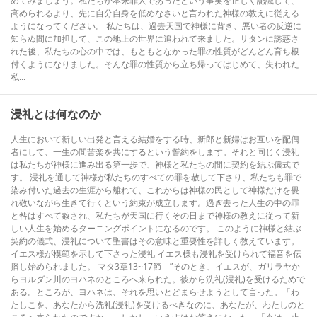
めてみましょう。私たちが本来罪人であったという事実を正しく認識して、
高められるより、先に自分自身を低めなさいと言われた神様の教えに従える
ようになってください。 私たちは、過去天国で神様に背き、悪い者の反逆に
知らぬ間に加担して、この地上の世界に追われて来ました。サタンに誘惑さ
れた後、私たちの心の中では、もともとなかった罪の性質がどんどん育ち根
付くようになりました。そんな罪の性質から立ち帰ってはじめて、失われた
私...
浸礼とは何なのか
人生において新しい出発と言える結婚をする時、新郎と新婦はお互いを配偶
者にして、一生の間苦楽を共にするという誓約をします。それと同じく浸礼
は私たちが神様に進み出る第一歩で、神様と私たちの間に契約を結ぶ儀式で
す。 浸礼を通して神様が私たちのすべての罪を赦して下さり、私たちも罪で
染み付いた過去の生涯から離れて、これからは神様の民として神様だけを畏
れ敬いながら生きて行くという約束が成立します。過ぎ去った人生の中の罪
と咎はすべて赦され、私たちが天国に行くその日まで神様の教えに従って新
しい人生を始めるターニングポイントになるのです。 このように神様と結ぶ
契約の儀式、浸礼について聖書はその意味と重要性を詳しく教えています。
イエス様が模範を示して下さった浸礼 イエス様も浸礼を受けられて福音を伝
播し始められました。 マタ3章13~17節 ”そのとき、イエスが、ガリラヤか
らヨルダン川のヨハネのところへ来られた。彼から洗礼(浸礼)を受けるためで
ある。ところが、ヨハネは、それを思いとどまらせようとして言った。「わ
たしこを、あなたから洗礼(浸礼)を受けるべきなのに、あなたが、わたしのと